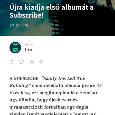
Újra kiadja első albumát a
Subscribe!
2018.11.16.
author:
tixa
A SUBSCRIBE
“Sanity Has Left The
Újra kiadja első albumát a Subscribe!
Buliding”
című debütáló albuma jövőre 15
éves lesz, ezt megünneplendő a zenekar
úgy döntött, hogy újrakevert és
újramasterizált formában egy dupla
vinylen ismét megjelenteti a lemezt. Az