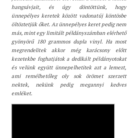
hangsávjait, és úgy döntöttünk, hogy
ünnepélyes keretek között vadonatúj köntösbe
öltöztetjük őket. Az ünnepélyes keret pedig nem
más, mint egy limitált példányszámban elérhető
gyönyörű 180 grammos dupla vinyl. Ha most
megrendelitek akkor még karácsony előtt
kezetekbe foghatjátok a dedikált példányotokat
és velünk együtt ünnepelhetitek azt a lemezt,
ami remélhetőleg oly sok örömet szerzett
nektek, nekünk pedig megannyi kedves
emléket.