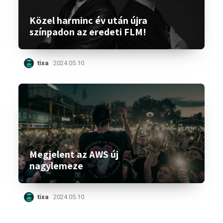
Közel harminc év után újra
színpadon az eredeti FLM!
tixa
2024.05.10.
Megjelent az AWS új
nagylemeze
tixa
2024.05.10.