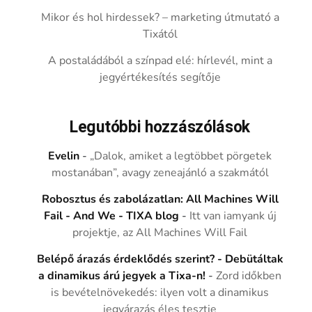
Mikor és hol hirdessek? – marketing útmutató a
Tixától
A postaládából a színpad elé: hírlevél, mint a
jegyértékesítés segítője
Legutóbbi hozzászólások
Evelin
-
„Dalok, amiket a legtöbbet pörgetek
mostanában”, avagy zeneajánló a szakmától
Robosztus és zabolázatlan: All Machines Will
Fail - And We - TIXA blog
-
Itt van iamyank új
projektje, az All Machines Will Fail
Belépő árazás érdeklődés szerint? - Debütáltak
a dinamikus árú jegyek a Tixa-n!
-
Zord időkben
is bevételnövekedés: ilyen volt a dinamikus
jegyárazás éles tesztje