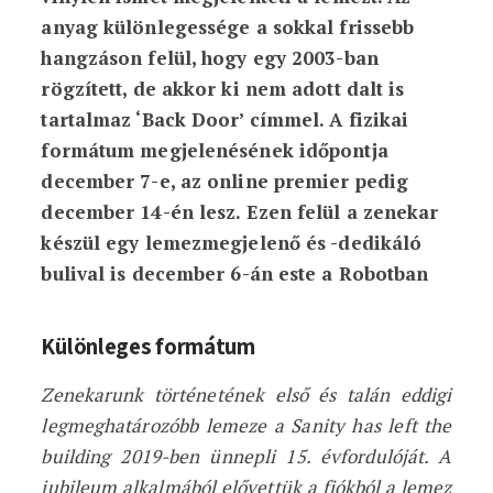
anyag különlegessége a sokkal frissebb
hangzáson felül, hogy egy 2003-ban
rögzített, de akkor ki nem adott dalt is
tartalmaz ‘Back Door’ címmel. A fizikai
formátum megjelenésének időpontja
december 7-e, az online premier pedig
december 14-én lesz. Ezen felül a zenekar
készül egy lemezmegjelenő és -dedikáló
bulival is december 6-án este a Robotban
Különleges formátum
Zenekarunk történetének első és talán eddigi
legmeghatározóbb lemeze a Sanity has left the
building 2019-ben ünnepli 15. évfordulóját. A
jubileum alkalmából elővettük a fiókból a lemez