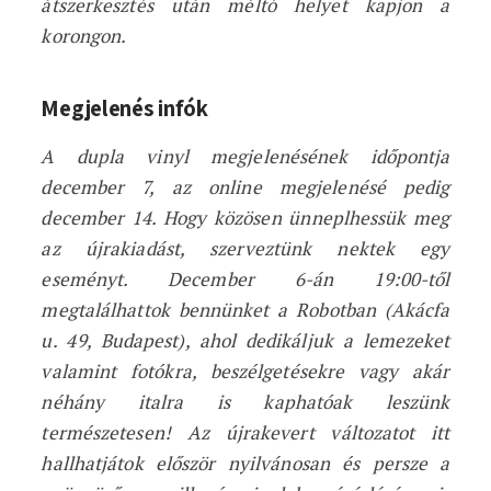
átszerkesztés után méltó helyet kapjon a
korongon.
Megjelenés infók
A dupla vinyl megjelenésének időpontja
december 7, az online megjelenésé pedig
december 14. Hogy közösen ünneplhessük meg
az újrakiadást, szerveztünk nektek egy
eseményt. December 6-án 19:00-től
megtalálhattok bennünket a Robotban (Akácfa
u. 49, Budapest), ahol dedikáljuk a lemezeket
valamint fotókra, beszélgetésekre vagy akár
néhány italra is kaphatóak leszünk
természetesen! Az újrakevert változatot itt
hallhatjátok először nyilvánosan és persze a