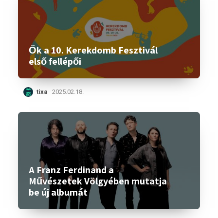
Ők a 10. Kerekdomb Fesztivál
első fellépői
tixa
2025.02.18.
A Franz Ferdinand a
Művészetek Völgyében mutatja
be új albumát