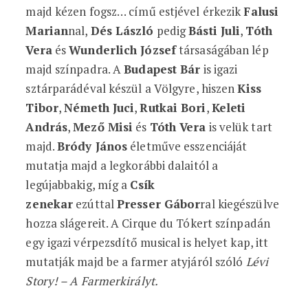
majd kézen fogsz… című estjével érkezik
Falusi
Marian
nal,
Dés László
pedig
Básti Juli
,
Tóth
Vera
és
Wunderlich József
társaságában lép
majd színpadra. A
Budapest Bár
is igazi
sztárparádéval készül a Völgyre, hiszen
Kiss
Tibor
,
Németh Juci
,
Rutkai Bori
,
Keleti
András
,
Mező Misi
és
Tóth Vera
is velük tart
majd.
Bródy János
életműve esszenciáját
mutatja majd a legkorábbi dalaitól a
legújabbakig, míg a
Csík
zenekar
ezúttal
Presser Gábor
ral kiegészülve
hozza slágereit. A Cirque du Tókert színpadán
egy igazi vérpezsdítő musical is helyet kap, itt
mutatják majd be a farmer atyjáról szóló
Lévi
Story! – A Farmerkirályt.