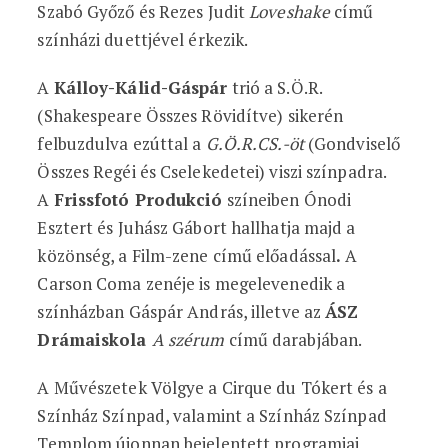
Szabó Győző és Rezes Judit
Loveshake
című
színházi duettjével érkezik.
A
Kálloy-Kálid-Gáspár
trió a S.Ö.R.
(Shakespeare Összes Rövidítve) sikerén
felbuzdulva ezúttal a
G.Ö.R.CS.-öt
(Gondviselő
Összes Regéi és Cselekedetei) viszi színpadra.
A
Frissfotó Produkció
színeiben Ónodi
Esztert és Juhász Gábort hallhatja majd a
közönség, a Film-zene című előadással
.
A
Carson Coma zenéje is megelevenedik a
színházban Gáspár András, illetve az
ÁSZ
Drámaiskola
A szérum
című darabjában.
A Művészetek Völgye a Cirque du Tókert és a
Színház Színpad, valamint a Színház Színpad
Templom újonnan bejelentett programjai