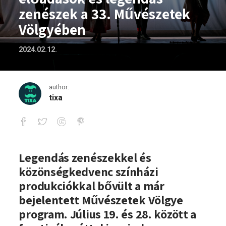
zenészek a 33. Művészetek
Völgyében
2024.02.12.
author:
tixa
Változatos színházi előadások és lege
Legendás zenészekkel és
közönségkedvenc színházi
produkciókkal bővült a már
bejelentett Művészetek Völgye
program. Július 19. és 28. között a