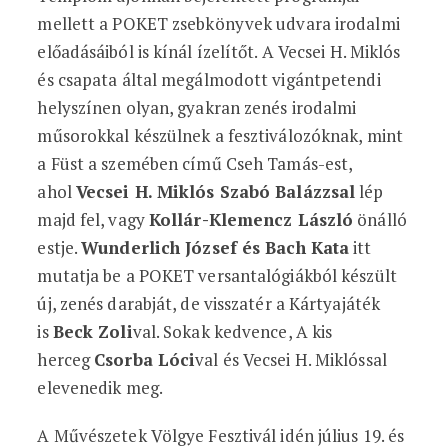
mellett a POKET zsebkönyvek udvara irodalmi
előadásáiból is kínál ízelítőt. A Vecsei H. Miklós
és csapata által megálmodott vigántpetendi
helyszínen olyan, gyakran zenés irodalmi
műsorokkal készülnek a fesztiválozóknak, mint
a Füst a szemében című Cseh Tamás-est,
ahol
Vecsei H. Miklós Szabó Balázzsal
lép
majd fel, vagy
Kollár-Klemencz László
önálló
estje.
Wunderlich József és Bach Kata
itt
mutatja be a POKET versantalógiákból készült
új, zenés darabját, de visszatér a Kártyajáték
is
Beck Zoli
val. Sokak kedvence, A kis
herceg
Csorba Lóci
val és Vecsei H. Miklóssal
elevenedik meg.
A Művészetek Völgye Fesztivál idén július 19. és