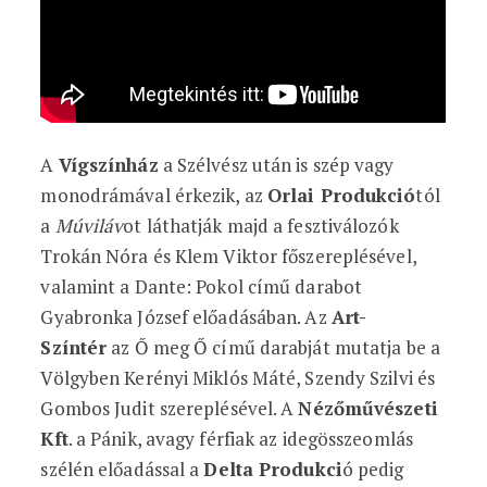
A
Vígszínház
a Szélvész után is szép vagy
monodrámával érkezik, az
Orlai Produkció
tól
a
Múviláv
ot láthatják majd a fesztiválozók
Trokán Nóra és Klem Viktor főszereplésével,
valamint a Dante: Pokol című darabot
Gyabronka József előadásában. Az
Art-
Színtér
az Ő meg Ő című darabját mutatja be a
Völgyben Kerényi Miklós Máté, Szendy Szilvi és
Gombos Judit szereplésével. A
Nézőművészeti
Kft
. a Pánik, avagy férfiak az idegösszeomlás
szélén előadással a
Delta Produkci
ó pedig