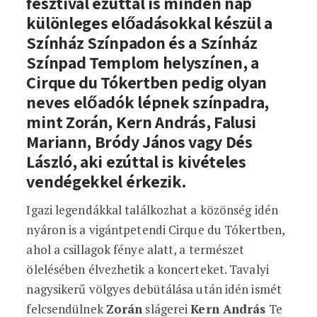
fesztivál ezúttal is minden nap
különleges előadásokkal készül a
Színház Színpadon és a Színház
Színpad Templom helyszínen, a
Cirque du Tókertben pedig olyan
neves előadók lépnek színpadra,
mint Zorán, Kern András, Falusi
Mariann, Bródy János vagy Dés
László, aki ezúttal is kivételes
vendégekkel érkezik.
Igazi legendákkal találkozhat a közönség idén
nyáron is a vigántpetendi Cirque du Tókertben,
ahol a csillagok fénye alatt, a természet
ölelésében élvezhetik a koncerteket. Tavalyi
nagysikerű völgyes debütálása után idén ismét
felcsendülnek
Zorán
slágerei
Kern András
Te