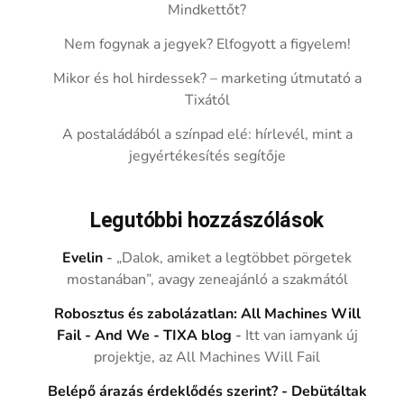
Mindkettőt?
Nem fogynak a jegyek? Elfogyott a figyelem!
Mikor és hol hirdessek? – marketing útmutató a
Tixától
A postaládából a színpad elé: hírlevél, mint a
jegyértékesítés segítője
Legutóbbi hozzászólások
Evelin
-
„Dalok, amiket a legtöbbet pörgetek
mostanában”, avagy zeneajánló a szakmától
Robosztus és zabolázatlan: All Machines Will
Fail - And We - TIXA blog
-
Itt van iamyank új
projektje, az All Machines Will Fail
Belépő árazás érdeklődés szerint? - Debütáltak