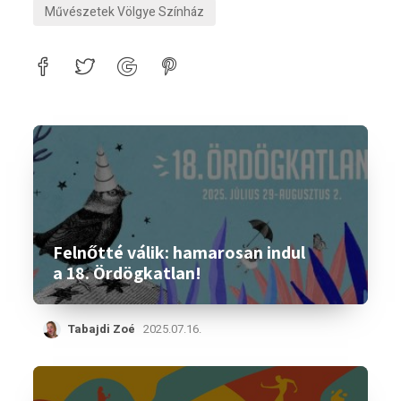
Művészetek Völgye Színház
Felnőtté válik: hamarosan indul
a 18. Ördögkatlan!
Tabajdi Zoé
2025.07.16.