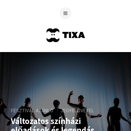
FESZTIVÁL AJÁNLÓ
JEGYELŐVÉTEL
Változatos színházi
előadások és legendás