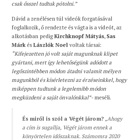
csak ősszel tudtuk pótolni.”
Dávid a zenélésen túl videók forgatásával
foglalkozik, ő rendezte és vágta is a videót, az
alkotásban pedig
Kirchknopf Mátyás
,
Sas
Márk
és
Lászlók Noel
voltak társai:
“Kifejezetten jó volt saját magunknak klipet
gyártani, mert így lehetőségünk adódott a
legőszintébben módon átadni valamit mélyen
magunkból és kísérletezni az érzéseinkkel, hogy
miképpen tudtunk a legelemibb módon
megküzdeni a saját önvalónkkal”-
meséli.
És miről is szól a Végét járom?
„
Ahogy
a cím is sugallja, Végét járom ennek a
könyörtelen időszaknak. Számomra 2020