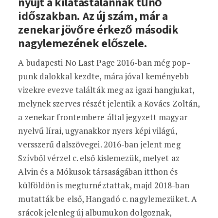
nyújt a kilátástalannak tűnő
időszakban. Az új szám, már a
zenekar jövőre érkező második
nagylemezének előszele.
A budapesti No Last Page 2016-ban még pop-
punk dalokkal kezdte, mára jóval keményebb
vizekre evezve találták meg az igazi hangjukat,
melynek szerves részét jelentik a Kovács Zoltán,
a zenekar frontembere által jegyzett magyar
nyelvű lírai, ugyanakkor nyers képi világú,
versszerű dalszövegei. 2016-ban jelent meg
Szívből vérzel c. első kislemezük, melyet az
Alvin és a Mókusok társaságában itthon és
külföldön is megturnéztattak, majd 2018-ban
mutatták be első, Hangadó c. nagylemezüket. A
srácok jelenleg új albumukon dolgoznak,