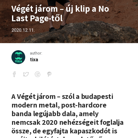
Végét járom – új klip a No
Last Page-től
2020.12.11.
author:
tixa
Végét járom – új klip a No Last Page-től
A Végét járom – szól a budapesti
modern metal, post-hardcore
banda legújabb dala, amely
nemcsak 2020 nehézségeit foglalja
össze, de egyfajta kapaszkodót is