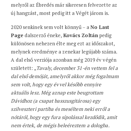
melyről az Ébredés már sikeresen felvezette az
új hangzást, most pedig itt a Végét járom is.
2020 senkinek sem volt könnyű – a
No Last
Page
dalszerző éneke,
Kovács Zoltán
pedig
különösen nehezen élte meg ezt az időszakot,
melynek eredménye a zenekar legújabb száma.
A dal első verziója azonban még 2019 év végén
született: „
Tavaly, december 31-én vettem fel a
dal első demóját, amelyről akkor még fogalmam
sem volt, hogy egy évvel később ennyire
aktuális lesz. Még aznap este beugrottam
Dávidhoz (a csapat basszusgitárosa) egy
szilveszteri partiba és meséltem neki erről a
nótáról, hogy egy fura sípolással kezdődik, amit
nem értek, de mégis beleéreztem a dologba.