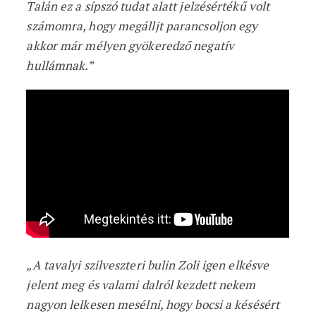
Talán ez a sípszó tudat alatt jelzésértékű volt
számomra, hogy megálljt parancsoljon egy
akkor már mélyen gyökeredző negatív
hullámnak.”
„A tavalyi szilveszteri bulin Zoli igen elkésve
jelent meg és valami dalról kezdett nekem
nagyon lelkesen mesélni, hogy bocsi a késésért