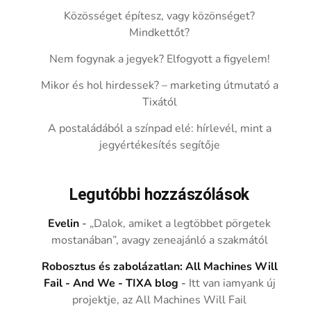
Közösséget építesz, vagy közönséget?
Mindkettőt?
Nem fogynak a jegyek? Elfogyott a figyelem!
Mikor és hol hirdessek? – marketing útmutató a
Tixától
A postaládából a színpad elé: hírlevél, mint a
jegyértékesítés segítője
Legutóbbi hozzászólások
Evelin
-
„Dalok, amiket a legtöbbet pörgetek
mostanában”, avagy zeneajánló a szakmától
Robosztus és zabolázatlan: All Machines Will
Fail - And We - TIXA blog
-
Itt van iamyank új
projektje, az All Machines Will Fail