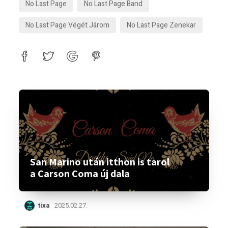
No Last Page
No Last Page Band
No Last Page Végét Járom
No Last Page Zenekar
San Marino után itthon is tarol
a Carson Coma új dala
tixa
2025.02.27.