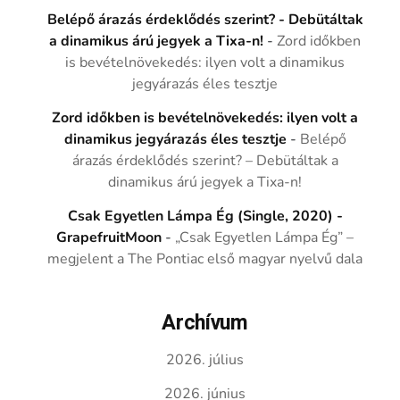
Belépő árazás érdeklődés szerint? - Debütáltak
a dinamikus árú jegyek a Tixa-n!
-
Zord időkben
is bevételnövekedés: ilyen volt a dinamikus
jegyárazás éles tesztje
Zord időkben is bevételnövekedés: ilyen volt a
dinamikus jegyárazás éles tesztje
-
Belépő
árazás érdeklődés szerint? – Debütáltak a
dinamikus árú jegyek a Tixa-n!
Csak Egyetlen Lámpa Ég (Single, 2020) -
GrapefruitMoon
-
„Csak Egyetlen Lámpa Ég” –
megjelent a The Pontiac első magyar nyelvű dala
Archívum
2026. július
2026. június