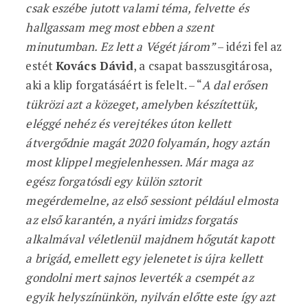
csak eszébe jutott valami téma, felvette és
hallgassam meg most ebben a szent
minutumban. Ez lett a Végét járom”
– idézi fel az
estét
Kovács Dávid
, a csapat basszusgitárosa,
aki a klip forgatásáért is felelt. – “
A dal erősen
tükrözi azt a közeget, amelyben készítettük,
eléggé nehéz és verejtékes úton kellett
átvergődnie magát 2020 folyamán, hogy aztán
most klippel megjelenhessen. Már maga az
egész forgatósdi egy külön sztorit
megérdemelne, az első sessiont például elmosta
az első karantén, a nyári imidzs forgatás
alkalmával véletlenül majdnem hőgutát kapott
a brigád, emellett egy jelenetet is újra kellett
gondolni mert sajnos leverték a csempét az
egyik helyszínünkön, nyilván előtte este így azt