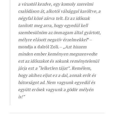
a vírustól kezdve, egy komoly szerelmi
csalódáson át, alkotói válsággal karöltve, a
négyfal közé zárva telt. Ez az időszak
tanított meg arra, hogy egyedül kell
szembesülnöm az önmagam által gyártott,
mélyre elásott negatív érzelmekkel
” –
mondja a dalról Zoli. –
„Azt hiszem
minden ember keményen megszenvedte
ezt az időszakot és sokunk reménytelenül
járja ezt a
“
lelketlen tájat”. Remélem,
hogy akihez eljut ez a dal, annak erőt és
bátorságot ad. Nem vagyunk egyedül és
együtt erősek vagyunk a gödör mélyén
is!”