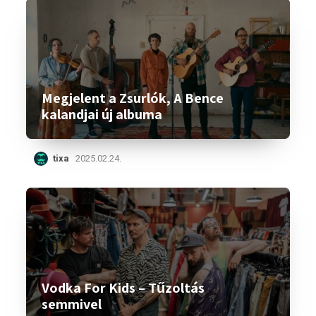
Megjelent a Zsurlók, A Bence
kalandjai új albuma
tixa
2025.02.24.
Vodka For Kids – Tűzoltás
semmivel