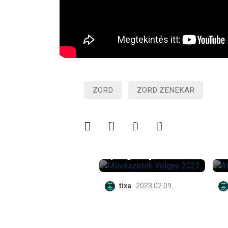
ZORD
ZORD ZENEKAR
Teljes a 32.
Művészetek
Völgye
nagyszínpadának
programja
tixa
2023.02.09.