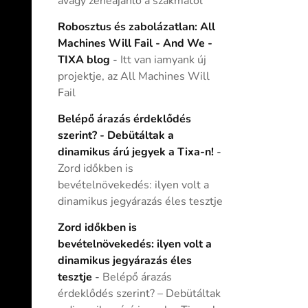
avagy zeneajánló a szakmától
Robosztus és zabolázatlan: All
Machines Will Fail - And We -
TIXA blog
-
Itt van iamyank új
projektje, az All Machines Will
Fail
Belépő árazás érdeklődés
szerint? - Debütáltak a
dinamikus árú jegyek a Tixa-n!
-
Zord időkben is
bevételnövekedés: ilyen volt a
dinamikus jegyárazás éles tesztje
Zord időkben is
bevételnövekedés: ilyen volt a
dinamikus jegyárazás éles
tesztje
-
Belépő árazás
érdeklődés szerint? – Debütáltak