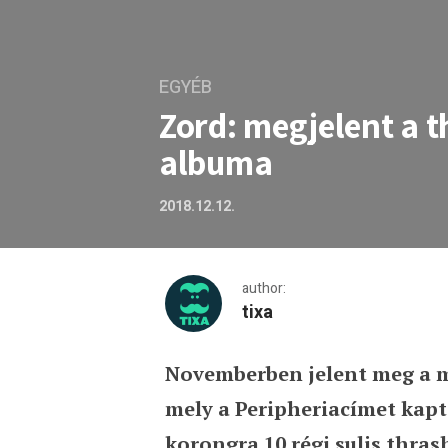
EGYÉB
Zord: megjelent a 
albuma
2018.12.12.
author:
tixa
Novemberben jelent meg a 
Zord: megjelent a thrashe
mely a Peripheriacímet kap
korongra 10 régi sulis thras