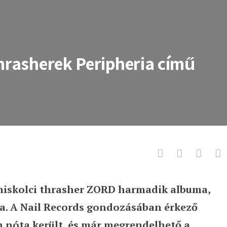
thrasherek Peripheria című
miskolci thrasher ZORD harmadik albuma,
rek Peripheria című albuma
ta. A Nail Records gondozásában érkező
h nóta került, és már megrendelhető a