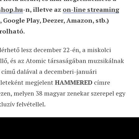
shop.hu
-n, illetve az
on-line streaming
l, Google Play, Deezer, Amazon, stb.)
rolható.
érhető lesz december 22-én, a miskolci
üllő, és az Atomic társaságában muzsikálnak
 című dalával a decemberi-januári
eteként megjelent
HAMMERED
címre
ezen, melyen 38 magyar zenekar szerepel egy
uzív felvétellel.