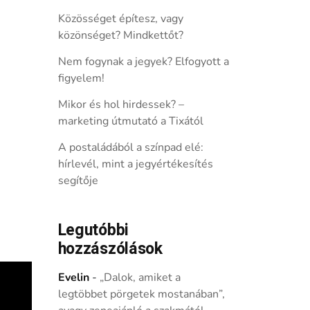
Közösséget építesz, vagy
közönséget? Mindkettőt?
Nem fogynak a jegyek? Elfogyott a
figyelem!
Mikor és hol hirdessek? –
marketing útmutató a Tixától
A postaládából a színpad elé:
hírlevél, mint a jegyértékesítés
segítője
Legutóbbi
hozzászólások
Evelin
-
„Dalok, amiket a
legtöbbet pörgetek mostanában”,