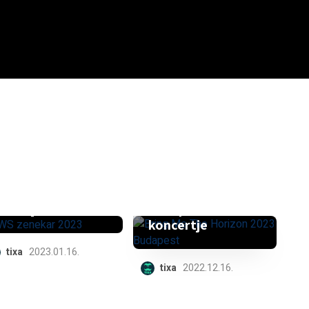
Új dátumot
Együtt lépjünk a
kapott a Bring
valóságba – Az
Me The Horizon
AWS új kezdete
budapesti
koncertje
tixa
2023.01.16.
tixa
2022.12.16.