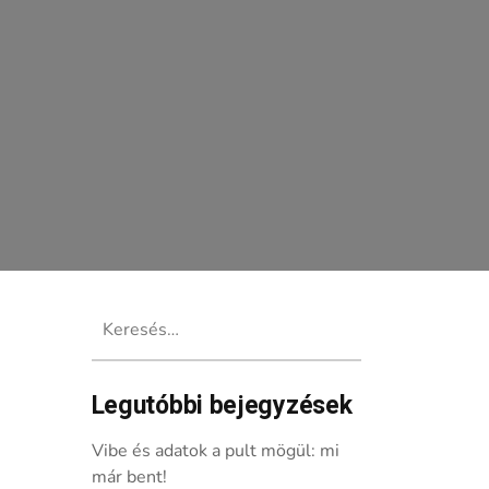
Keresés:
Legutóbbi bejegyzések
Vibe és adatok a pult mögül: mi
már bent!