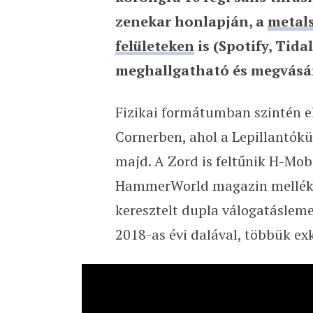
zenekar honlapján, a
metal
felületeken
is (Spotify, Tida
meghallgatható és megvásá
Fizikai formátumban szintén el
Cornerben, ahol a Lepillantók
majd. A Zord is feltűnik H-Mob
HammerWorld magazin mellékl
keresztelt dupla válogatáslem
2018-as évi dalával, többük exkl