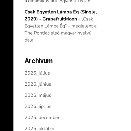
a dinamikus árú jegyek a Tixa-n!
Csak Egyetlen Lámpa Ég (Single,
2020) - GrapefruitMoon
-
„Csak
Egyetlen Lámpa Ég” – megjelent a
The Pontiac első magyar nyelvű
dala
Archívum
2026. július
2026. június
2026. május
2026. április
2025. december
2025. október