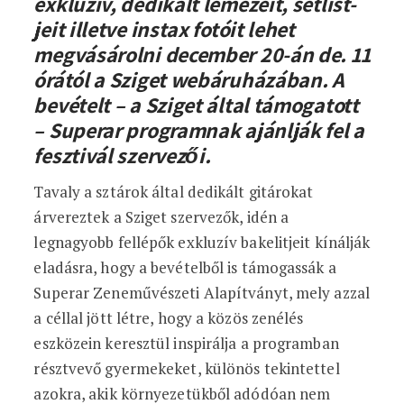
exkluzív, dedikált lemezeit, setlist-
jeit illetve instax fotóit lehet
megvásárolni december 20-án de. 11
órától a Sziget webáruházában. A
bevételt – a Sziget által támogatott
– Superar programnak ajánlják fel a
fesztivál szervezői.
Tavaly a sztárok által dedikált gitárokat
árvereztek a Sziget szervezők, idén a
legnagyobb fellépők exkluzív bakelitjeit kínálják
eladásra, hogy a bevételből is támogassák a
Superar Zeneművészeti Alapítványt, mely azzal
a céllal jött létre, hogy a közös zenélés
eszközein keresztül inspirálja a programban
résztvevő gyermekeket, különös tekintettel
azokra, akik környezetükből adódóan nem