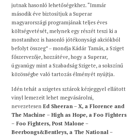
jutnak hasonló lehetőségekhez. “Immár
második éve biztosítjuk a Superar
magyarországi programjának teljes éves
költségvetését, melynek egy részét teszi ki a
mostanihoz is hasonló jótékonysági akciókból
befolyt összeg” – mondja Kádár Tamás, a Sziget
főszervezője, hozzátéve, hogy a Superar,
úgyanúgy mint a Szabadság Szigete, a sokszínű
közösségbe való tartozás élményét nyújtja.
Idén tehát a szigetes sztárok kézjeggyel ellátott
vinyl lemezeit lehet megvásárolni,
nevezetesen
Ed Sheeran – X, a Florence and
The Machine – High as Hope, a Foo Fighters
– Foo Fighters, Post Malone –
Beerbongs&Bentleys, a The National –