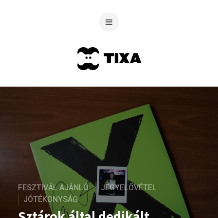
FESZTIVÁL AJÁNLÓ
JEGYELŐVÉTEL
JÓTÉKONYSÁG
Sztárok által dedikált