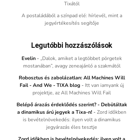
Tixától
A postaládából a színpad elé: hírlevél, mint a
jegyértékesítés segítője
Legutóbbi hozzászólások
Evelin
-
„Dalok, amiket a legtöbbet pörgetek
mostanában”, avagy zeneajánló a szakmától
Robosztus és zabolázatlan: All Machines Will
Fail - And We - TIXA blog
-
Itt van iamyank új
projektje, az All Machines Will Fail
Belépő árazás érdeklődés szerint? - Debütáltak
a dinamikus árú jegyek a Tixa-n!
-
Zord időkben
is bevételnövekedés: ilyen volt a dinamikus
jegyárazás éles tesztje
Zord időkben is bevételnövekedés: ilyen volt a