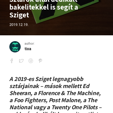
bakelitekkel is segít a
Sziget
2019.12.19.
author:
tixa
Sztárok által dedikált bakelitekkel is se
A 2019-es Sziget legnagyobb
sztárjainak – mások mellett Ed
Sheeran, a Florence & The Machine,
a Foo Fighters, Post Malone, a The
National vagy a Twenty One Pilots –