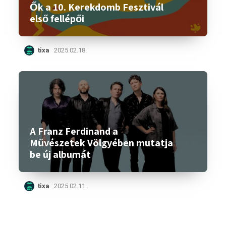
Ők a 10. Kerekdomb Fesztivál
első fellépői
tixa
2025.02.18.
A Franz Ferdinand a
Művészetek Völgyében mutatja
be új albumát
tixa
2025.02.11.