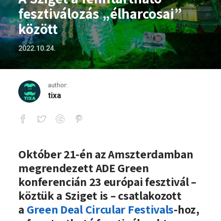
fesztiválozás „élharcosai”
között
2022.10.24.
author:
tixa
A Sziget a fenntartható fesztiválozás „
Október 21-én az Amszterdamban
megrendezett ADE Green
konferencián 23 európai fesztivál –
köztük a Sziget is – csatlakozott
a
Green Deal Circular Festivals
-hoz,