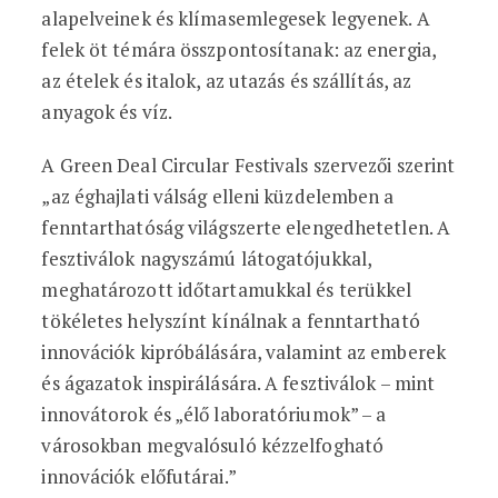
alapelveinek és klímasemlegesek legyenek. A
felek öt témára összpontosítanak: az energia,
az ételek és italok, az utazás és szállítás, az
anyagok és víz.
A Green Deal Circular Festivals szervezői szerint
„az éghajlati válság elleni küzdelemben a
fenntarthatóság világszerte elengedhetetlen. A
fesztiválok nagyszámú látogatójukkal,
meghatározott időtartamukkal és terükkel
tökéletes helyszínt kínálnak a fenntartható
innovációk kipróbálására, valamint az emberek
és ágazatok inspirálására. A fesztiválok – mint
innovátorok és „élő laboratóriumok” – a
városokban megvalósuló kézzelfogható
innovációk előfutárai.”