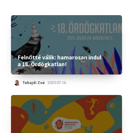
Felnőtté válik: hamarosan indul
a 18. Ördögkatlan!
Tabajdi Zoé
2025.07.16.