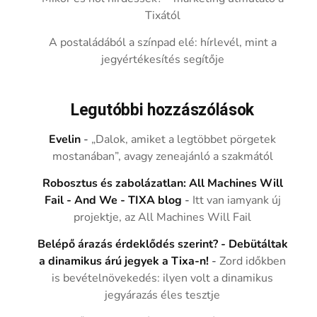
Tixától
A postaládából a színpad elé: hírlevél, mint a
jegyértékesítés segítője
Legutóbbi hozzászólások
Evelin
-
„Dalok, amiket a legtöbbet pörgetek
mostanában”, avagy zeneajánló a szakmától
Robosztus és zabolázatlan: All Machines Will
Fail - And We - TIXA blog
-
Itt van iamyank új
projektje, az All Machines Will Fail
Belépő árazás érdeklődés szerint? - Debütáltak
a dinamikus árú jegyek a Tixa-n!
-
Zord időkben
is bevételnövekedés: ilyen volt a dinamikus
jegyárazás éles tesztje