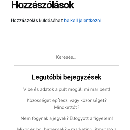
Hozzászólások
Hozzászólás küldéséhez
be kell jelentkezni
.
Keresés:
Legutóbbi bejegyzések
Vibe és adatok a pult mögül: mi már bent!
Közösséget építesz, vagy közönséget?
Mindkettőt?
Nem fogynak a jegyek? Elfogyott a figyelem!
Mikor és hol hirdessek? – marketing útmutató a