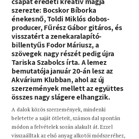
csapat eredeti kreatív magja
szerezte: Bocskor Bíborka
énekesnő, Toldi Miklós dobos-
producer, Fűrész Gábor gitáros, és
visszatért a zenekaralapító-
billentyűs Fodor Máriusz, a
szövegek nagy részét pedig újra
Tariska Szabolcs írta. A lemez
bemutatója január 20-án lesz az
Akvárium Klubban, ahol az új
szerzemények mellett az együttes
összes nagy slágere elhangzik.
A dalok közös szerzemények, mindenki
beletette a saját ötleteit, számos dal spontán
módon a felvételek során alakult át. Ezzel
visszaálltak az első anyag alkotói módszeréhez,