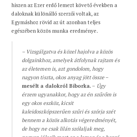
hiszen az Ezer erdő lemezt követő években a
daloknak különálló szerzői voltak, az
Egymáshoz rövid az út azonban teljes
egészében közös munka eredménye.
– Vizsgálgatva és közel hajolva a közös
dolgainkhoz, amelyek átfolynak rajtam és
az életemen is, azt gondolom, hogy
nagyon tiszta, okos anyag jött össze
–
mesélt a dalokról Bíborka. –
Úgy
érzem ugyanakkor, hogy az én szűrőm is
egy okos eszköz, kicsit
kaleidoszkópszerűen szűri és szórja szét
bennem a közös alkotás végeredményét,
de hogy ne csak lilán szólaljak meg,