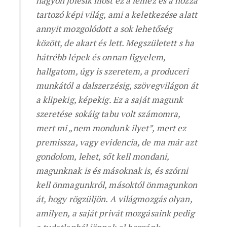
nagyon jólesik most ez a lemez és a hozzá
tartozó képi világ, ami a keletkezése alatt
annyit mozgolódott a sok lehetőség
között, de akart és lett. Megszületett s ha
hátrébb lépek és onnan figyelem,
hallgatom, úgy is szeretem, a produceri
munkától a dalszerzésig, szövegvilágon át
a klipekig, képekig. Ez a saját magunk
szeretése sokáig tabu volt számomra,
mert mi „nem mondunk ilyet”, mert ez
premissza, vagy evidencia, de ma már azt
gondolom, lehet, sőt kell mondani,
magunknak is és másoknak is, és szórni
kell önmagunkról, másoktól önmagunkon
át, hogy rögzüljön. A világmozgás olyan,
amilyen, a saját privát mozgásaink pedig