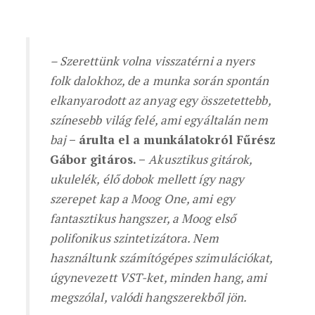
– Szerettünk volna visszatérni a nyers
folk dalokhoz, de a munka során spontán
elkanyarodott az anyag egy összetettebb,
színesebb világ felé, ami egyáltalán nem
baj
– árulta el a munkálatokról Fűrész
Gábor gitáros. –
Akusztikus gitárok,
ukulelék, élő dobok mellett így nagy
szerepet kap a Moog One, ami egy
fantasztikus hangszer, a Moog első
polifonikus szintetizátora. Nem
használtunk számítógépes szimulációkat,
úgynevezett VST-ket, minden hang, ami
megszólal, valódi hangszerekből jön.