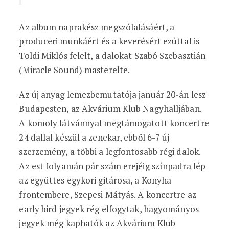
Az album naprakész megszólalásáért, a
produceri munkáért és a keverésért ezúttal is
Toldi Miklós felelt, a dalokat Szabó Szebasztián
(Miracle Sound) masterelte.
Az új anyag lemezbemutatója január 20-án lesz
Budapesten, az Akvárium Klub Nagyhalljában.
A komoly látvánnyal megtámogatott koncertre
24 dallal készül a zenekar, ebből 6-7 új
szerzemény, a többi a legfontosabb régi dalok.
Az est folyamán pár szám erejéig színpadra lép
az együttes egykori gitárosa, a Konyha
frontembere, Szepesi Mátyás. A koncertre az
early bird jegyek rég elfogytak, hagyományos
jegyek még kaphatók az Akvárium Klub