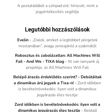
A postaládából a színpad elé: hírlevél, mint a
jegyértékesítés segítője
Legutóbbi hozzászólások
Evelin
-
„Dalok, amiket a legtöbbet pörgetek
mostanában”, avagy zeneajánló a szakmától
Robosztus és zabolázatlan: All Machines Will
Fail - And We - TIXA blog
-
Itt van iamyank új
projektje, az All Machines Will Fail
Belépő árazás érdeklődés szerint? - Debütáltak
a dinamikus árú jegyek a Tixa-n!
-
Zord időkben
is bevételnövekedés: ilyen volt a dinamikus
jegyárazás éles tesztje
Zord időkben is bevételnövekedés: ilyen volt a
dinamikus jegyárazás éles tesztje
-
Belépő