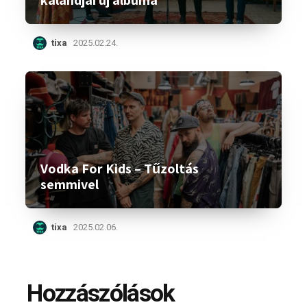
kalandjai új albuma
tixa
2025.02.24.
Vodka For Kids – Tűzoltás
semmivel
tixa
2025.02.06.
Hozzászólások