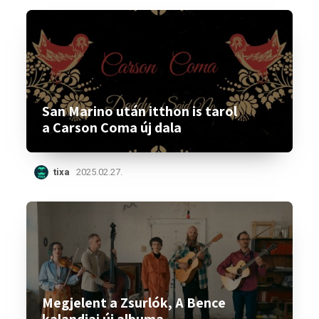
San Marino után itthon is tarol
a Carson Coma új dala
tixa
2025.02.27.
Megjelent a Zsurlók, A Bence