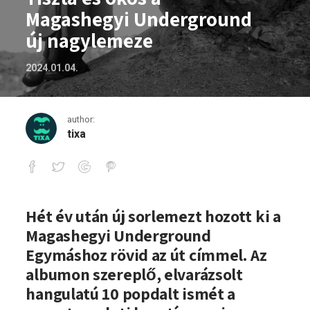
Magashegyi Underground
új nagylemeze
2024.01.04.
author:
tixa
Tiszta és okos a Magashegyi Undergrou
Hét év után új sorlemezt hozott ki a
Magashegyi Underground
Egymáshoz rövid az út címmel. Az
albumon szereplő, elvarázsolt
hangulatú 10 popdalt ismét a