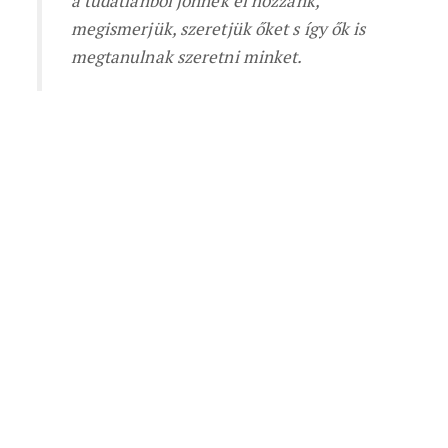
a tudatlanból jönnek el hozzánk,
megismerjük, szeretjük őket s így ők is
megtanulnak szeretni minket.