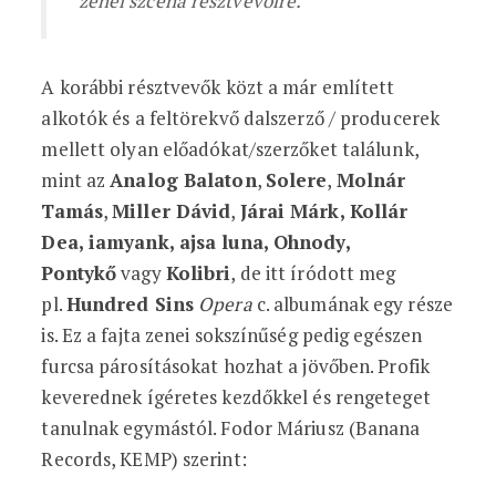
zenei szcéna résztvevőire.”
A korábbi résztvevők közt a már említett
alkotók és a feltörekvő dalszerző / producerek
mellett olyan előadókat/szerzőket találunk,
mint az
Analog Balaton
,
Solere
,
Molnár
Tamás
,
Miller Dávid
,
Járai Márk, Kollár
Dea, iamyank, ajsa luna, Ohnody,
Pontykő
vagy
Kolibri
, de itt íródott meg
pl.
Hundred Sins
Opera
c. albumának egy része
is. Ez a fajta zenei sokszínűség pedig egészen
furcsa párosításokat hozhat a jövőben. Profik
keverednek ígéretes kezdőkkel és rengeteget
tanulnak egymástól. Fodor Máriusz (Banana
Records, KEMP) szerint: