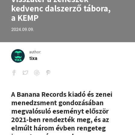
kedvenc dalszerző tábora,
a KEMP
2024.09.09.
author:
tixa
Visszatér a zenészek kedvenc dalszerző
A Banana Records kiadó és zenei
menedzsment gondozásában
megvalósuló eseményt először
2021-ben rendezték meg, és az
elmúlt három évben rengeteg