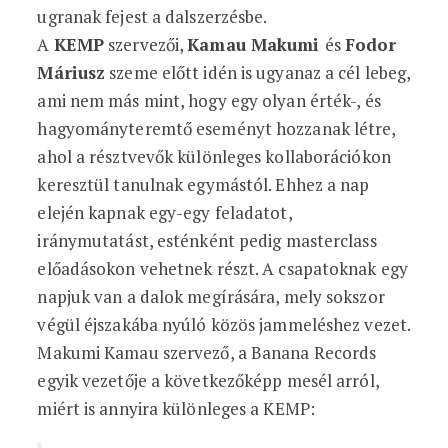
ugranak fejest a dalszerzésbe.
A
KEMP
szervezői,
Kamau Makumi
és
Fodor
Máriusz
szeme előtt idén is ugyanaz a cél lebeg,
ami nem más mint, hogy egy olyan érték-, és
hagyományteremtő eseményt hozzanak létre,
ahol a résztvevők különleges kollaborációkon
keresztül tanulnak egymástól. Ehhez a nap
elején kapnak egy-egy feladatot,
iránymutatást, esténként pedig masterclass
előadásokon vehetnek részt. A csapatoknak egy
napjuk van a dalok megírására, mely sokszor
végül éjszakába nyúló közös jammeléshez vezet.
Makumi Kamau szervező, a Banana Records
egyik vezetője a következőképp mesél arról,
miért is annyira különleges a KEMP: