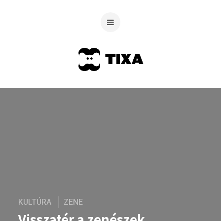
KULTÚRA
ZENE
Visszatér a zenészek