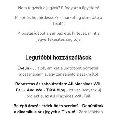
Nem fogynak a jegyek? Elfogyott a figyelem!
Mikor és hol hirdessek? – marketing útmutató a
Tixától
A postaládából a színpad elé: hírlevél, mint a
jegyértékesítés segítője
Legutóbbi hozzászólások
Evelin
-
„Dalok, amiket a legtöbbet pörgetek
mostanában”, avagy zeneajánló a szakmától
Robosztus és zabolázatlan: All Machines Will
Fail - And We - TIXA blog
-
Itt van iamyank új
projektje, az All Machines Will Fail
Belépő árazás érdeklődés szerint? - Debütáltak
a dinamikus árú jegyek a Tixa-n!
-
Zord időkben