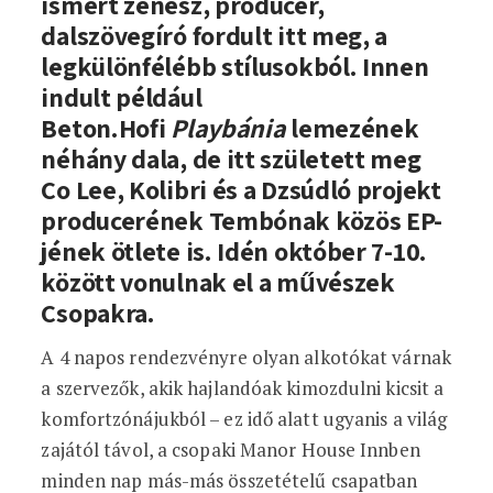
ismert zenész, producer,
dalszövegíró fordult itt meg, a
legkülönfélébb stílusokból. Innen
indult például
Beton.Hofi
Playbánia
lemezének
néhány dala, de itt született meg
Co Lee, Kolibri és a Dzsúdló projekt
producerének Tembónak közös EP-
jének ötlete is. Idén október 7-10.
között vonulnak el a művészek
Csopakra.
A 4 napos rendezvényre olyan alkotókat várnak
a szervezők, akik hajlandóak kimozdulni kicsit a
komfortzónájukból – ez idő alatt ugyanis a világ
zajától távol, a csopaki Manor House Innben
minden nap más-más összetételű csapatban