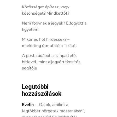
Közösséget építesz, vagy
közönséget? Mindkettőt?
Nem fogynak a jegyek? Elfogyott a
figyelem!
Mikor és hol hirdessek? –
marketing útmutató a Tixától
A postaládából a színpad elé:
hírlevél, mint a jegyértékesítés
segítője
Legutóbbi
hozzászólások
Evelin
-
„Dalok, amiket a
legtöbbet pörgetek mostanában”,