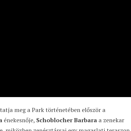
utatja meg a Park történetében először a
a
énekesnője,
Schoblocher Barbara
a zenekar
ve, miközben zenésztársai egy magaslati teraszon