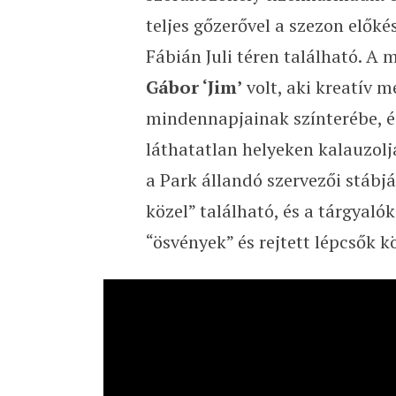
teljes gőzerővel a szezon előkés
Fábián Juli téren található. A 
Gábor ‘Jim’
volt, aki kreatív 
mindennapjainak színterébe, é
láthatatlan helyeken kalauzolj
a Park állandó szervezői stábjá
közel” található, és a tárgyaló
“ösvények” és rejtett lépcsők kö