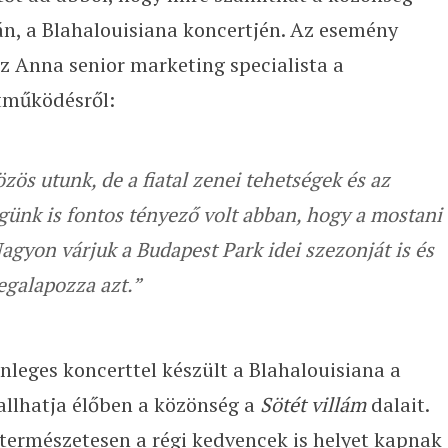
ján, a Blahalouisiana koncertjén. Az esemény
cz Anna senior marketing specialista a
tműködésről:
ös utunk, de a fiatal zenei tehetségek és az
égünk is fontos tényező volt abban, hogy a mostani
agyon várjuk a Budapest Park idei szezonját is és
egalapozza azt.”
nleges koncerttel készült a Blahalouisiana a
allhatja élőben a közönség a
Sötét villám
dalait.
természetesen a régi kedvencek is helyet kapnak