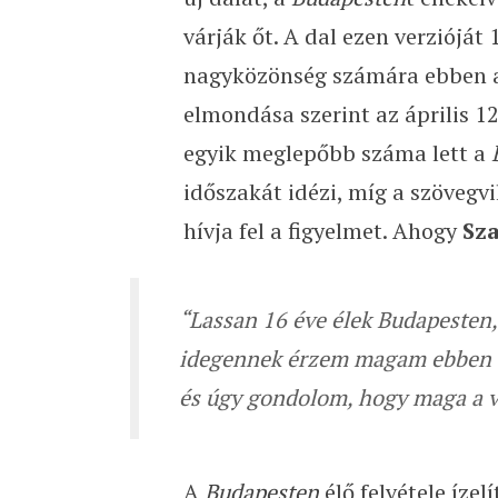
várják őt. A dal ezen verzióját
nagyközönség számára ebben a 
elmondása szerint az április 
egyik meglepőbb száma lett a
időszakát idézi, míg a szövegv
hívja fel a figyelmet. Ahogy
Sz
“Lassan 16 éve élek Budapesten
idegennek érzem magam ebben a 
és úgy gondolom, hogy maga a vá
A
Budapesten
élő felvétele íze