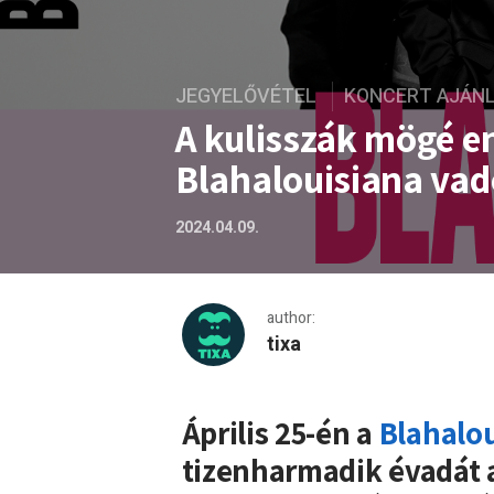
JEGYELŐVÉTEL
KONCERT AJÁN
A kulisszák mögé e
Blahalouisiana vado
2024.04.09.
author:
tixa
A kulisszák mögé enged bet
Április 25-én a
Blahalou
tizenharmadik évadát