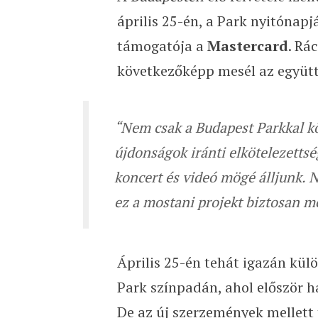
április 25-én, a Park nyitónap
támogatója a
Mastercard
. Rá
következőképp mesél az együt
“Nem csak a Budapest Parkkal köz
újdonságok iránti elkötelezetts
koncert és videó mögé álljunk. N
ez a mostani projekt biztosan m
Április 25-én tehát igazán külö
Park színpadán, ahol először h
De az új szerzemények mellett 