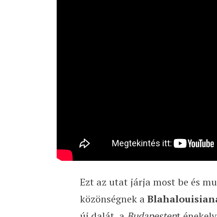
Ezt az utat járja most be és m
közönségnek a
Blahalouisian
új dalát, a
Budapesten
t énekel