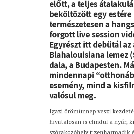
előtt, a teljes átalaku
beköltözött egy estére
természetesen a hangs
forgott live session v
Egyrészt itt debütál az
Blahalouisiana lemez (
dala, a Budapesten. Má
mindennapi “otthonába
esemény, mind a kisfi
valósul meg.
Igazi örömünnep veszi kezdetét
hivatalosan is elindul a nyár, 
szórakozóhely tizenharmadik 