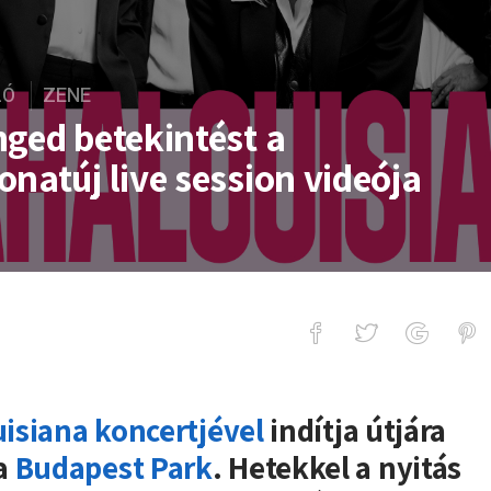
LÓ
ZENE
nged betekintést a
natúj live session videója
ekintést a Blahalouisiana vadonatúj
isiana koncertjével
indítja útjára
 a
Budapest Park
. Hetekkel a nyitás