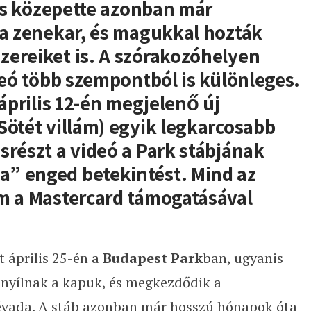
lás közepette azonban már
 a zenekar, és magukkal hozták
zereiket is. A szórakozóhelyen
ideó több szempontból is különleges.
 április 12-én megjelenő új
Sötét villám) egyik legkarcosabb
srészt a videó a Park stábjának
” enged betekintést. Mind az
lm a Mastercard támogatásával
 április 25-én a
Budapest Park
ban, ugyanis
kinyílnak a kapuk, és megkezdődik a
évada. A stáb azonban már hosszú hónapok óta