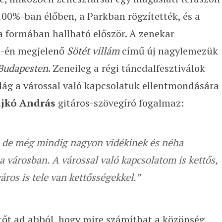
 100%-ban élőben, a Parkban rögzítették, és a
formában hallható először. A zenekar
12-én megjelenő
Sötét villám
című új nagylemezük
Budapesten
. Zeneileg a régi táncdalfesztiválok
ilág a várossal való kapcsolatuk ellentmondására
ajkó András
gitáros-szövegíró fogalmaz:
, de még mindig nagyon vidékinek és néha
városban. A várossal való kapcsolatom is kettős,
ros is tele van kettősségekkel.”
lítőt ad abból, hogy mire számíthat a közönség