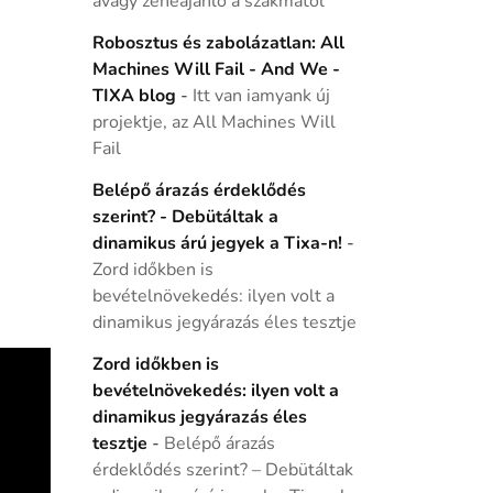
avagy zeneajánló a szakmától
Robosztus és zabolázatlan: All
Machines Will Fail - And We -
TIXA blog
-
Itt van iamyank új
projektje, az All Machines Will
Fail
Belépő árazás érdeklődés
szerint? - Debütáltak a
dinamikus árú jegyek a Tixa-n!
-
Zord időkben is
bevételnövekedés: ilyen volt a
dinamikus jegyárazás éles tesztje
Zord időkben is
bevételnövekedés: ilyen volt a
dinamikus jegyárazás éles
tesztje
-
Belépő árazás
érdeklődés szerint? – Debütáltak