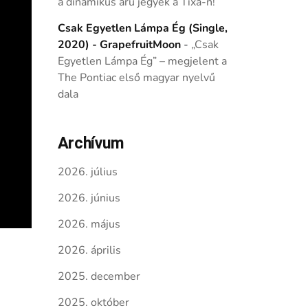
a dinamikus árú jegyek a Tixa-n!
Csak Egyetlen Lámpa Ég (Single,
2020) - GrapefruitMoon
-
„Csak
Egyetlen Lámpa Ég” – megjelent a
The Pontiac első magyar nyelvű
dala
Archívum
2026. július
2026. június
2026. május
2026. április
2025. december
2025. október