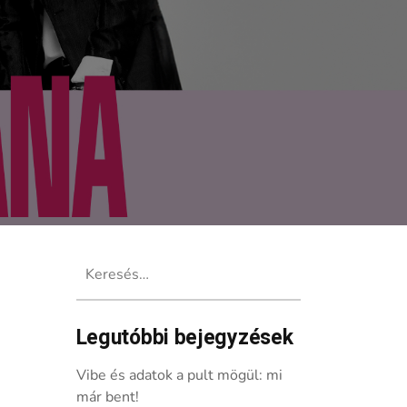
Keresés:
Legutóbbi bejegyzések
 live session videója
Vibe és adatok a pult mögül: mi
már bent!