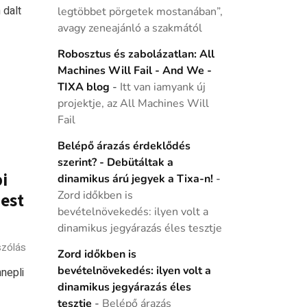
 dalt
legtöbbet pörgetek mostanában”,
avagy zeneajánló a szakmától
Robosztus és zabolázatlan: All
Machines Will Fail - And We -
TIXA blog
-
Itt van iamyank új
projektje, az All Machines Will
Fail
Belépő árazás érdeklődés
szerint? - Debütáltak a
i
dinamikus árú jegyek a Tixa-n!
-
Zord időkben is
est
bevételnövekedés: ilyen volt a
dinamikus jegyárazás éles tesztje
szólás
Zord időkben is
bevételnövekedés: ilyen volt a
nepli
dinamikus jegyárazás éles
tesztje
-
Belépő árazás