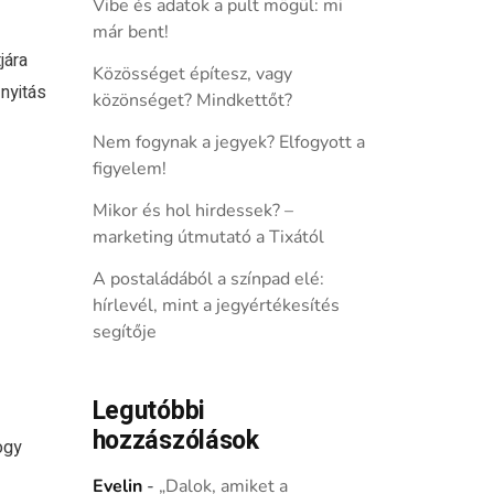
Vibe és adatok a pult mögül: mi
már bent!
jára
Közösséget építesz, vagy
nyitás
közönséget? Mindkettőt?
Nem fogynak a jegyek? Elfogyott a
figyelem!
Mikor és hol hirdessek? –
marketing útmutató a Tixától
A postaládából a színpad elé:
hírlevél, mint a jegyértékesítés
segítője
Legutóbbi
hozzászólások
ogy
Evelin
-
„Dalok, amiket a