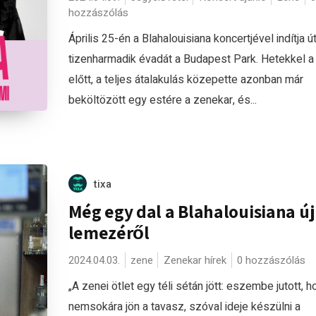
hozzászólás
Április 25-én a Blahalouisiana koncertjével indítja út
tizenharmadik évadát a Budapest Park. Hetekkel a 
előtt, a teljes átalakulás közepette azonban már
beköltözött egy estére a zenekar, és...
tixa
Még egy dal a Blahalouisiana új
lemezéről
2024.04.03.
zene
Zenekar hírek
0 hozzászólás
„A zenei ötlet egy téli sétán jött: eszembe jutott, h
nemsokára jön a tavasz, szóval ideje készülni a