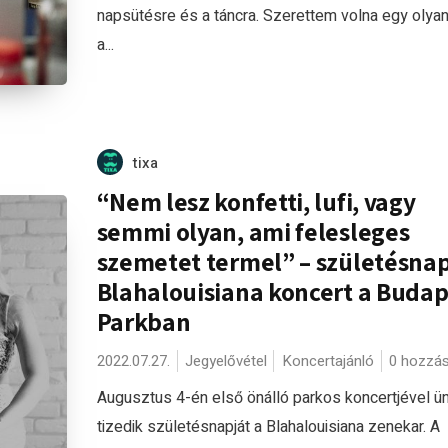
napsütésre és a táncra. Szerettem volna egy olyan
a...
tixa
“Nem lesz konfetti, lufi, vagy
semmi olyan, ami felesleges
szemetet termel” – születésnap
Blahalouisiana koncert a Budap
Parkban
2022.07.27.
Jegyelővétel
Koncertajánló
0 hozzá
Augusztus 4-én első önálló parkos koncertjével ün
tizedik születésnapját a Blahalouisiana zenekar. A