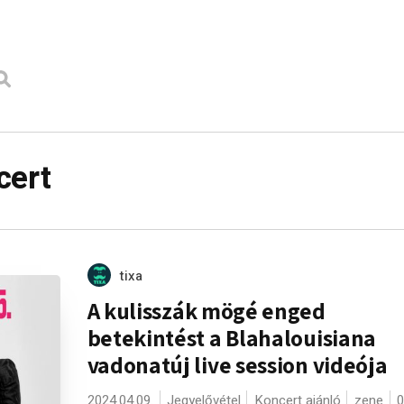
cert
tixa
A kulisszák mögé enged
betekintést a Blahalouisiana
vadonatúj live session videója
2024.04.09.
Jegyelővétel
Koncert ajánló
zene
0