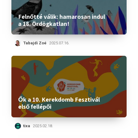
Felnőtté válik: hamarosan indul
a 18. Ördögkatlan!
Tabajdi Zoé
2025.07.16.
Ők a 10. Kerekdomb Fesztivál
első fellépői
tixa
2025.02.18.