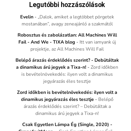
Legutóbbi hozzászólások
Evelin
-
„Dalok, amiket a legtöbbet pörgetek
mostanában”, avagy zeneajánló a szakmától
Robosztus és zabolázatlan: All Machines Will
Fail - And We - TIXA blog
-
Itt van iamyank új
projektje, az All Machines Will Fail
Belépő árazás érdeklődés szerint? - Debütáltak
a dinamikus árú jegyek a Tixa-n!
-
Zord időkben
is bevételnövekedés: ilyen volt a dinamikus
jegyárazás éles tesztje
Zord időkben is bevételnövekedés: ilyen volt a
dinamikus jegyárazás éles tesztje
-
Belépő
árazás érdeklődés szerint? – Debütáltak a
dinamikus árú jegyek a Tixa-n!
Csak Egyetlen Lámpa Ég (Single, 2020) -