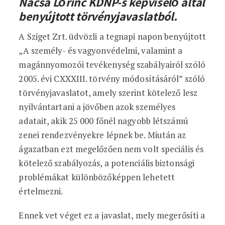
Nacsa Lőrinc KDNP-s képviselő által
benyújtott törvényjavaslatból.
A Sziget Zrt. üdvözli a tegnapi napon benyújtott
„A személy- és vagyonvédelmi, valamint a
magánnyomozói tevékenység szabályairól szóló
2005. évi CXXXIII. törvény módosításáról” szóló
törvényjavaslatot, amely szerint kötelező lesz
nyilvántartani a jövőben azok személyes
adatait, akik 25 000 főnél nagyobb létszámú
zenei rendezvényekre lépnek be. Miután az
ágazatban ezt megelőzően nem volt speciális és
kötelező szabályozás, a potenciális biztonsági
problémákat különbözőképpen lehetett
értelmezni.
Ennek vet véget ez a javaslat, mely megerősíti a