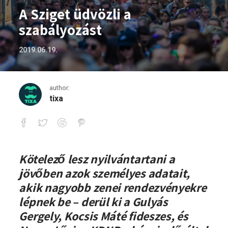
A Sziget üdvözli a
szabályozást
2019.06.19.
author:
tixa
A Sziget üdvözli a szabályozást
Kötelező lesz nyilvántartani a
jövőben azok személyes adatait,
akik nagyobb zenei rendezvényekre
lépnek be – derül ki a Gulyás
Gergely, Kocsis Máté fideszes, és