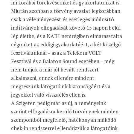
mi korábbi törekvéseinket és gyakorlatunkat is.
Miután azonban a törvényjavaslat legkorábban
csak a véleményezést és esetleges módosító
indítványok elfogadását követő 15 napon belül
lép életbe, és a NAIH nemrégiben elmarasztalta
cégünket az eddigi gyakorlatáért, a két közelgő
fesztiválunknál – azaz a Telekom VOLT
Fesztivál és a Balaton Sound esetében – még
nem tudjuk a már jól bevált rendszert
alkalmazni, ennek ellenére mindent
megteszünk látogatóink biztonságáért és a
jegyekkel való visszaélés ellen is.
A Szigeten pedig már az új, a reményeink
szerint elfogadásra kerülő törvénynek minden
szempontból megfelelő, hatékonyan működő
chek-in rendszerrel ellenőrizzük a látogatóink