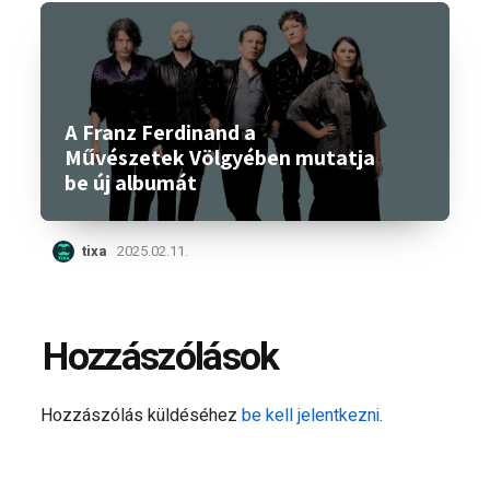
A Franz Ferdinand a
Művészetek Völgyében mutatja
be új albumát
tixa
2025.02.11.
Hozzászólások
Hozzászólás küldéséhez
be kell jelentkezni
.