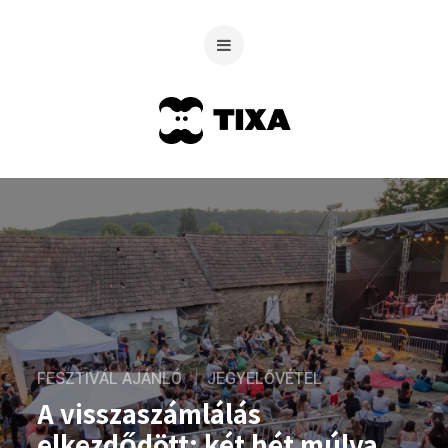
FESZTIVÁL AJÁNLÓ
JEGYELŐVÉTEL
A visszaszámlálás
elkezdődött: két hét múlva