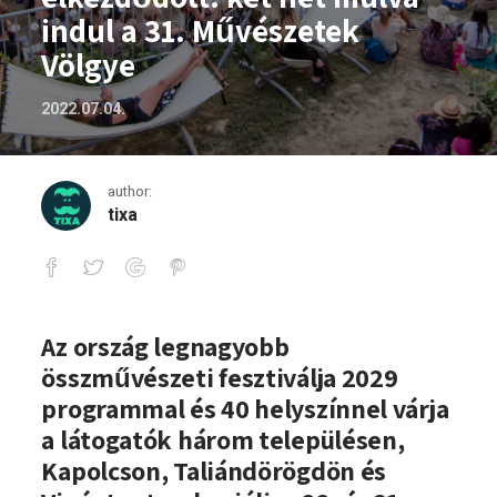
indul a 31. Művészetek
Völgye
2022.07.04.
author:
tixa
A visszaszámlálás elkezdődött: két hét
Az ország legnagyobb
összművészeti fesztiválja 2029
programmal és 40 helyszínnel várja
a látogatók három településen,
Kapolcson, Taliándörögdön és