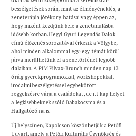
oktatás kerül középpontba a kerekasztal-
beszélgetések során, mint az élményéneklés, a
zeneterápia jótékony hatásai vagy éppen az,
hogy miként kezdjünk bele a zenetanulásba
idősebb korban. Hegyi Gyuri Legendás Dalok
című élőzenés sorozatával érkezik a Völgybe,
ahol minden alkalommal egy-egy témát körül
járva merülhetünk el a zenetörténet legjobb
dalaiban. A PIM Pilvax-Brunch minden nap 13
óráig gyerekprogramokkal, workshopokkal,
irodalmi beszélgetéssel egybekötött
reggelizésre várja a családokat, de itt kap helyet
a legkisebbeknek szóló Babakocsma és a
Hallgatózó.na is.
Új helyszínen, Kapolcson köszönhetjük a Petőfi
Udvart, amely a Petőfi Kulturális Ügynökség és