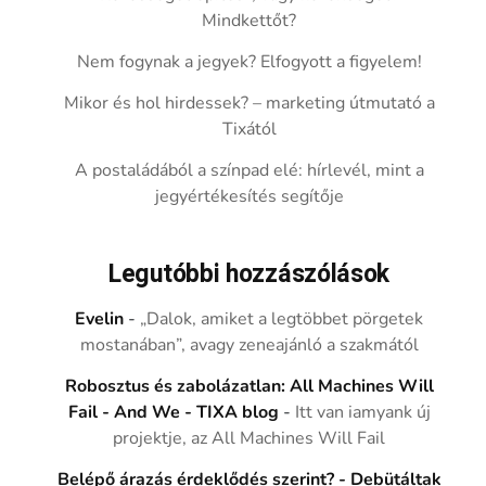
Mindkettőt?
Nem fogynak a jegyek? Elfogyott a figyelem!
Mikor és hol hirdessek? – marketing útmutató a
Tixától
A postaládából a színpad elé: hírlevél, mint a
jegyértékesítés segítője
Legutóbbi hozzászólások
Evelin
-
„Dalok, amiket a legtöbbet pörgetek
mostanában”, avagy zeneajánló a szakmától
Robosztus és zabolázatlan: All Machines Will
Fail - And We - TIXA blog
-
Itt van iamyank új
projektje, az All Machines Will Fail
Belépő árazás érdeklődés szerint? - Debütáltak