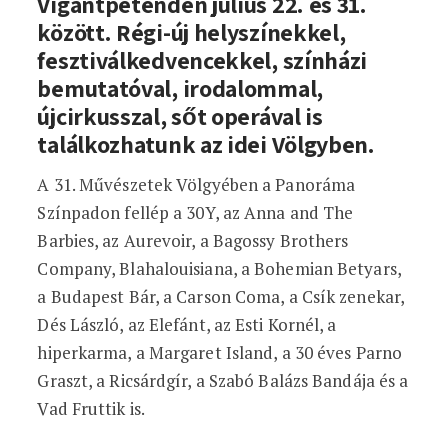
Vigántpetenden július 22. és 31.
között. Régi-új helyszínekkel,
fesztiválkedvencekkel, színházi
bemutatóval, irodalommal,
újcirkusszal, sőt operával is
találkozhatunk az idei Völgyben.
A 31. Művészetek Völgyében a Panoráma
Színpadon fellép a 30Y, az Anna and The
Barbies, az Aurevoir, a Bagossy Brothers
Company, Blahalouisiana, a Bohemian Betyars,
a Budapest Bár, a Carson Coma, a Csík zenekar,
Dés László, az Elefánt, az Esti Kornél, a
hiperkarma, a Margaret Island, a 30 éves Parno
Graszt, a Ricsárdgír, a Szabó Balázs Bandája és a
Vad Fruttik is.