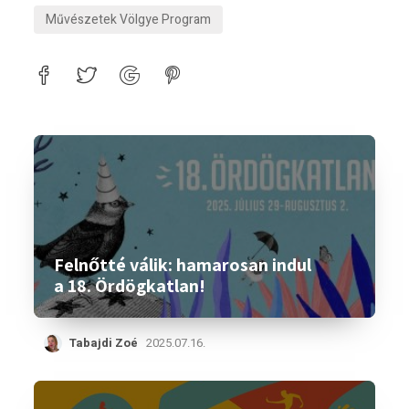
Művészetek Völgye Program
Felnőtté válik: hamarosan indul
a 18. Ördögkatlan!
Tabajdi Zoé
2025.07.16.