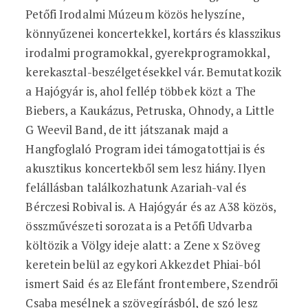
Petőfi Irodalmi Múzeum közös helyszíne,
könnyűzenei koncertekkel, kortárs és klasszikus
irodalmi programokkal, gyerekprogramokkal,
kerekasztal-beszélgetésekkel vár. Bemutatkozik
a Hajógyár is, ahol fellép többek közt a The
Biebers, a Kaukázus, Petruska, Ohnody, a Little
G Weevil Band, de itt játszanak majd a
Hangfoglaló Program idei támogatottjai is és
akusztikus koncertekből sem lesz hiány. Ilyen
felállásban találkozhatunk Azariah-val és
Bérczesi Robival is. A Hajógyár és az A38 közös,
összművészeti sorozata is a Petőfi Udvarba
költözik a Völgy ideje alatt: a Zene x Szöveg
keretein belül az egykori Akkezdet Phiai-ból
ismert Said és az Elefánt frontembere, Szendrői
Csaba mesélnek a szövegírásból, de szó lesz