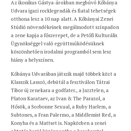
Az ikonikus Gástya-árokban megbúvó Kőbánya
Udvara igazi rocklegendák és fiatal tehetségek
otthona lesz a 10 nap alatt. A Kőbányai Zenei
Stúdió növendékeinek megálmodott színpadon
a zene kapja a főszerepet, de a Petőfi Kulturális
Ügynökséggel való együttműködésüknek
köszönhetően irodalmi programból sem lesz
hiány a helyszínen.
Kőbánya Udvarában játszik majd többek közt a
Klasszik Lasszó, debütál a fesztiválon Tátrai
Tibor új zenekara a godfater., a Jazztelen, a
Platon Karataev, az Ivan & The Parazol, a
Hősök, a Sorbonne Sexual, a Ruby Harlem, a
Subtones, a Fran Palermo, a Middlemist Red, a
Konyha és a Mattset is. Napközben a zenei