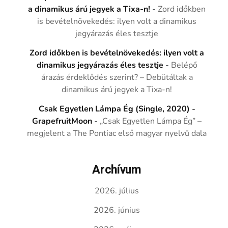
a dinamikus árú jegyek a Tixa-n!
-
Zord időkben
is bevételnövekedés: ilyen volt a dinamikus
jegyárazás éles tesztje
Zord időkben is bevételnövekedés: ilyen volt a
dinamikus jegyárazás éles tesztje
-
Belépő
árazás érdeklődés szerint? – Debütáltak a
dinamikus árú jegyek a Tixa-n!
Csak Egyetlen Lámpa Ég (Single, 2020) -
GrapefruitMoon
-
„Csak Egyetlen Lámpa Ég” –
megjelent a The Pontiac első magyar nyelvű dala
Archívum
2026. július
2026. június