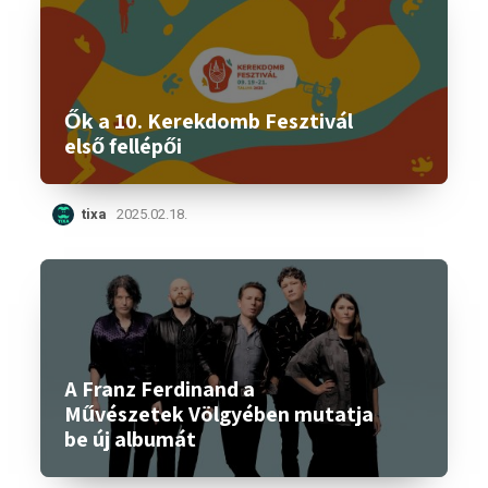
Ők a 10. Kerekdomb Fesztivál
első fellépői
tixa
2025.02.18.
A Franz Ferdinand a
Művészetek Völgyében mutatja
be új albumát