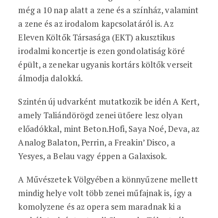
még a 10 nap alatt a zene és a színház, valamint
a zene és az irodalom kapcsolatáról is. Az
Eleven Költők Társasága (EKT) akusztikus
irodalmi koncertje is ezen gondolatiság köré
épült, a zenekar ugyanis kortárs költők verseit
álmodja dalokká.
Szintén új udvarként mutatkozik be idén A Kert,
amely Taliándörögd zenei ütőere lesz olyan
előadókkal, mint Beton.Hofi, Saya Noé, Deva, az
Analog Balaton, Perrin, a Freakin’ Disco, a
Yesyes, a Belau vagy éppen a Galaxisok.
A Művészetek Völgyében a könnyűzene mellett
mindig helye volt több zenei műfajnak is, így a
komolyzene és az opera sem maradnak ki a