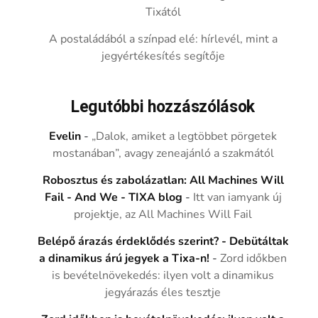
Tixától
A postaládából a színpad elé: hírlevél, mint a
jegyértékesítés segítője
Legutóbbi hozzászólások
Evelin
-
„Dalok, amiket a legtöbbet pörgetek
mostanában”, avagy zeneajánló a szakmától
Robosztus és zabolázatlan: All Machines Will
Fail - And We - TIXA blog
-
Itt van iamyank új
projektje, az All Machines Will Fail
Belépő árazás érdeklődés szerint? - Debütáltak
a dinamikus árú jegyek a Tixa-n!
-
Zord időkben
is bevételnövekedés: ilyen volt a dinamikus
jegyárazás éles tesztje