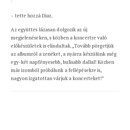
– tette hozzá Diaz.
Az együttes lázasan dolgozik az új
megjelenéseken, s közben a koncertre való
előkészületek is elindultak. „Tovább pörgetjük
az albumról a zenéket, a nyárra készülünk még
egy-két napfényesebb, bulisabb dallal! Közben
már izomból próbálunk a fellépésekre is,
nagyon izgatottan várjuk a koncerteket!”