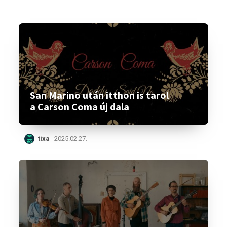
San Marino után itthon is tarol
a Carson Coma új dala
tixa
2025.02.27.