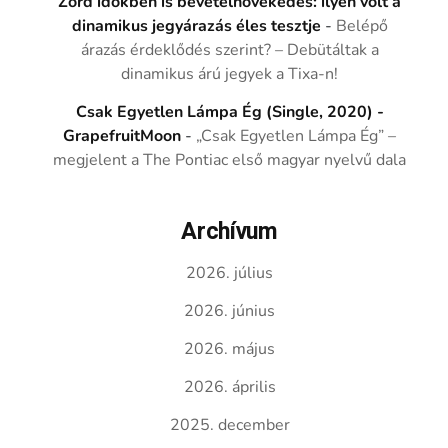
Zord időkben is bevételnövekedés: ilyen volt a
dinamikus jegyárazás éles tesztje
-
Belépő
árazás érdeklődés szerint? – Debütáltak a
dinamikus árú jegyek a Tixa-n!
Csak Egyetlen Lámpa Ég (Single, 2020) -
GrapefruitMoon
-
„Csak Egyetlen Lámpa Ég” –
megjelent a The Pontiac első magyar nyelvű dala
Archívum
2026. július
2026. június
2026. május
2026. április
2025. december