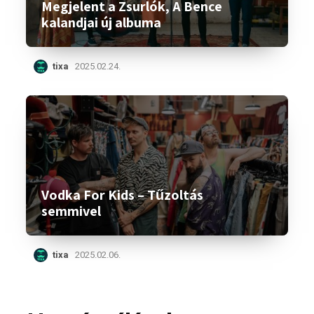
Megjelent a Zsurlók, A Bence
kalandjai új albuma
tixa
2025.02.24.
Vodka For Kids – Tűzoltás
semmivel
tixa
2025.02.06.