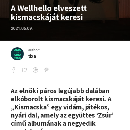
A Wellhello elveszett
kismacskáját keresi
2021.06.09.
author:
tixa
A Wellhello elveszett kismacskáját kere
Az elnöki páros legújabb dalában
elkóborolt kismacskáját keresi. A
„Kismacska” egy vidám, játékos,
nyári dal, amely az együttes ‘Zsúr’
című albumának a negyedik