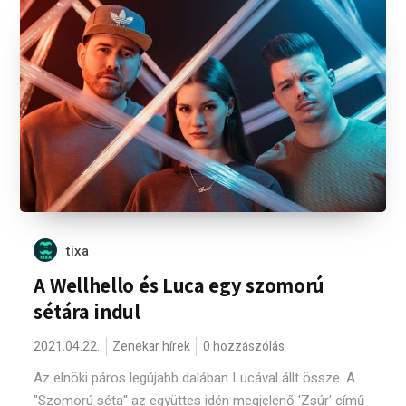
tixa
A Wellhello és Luca egy szomorú
sétára indul
2021.04.22.
Zenekar hírek
0 hozzászólás
Az elnöki páros legújabb dalában Lucával állt össze. A
"Szomorú séta" az együttes idén megjelenő 'Zsúr' című