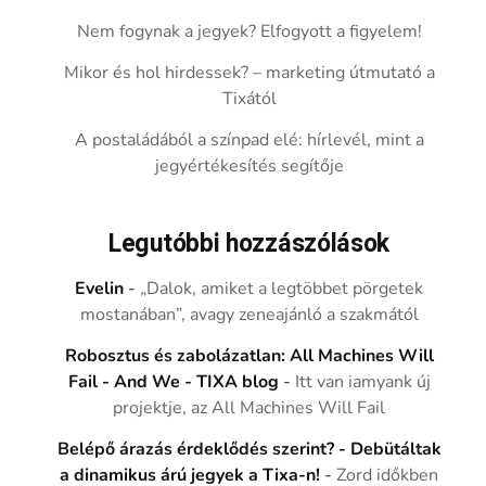
Nem fogynak a jegyek? Elfogyott a figyelem!
Mikor és hol hirdessek? – marketing útmutató a
Tixától
A postaládából a színpad elé: hírlevél, mint a
jegyértékesítés segítője
Legutóbbi hozzászólások
Evelin
-
„Dalok, amiket a legtöbbet pörgetek
mostanában”, avagy zeneajánló a szakmától
Robosztus és zabolázatlan: All Machines Will
Fail - And We - TIXA blog
-
Itt van iamyank új
projektje, az All Machines Will Fail
Belépő árazás érdeklődés szerint? - Debütáltak
a dinamikus árú jegyek a Tixa-n!
-
Zord időkben