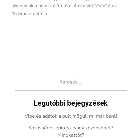
albumának második előfutára. A címadó "Zsúr" és a
"Szomorú séta" a...
Keresés:
Legutóbbi bejegyzések
Vibe és adatok a pult mögül: mi már bent!
Közösséget építesz, vagy közönséget?
Mindkettőt?