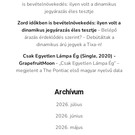
is bevételnövekedés: ilyen volt a dinamikus
jegyárazás éles tesztje
Zord időkben is bevételnövekedés: ilyen volt a
dinamikus jegyárazás éles tesztje
-
Belépő
árazás érdeklődés szerint? – Debütáltak a
dinamikus árú jegyek a Tixa-n!
Csak Egyetlen Lámpa Ég (Single, 2020) -
GrapefruitMoon
-
„Csak Egyetlen Lámpa Ég” –
megjelent a The Pontiac első magyar nyelvű dala
Archívum
2026. július
2026. június
2026. május