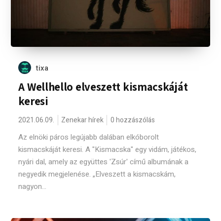
tixa
A Wellhello elveszett kismacskáját
keresi
2021.06.09.
Zenekar hírek
0 hozzászólás
Az elnöki páros legújabb dalában elkóborolt
kismacskáját keresi. A "Kismacska" egy vidám, játékos,
nyári dal, amely az együttes 'Zsúr' című albumának a
negyedik megjelenése. „Elveszett a kismacskám,
nagyon...