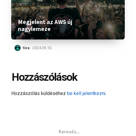
Megjelent az AWS új
nagylemeze
tixa
2024.05.10.
Hozzászólások
Hozzászólás küldéséhez
be kell jelentkezni
.
Keresés: