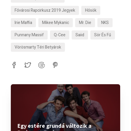
Fővárosi Rapcirkusz 2019 Jegyek
Hősök
Irie Maffia
Mikee Mykanic
Mr. Die
NKS
Punnany Massif
Q-Cee
Saiid
Sör És Fű
Vörösmarty Téri Betyárok
Egy estére grundá változik a