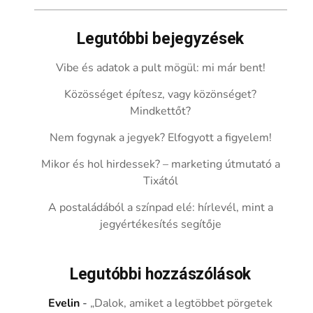
Legutóbbi bejegyzések
Vibe és adatok a pult mögül: mi már bent!
Közösséget építesz, vagy közönséget?
Mindkettőt?
Nem fogynak a jegyek? Elfogyott a figyelem!
Mikor és hol hirdessek? – marketing útmutató a
Tixától
A postaládából a színpad elé: hírlevél, mint a
jegyértékesítés segítője
Legutóbbi hozzászólások
Evelin
-
„Dalok, amiket a legtöbbet pörgetek