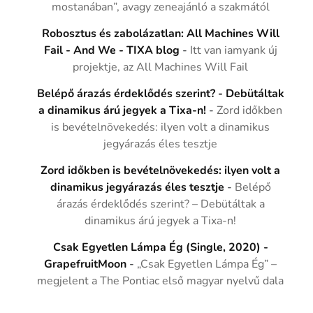
mostanában”, avagy zeneajánló a szakmától
Robosztus és zabolázatlan: All Machines Will
Fail - And We - TIXA blog
-
Itt van iamyank új
projektje, az All Machines Will Fail
Belépő árazás érdeklődés szerint? - Debütáltak
a dinamikus árú jegyek a Tixa-n!
-
Zord időkben
is bevételnövekedés: ilyen volt a dinamikus
jegyárazás éles tesztje
Zord időkben is bevételnövekedés: ilyen volt a
dinamikus jegyárazás éles tesztje
-
Belépő
árazás érdeklődés szerint? – Debütáltak a
dinamikus árú jegyek a Tixa-n!
Csak Egyetlen Lámpa Ég (Single, 2020) -
GrapefruitMoon
-
„Csak Egyetlen Lámpa Ég” –
megjelent a The Pontiac első magyar nyelvű dala