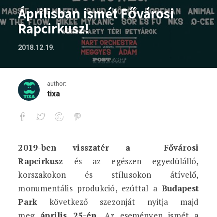
Áprilisban ismét Fővárosi
Rapcirkusz!
2018.12.19.
author:
tixa
2019-ben visszatér a Fővárosi
Áprilisban ismét Fővárosi Rapcirkusz!
Rapcirkusz
és az egészen egyedülálló,
korszakokon és stílusokon átívelő,
monumentális produkció, ezúttal a
Budapest
Park
következő szezonját nyitja majd
meg
április 25-én.
Az eseményen ismét a