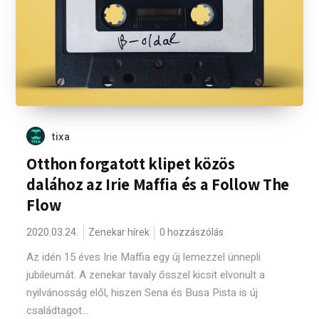
tixa
Otthon forgatott klipet közös
dalához az Irie Maffia és a Follow The
Flow
2020.03.24.
Zenekar hírek
0 hozzászólás
Az idén 15 éves Irie Maffia egy új lemezzel ünnepli
jubileumát. A zenekar tavaly ősszel kicsit elvonult a
nyilvánosság elől, hiszen Sena és Busa Pista is új
családtagot...