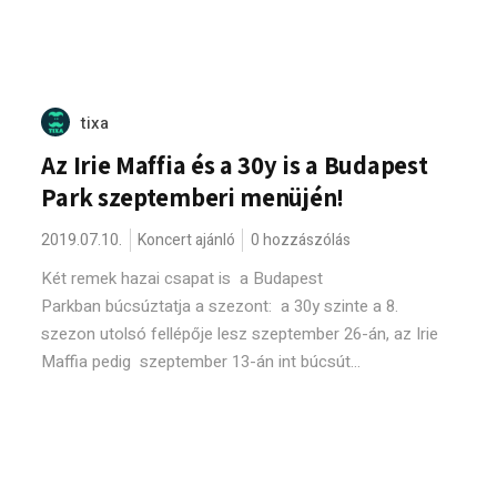
tixa
Az Irie Maffia és a 30y is a Budapest
Park szeptemberi menüjén!
2019.07.10.
Koncert ajánló
0 hozzászólás
Két remek hazai csapat is a Budapest
Parkban búcsúztatja a szezont: a 30y szinte a 8.
szezon utolsó fellépője lesz szeptember 26-án, az Irie
Maffia pedig szeptember 13-án int búcsút...