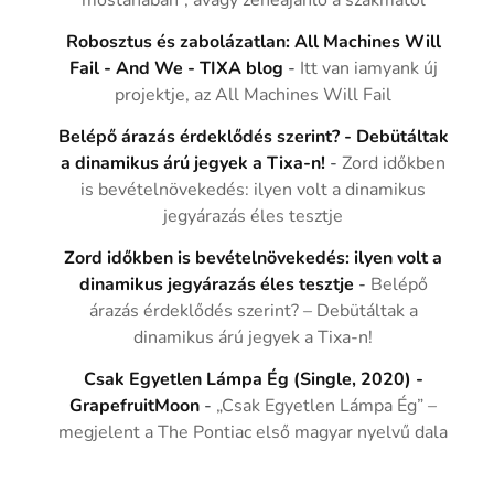
mostanában”, avagy zeneajánló a szakmától
Robosztus és zabolázatlan: All Machines Will
Fail - And We - TIXA blog
-
Itt van iamyank új
projektje, az All Machines Will Fail
Belépő árazás érdeklődés szerint? - Debütáltak
a dinamikus árú jegyek a Tixa-n!
-
Zord időkben
is bevételnövekedés: ilyen volt a dinamikus
jegyárazás éles tesztje
Zord időkben is bevételnövekedés: ilyen volt a
dinamikus jegyárazás éles tesztje
-
Belépő
árazás érdeklődés szerint? – Debütáltak a
dinamikus árú jegyek a Tixa-n!
Csak Egyetlen Lámpa Ég (Single, 2020) -
GrapefruitMoon
-
„Csak Egyetlen Lámpa Ég” –
megjelent a The Pontiac első magyar nyelvű dala