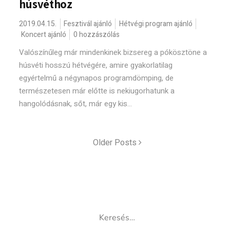
húsvéthoz
2019.04.15.
Fesztivál ajánló
Hétvégi program ajánló
Koncert ajánló
0 hozzászólás
Valószínűleg már mindenkinek bizsereg a pókösztöne a
húsvéti hosszú hétvégére, amire gyakorlatilag
egyértelmű a négynapos programdömping, de
természetesen már előtte is nekiugorhatunk a
hangolódásnak, sőt, már egy kis...
Older Posts
Keresés: