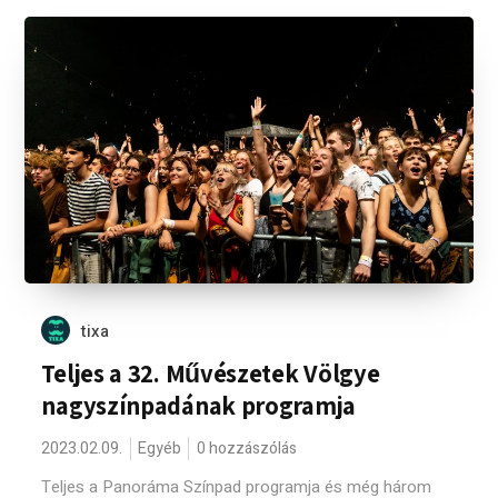
tixa
Teljes a 32. Művészetek Völgye
nagyszínpadának programja
2023.02.09.
Egyéb
0 hozzászólás
Teljes a Panoráma Színpad programja és még három