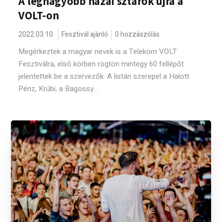
A legnagyobb hazai sztárok újra a
VOLT-on
2022.03.10.
Fesztivál ajánló
0 hozzászólás
Megérkeztek a magyar nevek is a Telekom VOLT
Fesztiválra, első körben rögtön mintegy 60 fellépőt
jelentettek be a szervezők. A listán szerepel a Halott
Pénz, Krúbi, a Bagossy...