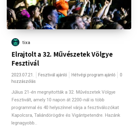
tixa
Elrajtolt a 32. Művészetek Völgye
Fesztivál
2023.07.21.
Fesztivál ajánló
Hétvégi program ajánló
0
hozzászólás
Július 21-én megnyitották a 32. Művészetek Völgye
Fesztivált, amely 10 napon át 2200-nál is több
programmal és 40 helyszínnel várja a fesztiválozókat
Kapolcsra, Taliándörögdre és Vigántpetendre. Hazánk
legnagyobb...