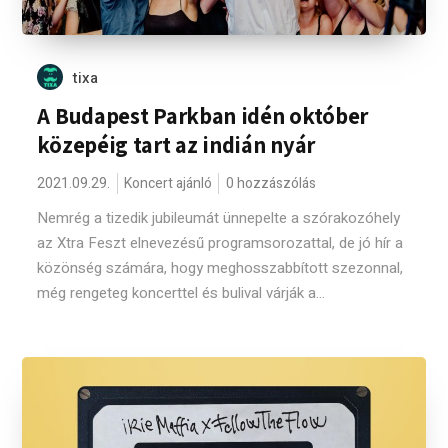
tixa
A Budapest Parkban idén október
közepéig tart az indián nyár
2021.09.29.
Koncert ajánló
0 hozzászólás
Nemrég a tizedik jubileumát ünnepelte a szórakozóhely
az Xtra Feszt elnevezésű programsorozattal, de jó hír a
közönség számára, hogy meghosszabbított szezonnal,
még rengeteg koncerttel és bulival várják a...