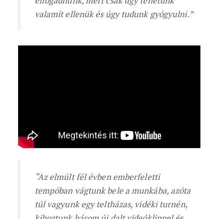
elfogadnunk, mert csak úgy tehetünk
valamit ellenük és úgy tudunk gyógyulni.”
“Az elmúlt fél évben emberfeletti
tempóban vágtunk bele a munkába, azóta
túl vagyunk egy teltházas, vidéki turnén,
kihoztunk három új dalt videóklippel és