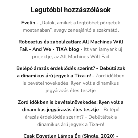
Legutóbbi hozzászólások
Evelin
-
„Dalok, amiket a legtöbbet pörgetek
mostanában”, avagy zeneajánló a szakmától
Robosztus és zabolázatlan: All Machines Will
Fail - And We - TIXA blog
-
Itt van iamyank új
projektje, az All Machines Will Fail
Belépő árazás érdeklődés szerint? - Debütáltak
a dinamikus árú jegyek a Tixa-n!
-
Zord időkben
is bevételnövekedés: ilyen volt a dinamikus
jegyárazás éles tesztje
Zord időkben is bevételnövekedés: ilyen volt a
dinamikus jegyárazás éles tesztje
-
Belépő
árazás érdeklődés szerint? – Debütáltak a
dinamikus árú jegyek a Tixa-n!
Csak Egyetlen Lámpa Ég (Single, 2020) -