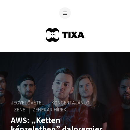
JEGYELŐVÉTEL
KONCERTAJÁNLÓ
ZENE
ZENEKAR HÍREK
AWS: „Ketten
képzeletben” dalpremier,