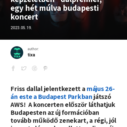
egy hét múlva budapesti
koncert
2023.05.19.
author:
tixa
AWS: „Ketten képzeletben” dalpremier,
Friss dallal jelentkezett a
május 26-
án este a Budapest Parkban
játszó
AWS! A koncerten először láthatjuk
Budapesten az új formációban
tovább működő zenekart, a régi, jól