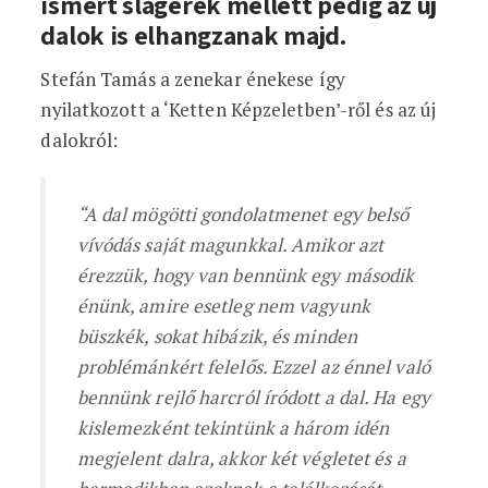
ismert slágerek mellett pedig az új
dalok is elhangzanak majd.
Stefán Tamás a zenekar énekese így
nyilatkozott a ‘Ketten Képzeletben’-ről és az új
dalokról:
“A dal mögötti gondolatmenet egy belső
vívódás saját magunkkal. Amikor azt
érezzük, hogy van bennünk egy második
énünk, amire esetleg nem vagyunk
büszkék, sokat hibázik, és minden
problémánkért felelős. Ezzel az énnel való
bennünk rejlő harcról íródott a dal. Ha egy
kislemezként tekintünk a három idén
megjelent dalra, akkor két végletet és a