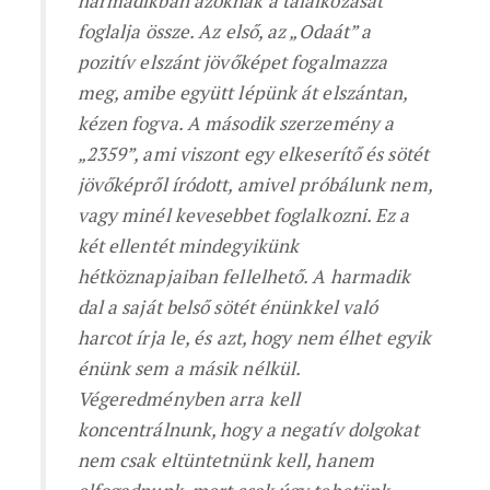
harmadikban azoknak a találkozását
foglalja össze. Az első, az „Odaát” a
pozitív elszánt jövőképet fogalmazza
meg, amibe együtt lépünk át elszántan,
kézen fogva. A második szerzemény a
„2359”, ami viszont egy elkeserítő és sötét
jövőképről íródott, amivel próbálunk nem,
vagy minél kevesebbet foglalkozni. Ez a
két ellentét mindegyikünk
hétköznapjaiban fellelhető. A harmadik
dal a saját belső sötét énünkkel való
harcot írja le, és azt, hogy nem élhet egyik
énünk sem a másik nélkül.
Végeredményben arra kell
koncentrálnunk, hogy a negatív dolgokat
nem csak eltüntetnünk kell, hanem