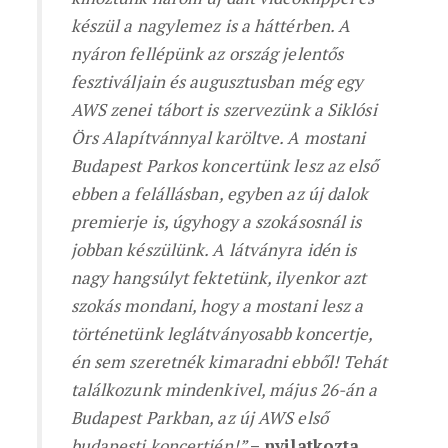
készül a nagylemez is a háttérben. A
nyáron fellépünk az ország jelentős
fesztiváljain és augusztusban még egy
AWS zenei tábort is szervezünk a Siklósi
Örs Alapítvánnyal karöltve. A mostani
Budapest Parkos koncertünk lesz az első
ebben a felállásban, egyben az új dalok
premierje is, úgyhogy a szokásosnál is
jobban készülünk. A látványra idén is
nagy hangsúlyt fektetünk, ilyenkor azt
szokás mondani, hogy a mostani lesz a
történetünk leglátványosabb koncertje,
én sem szeretnék kimaradni ebből! Tehát
találkozunk mindenkivel, május 26-án a
Budapest Parkban, az új AWS első
budapesti koncertjén!”
– nyilatkozta