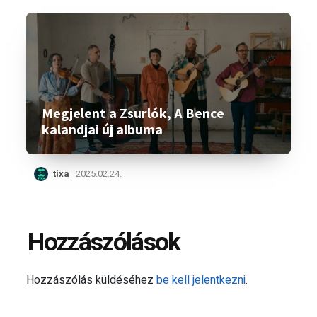
Megjelent a Zsurlók, A Bence
kalandjai új albuma
tixa
2025.02.24.
Hozzászólások
Hozzászólás küldéséhez
be kell jelentkezni
.