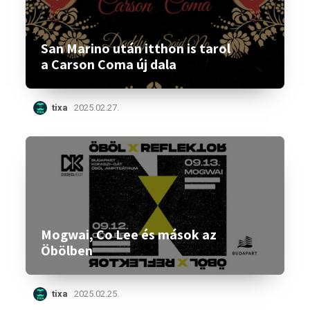
San Marino után itthon is tarol
a Carson Coma új dala
tixa
2025.02.27.
Mogwai, Co Lee és mások az
Öbölben
tixa
2025.02.25.