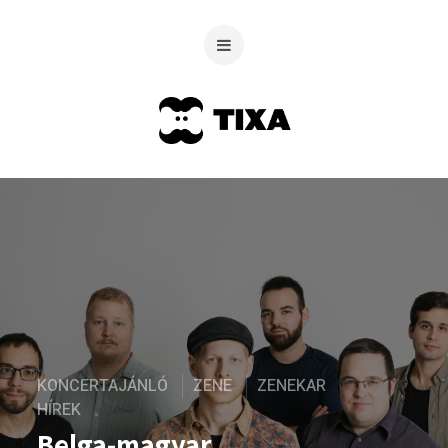
KONCERTAJÁNLÓ
ZENE
ZENEKAR
HÍREK
Belga-magyar