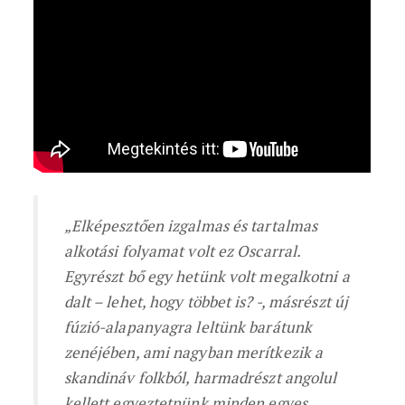
„Elképesztően izgalmas és tartalmas
alkotási folyamat volt ez Oscarral.
Egyrészt bő egy hetünk volt megalkotni a
dalt – lehet, hogy többet is? -, másrészt új
fúzió-alapanyagra leltünk barátunk
zenéjében, ami nagyban merítkezik a
skandináv folkból, harmadrészt angolul
kellett egyeztetnünk minden egyes