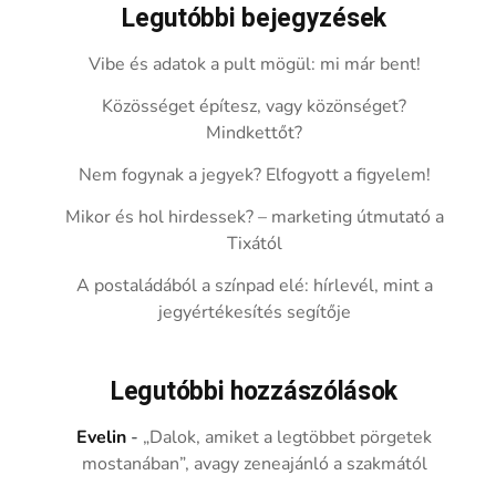
Legutóbbi bejegyzések
Vibe és adatok a pult mögül: mi már bent!
Közösséget építesz, vagy közönséget?
Mindkettőt?
Nem fogynak a jegyek? Elfogyott a figyelem!
Mikor és hol hirdessek? – marketing útmutató a
Tixától
A postaládából a színpad elé: hírlevél, mint a
jegyértékesítés segítője
Legutóbbi hozzászólások
Evelin
-
„Dalok, amiket a legtöbbet pörgetek
mostanában”, avagy zeneajánló a szakmától