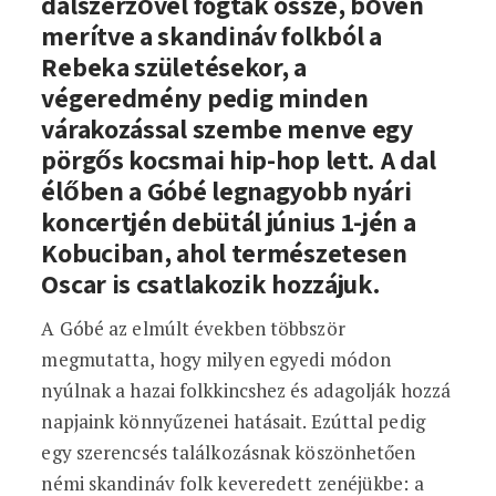
dalszerzővel fogtak össze, bőven
merítve a skandináv folkból a
Rebeka születésekor, a
végeredmény pedig minden
várakozással szembe menve egy
pörgős kocsmai hip-hop lett. A dal
élőben a Góbé legnagyobb nyári
koncertjén debütál június 1-jén a
Kobuciban, ahol természetesen
Oscar is csatlakozik hozzájuk.
A Góbé az elmúlt években többször
megmutatta, hogy milyen egyedi módon
nyúlnak a hazai folkkincshez és adagolják hozzá
napjaink könnyűzenei hatásait. Ezúttal pedig
egy szerencsés találkozásnak köszönhetően
némi skandináv folk keveredett zenéjükbe: a