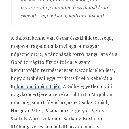
persze – ahogy minden friss dalnál lenni
szokott – egyből az új kedvencünk lett.”
A dalban benne van Oscar északi ihletettségű,
magával ragadó dallamvilága, a magyar
népzene ereje, a táncházak forró hangulata és a
Góbé tértágító fúziós folkja. A szám
bemutatóján természetesen Oscar is jelen lesz,
hogy a Góbéval együtt játsszák el a Rebekát a
K
obuciban június 1-jén
. A Góbé egyetlen nyári
nagykoncertjére a zenekarral tart a Müpában
már megismert fúvóskar, azaz Cseke Dániel,
Hargitai Péter, Pázmándi Gergely és Veres-
Székely Apor, valamint Sárkány Bertalan
ütőhangszeres, aki nélkül lassan nincs is