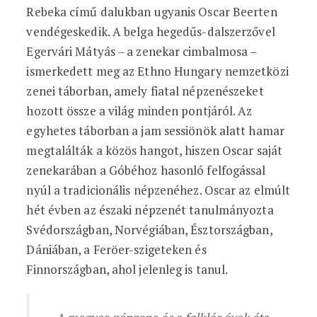
Rebeka című dalukban ugyanis Oscar Beerten
vendégeskedik. A belga hegedűs-dalszerzővel
Egervári Mátyás – a zenekar cimbalmosa –
ismerkedett meg az Ethno Hungary nemzetközi
zenei táborban, amely fiatal népzenészeket
hozott össze a világ minden pontjáról. Az
egyhetes táborban a jam sessiönök alatt hamar
megtalálták a közös hangot, hiszen Oscar saját
zenekarában a Góbéhoz hasonló felfogással
nyúl a tradicionális népzenéhez. Oscar az elmúlt
hét évben az északi népzenét tanulmányozta
Svédországban, Norvégiában, Észtországban,
Dániában, a Feröer-szigeteken és
Finnországban, ahol jelenleg is tanul.