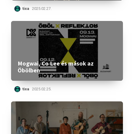
tixa
2025.02.27.
Mogwai, Co Lee és mások az
Öbölben
tixa
2025.02.25.