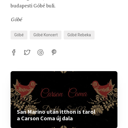
budapesti Góbé buli.
Góbé
Góbé
Góbé Koncert
Góbé Rebeka
San Marino után itthon is tarol
a Carson Coma új dala