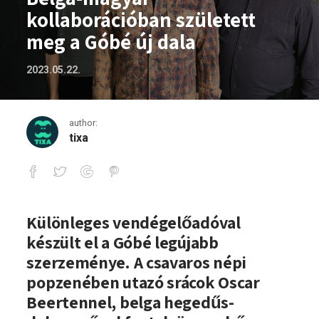
kollaborációban született
meg a Góbé új dala
2023.05.22.
author:
tixa
Belga-magyar kollaborációban született
Különleges vendégelőadóval
készült el a Góbé legújabb
szerzeménye. A csavaros népi
popzenében utazó srácok Oscar
Beertennel, belga hegedűs-