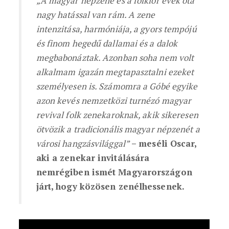
„A magyar népzene és a folklór évek óta
nagy hatással van rám. A zene
intenzitása, harmóniája, a gyors tempójú
és finom hegedű dallamai és a dalok
megbabonáztak. Azonban soha nem volt
alkalmam igazán megtapasztalni ezeket
személyesen is. Számomra a Góbé egyike
azon kevés nemzetközi turnézó magyar
revival folk zenekaroknak, akik sikeresen
ötvözik a tradicionális magyar népzenét a
városi hangzásvilággal”
– meséli Oscar,
aki a zenekar invitálására
nemrégiben ismét Magyarországon
járt, hogy közösen zenélhessenek.