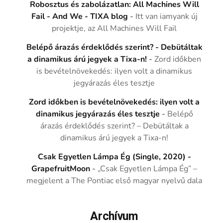
Robosztus és zabolázatlan: All Machines Will
Fail - And We - TIXA blog
-
Itt van iamyank új
projektje, az All Machines Will Fail
Belépő árazás érdeklődés szerint? - Debütáltak
a dinamikus árú jegyek a Tixa-n!
-
Zord időkben
is bevételnövekedés: ilyen volt a dinamikus
jegyárazás éles tesztje
Zord időkben is bevételnövekedés: ilyen volt a
dinamikus jegyárazás éles tesztje
-
Belépő
árazás érdeklődés szerint? – Debütáltak a
dinamikus árú jegyek a Tixa-n!
Csak Egyetlen Lámpa Ég (Single, 2020) -
GrapefruitMoon
-
„Csak Egyetlen Lámpa Ég” –
megjelent a The Pontiac első magyar nyelvű dala
Archívum