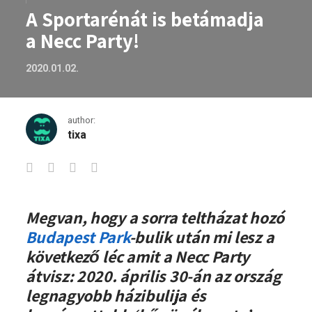
A Sportarénát is betámadja
a Necc Party!
2020.01.02.
author:
tixa
A Sportarénát is betámadja a Necc Part
Megvan, hogy a sorra teltházat hozó
Budapest Park
-bulik után mi lesz a
következő léc amit a Necc Party
átvisz: 2020. április 30-án az ország
legnagyobb házibulija és