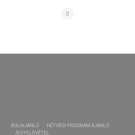
BULIAJÁNLÓ
HÉTVÉGI PROGRAM AJÁNLÓ
JEGYELŐVÉTEL