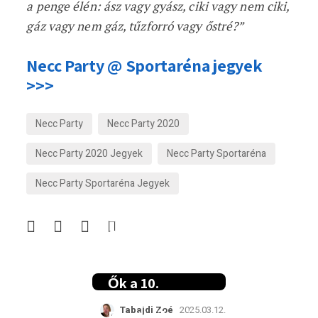
a penge élén: ász vagy gyász, ciki vagy nem ciki,
gáz vagy nem gáz, tűzforró vagy őstré?”
Necc Party @ Sportaréna jegyek
>>>
Necc Party
Necc Party 2020
Necc Party 2020 Jegyek
Necc Party Sportaréna
Necc Party Sportaréna Jegyek
Egy estére
grundá
változik a
Budapest Park
Ők a 10.
Kerekdomb
Tabajdi Zoé
2025.03.12.
Fesztivál első