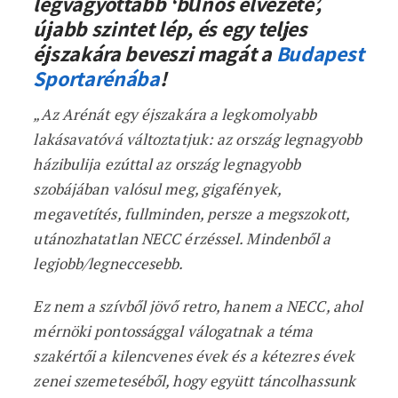
legvágyottabb ‘bűnös élvezete’,
újabb szintet lép, és egy teljes
éjszakára beveszi magát a
Budapest
Sportarénába
!
„Az Arénát egy éjszakára a legkomolyabb
lakásavatóvá változtatjuk: az ország legnagyobb
házibulija ezúttal az ország legnagyobb
szobájában valósul meg, gigafények,
megavetítés, fullminden, persze a megszokott,
utánozhatatlan NECC érzéssel. Mindenből a
legjobb/legneccesebb.
Ez nem a szívből jövő retro, hanem a NECC, ahol
mérnöki pontossággal válogatnak a téma
szakértői a kilencvenes évek és a kétezres évek
zenei szemeteséből, hogy együtt táncolhassunk