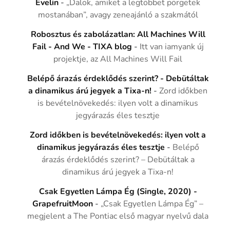
Evelin
-
„Dalok, amiket a legtöbbet pörgetek
mostanában”, avagy zeneajánló a szakmától
Robosztus és zabolázatlan: All Machines Will
Fail - And We - TIXA blog
-
Itt van iamyank új
projektje, az All Machines Will Fail
Belépő árazás érdeklődés szerint? - Debütáltak
a dinamikus árú jegyek a Tixa-n!
-
Zord időkben
is bevételnövekedés: ilyen volt a dinamikus
jegyárazás éles tesztje
Zord időkben is bevételnövekedés: ilyen volt a
dinamikus jegyárazás éles tesztje
-
Belépő
árazás érdeklődés szerint? – Debütáltak a
dinamikus árú jegyek a Tixa-n!
Csak Egyetlen Lámpa Ég (Single, 2020) -
GrapefruitMoon
-
„Csak Egyetlen Lámpa Ég” –
megjelent a The Pontiac első magyar nyelvű dala