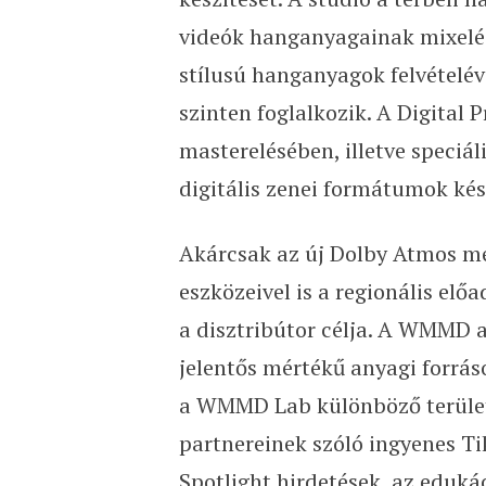
videók hanganyagainak mixelésé
stílusú hanganyagok felvételév
szinten foglalkozik. A Digital 
masterelésében, illetve speciá
digitális zenei formátumok kész
Akárcsak az új Dolby Atmos me
eszközeivel is a regionális el
a disztribútor célja. A WMMD 
jelentős mértékű anyagi forráso
a WMMD Lab különböző terület
partnereinek szóló ingyenes Ti
Spotlight hirdetések, az
edukác