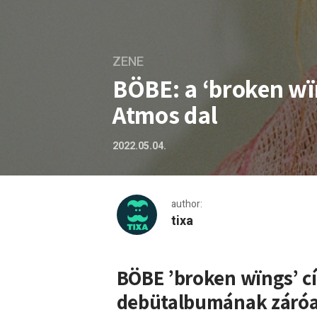
ZENE
BÖBE: a ‘broken wïn
Atmos dal
2022.05.04.
author:
tixa
BÖBE: a ‘broken wïngs’ let
BÖBE ’broken wïngs’ cí
debütalbumának záróak