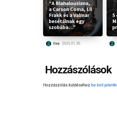
“A Blahalousiana,
a Carson Coma, Lil
Frakk és a Valmar
5 
besétálnak egy
M
szobába…”
p
tixa
2025.01.30.
Hozzászólások
Hozzászólás küldéséhez
be kell jelentk