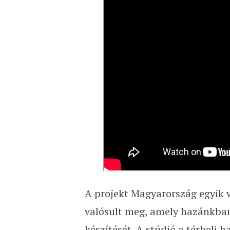
A projekt Magyarország egyik 
valósult meg, amely hazánkban 
készítését. A stúdió a térbeli h