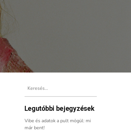
Keresés:
Legutóbbi bejegyzések
Vibe és adatok a pult mögül: mi
már bent!