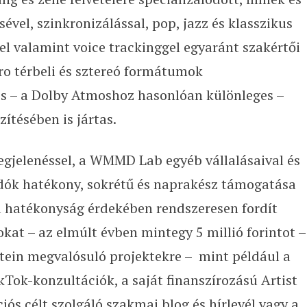
vel, szinkronizálással, pop, jazz és klasszikus
el valamint voice trackinggel egyaránt szakértői
Pro térbeli és sztereó formátumok
lis – a Dolby Atmoshoz hasonlóan különleges –
ítésében is jártas.
gjelenéssel, a WMMD Lab egyéb vállalásaival és
őadók hatékony, sokrétű és naprakész támogatása
a hatékonyság érdekében rendszeresen fordít
kat – az elmúlt évben mintegy 5 millió forintot –
ein megvalósuló projektekre – mint például a
kTok-konzultációk, a saját finanszírozású Artist
iós célt szolgáló szakmai blog és hírlevél
vagy a