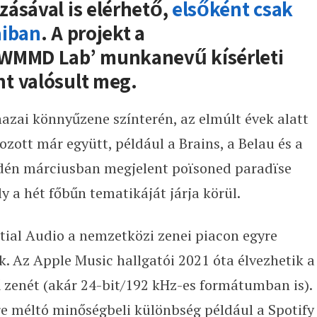
ásával is elérhető,
elsőként csak
aiban
. A projekt a
’WMMD Lab’ munkanevű kísérleti
t valósult meg.
hazai könnyűzene színterén, az elmúlt évek alatt
zott már együtt, például a Brains, a Belau és a
idén márciusban megjelent poïsoned paradïse
y a hét főbűn tematikáját járja körül.
tial Audio a nemzetközi zenei piacon egyre
. Az Apple Music hallgatói 2021 óta élvezhetik a
zenét (akár 24-bit/192 kHz-es formátumban is).
e méltó minőségbeli különbség például a Spotify