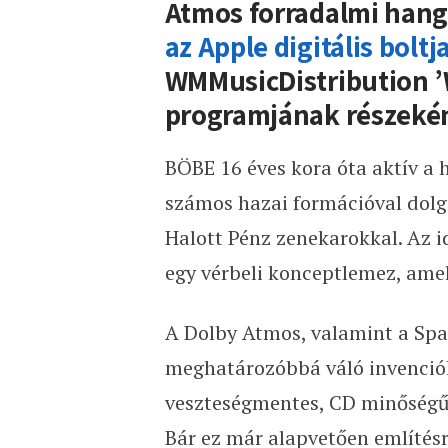
Atmos forradalmi hangz
az Apple digitális boltj
WMMusicDistribution 
programjának részekén
BÖBE 16 éves kora óta aktív a 
számos hazai formációval dolgo
Halott Pénz zenekarokkal. Az 
egy vérbeli konceptlemez, amel
A Dolby Atmos, valamint a Spa
meghatározóbbá váló invenciók
veszteségmentes, CD minőségű 
Bár ez már alapvetően említésr