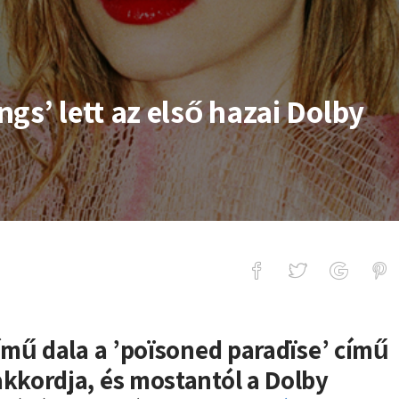
gs’ lett az első hazai Dolby
t az első hazai Dolby Atmos dal
mű dala a ’poïsoned paradïse’ című
kordja, és mostantól a Dolby