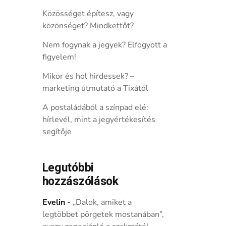
Közösséget építesz, vagy
közönséget? Mindkettőt?
Nem fogynak a jegyek? Elfogyott a
figyelem!
Mikor és hol hirdessek? –
marketing útmutató a Tixától
A postaládából a színpad elé:
hírlevél, mint a jegyértékesítés
segítője
Legutóbbi
hozzászólások
Evelin
-
„Dalok, amiket a
legtöbbet pörgetek mostanában”,