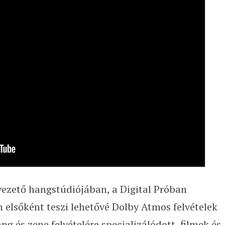
vezető hangstúdiójában, a Digital Próban
elsőként teszi lehetővé Dolby Atmos felvételek
ang és zene felvételére specializálódott, filmek és