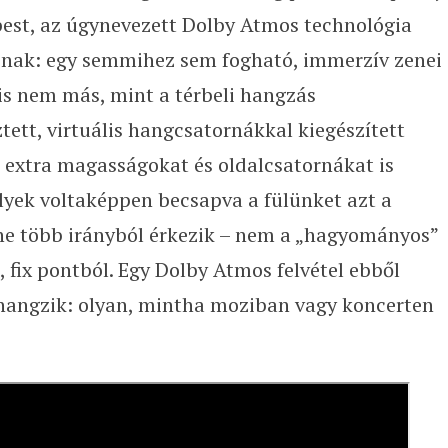
est, az úgynevezett Dolby Atmos technológia
tónak: egy semmihez sem fogható, immerzív zenei
s nem más, mint a térbeli hangzás
tett, virtuális hangcsatornákkal kiegészített
 extra magasságokat és oldalcsatornákat is
lyek voltaképpen becsapva a fülünket azt a
ene több irányból érkezik – nem a „hagyományos”
 fix pontból. Egy Dolby Atmos felvétel ebből
 hangzik: olyan, mintha moziban vagy koncerten