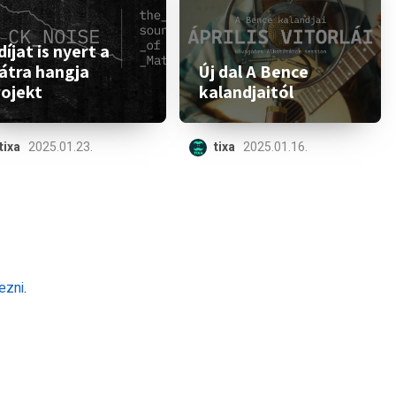
díjat is nyert a
átra hangja
Új dal A Bence
rojekt
kalandjaitól
tixa
2025.01.23.
tixa
2025.01.16.
ezni
.