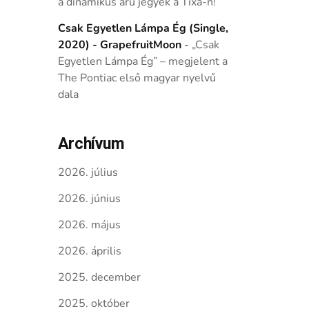
a dinamikus árú jegyek a Tixa-n!
Csak Egyetlen Lámpa Ég (Single,
2020) - GrapefruitMoon
-
„Csak
Egyetlen Lámpa Ég” – megjelent a
The Pontiac első magyar nyelvű
dala
Archívum
2026. július
2026. június
2026. május
2026. április
2025. december
2025. október