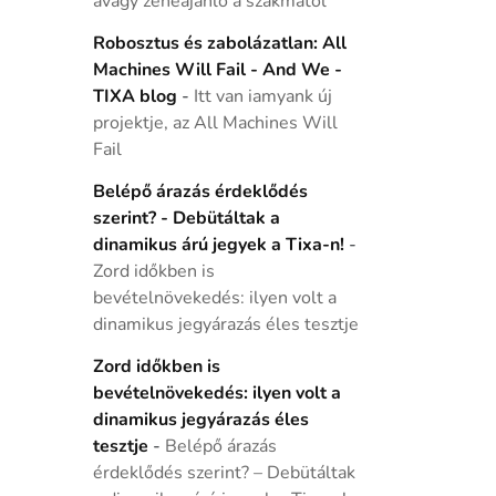
avagy zeneajánló a szakmától
Robosztus és zabolázatlan: All
Machines Will Fail - And We -
TIXA blog
-
Itt van iamyank új
projektje, az All Machines Will
Fail
Belépő árazás érdeklődés
szerint? - Debütáltak a
dinamikus árú jegyek a Tixa-n!
-
Zord időkben is
bevételnövekedés: ilyen volt a
dinamikus jegyárazás éles tesztje
Zord időkben is
bevételnövekedés: ilyen volt a
dinamikus jegyárazás éles
tesztje
-
Belépő árazás
érdeklődés szerint? – Debütáltak