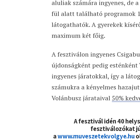
aluliak számára ingyenes, de 
fül alatt található programok 
látogathatók. A gyerekek kísér
maximum két főig.
A fesztiválon ingyenes Csigabu
újdonságként pedig esténként V
ingyenes járatokkal, így a láto
számukra a kényelmes hazajutá
Volánbusz járataival
50% kedv
A fesztivál idén 40 hely
fesztiválozókat jú
a
www.muveszetekvolgye.hu
o