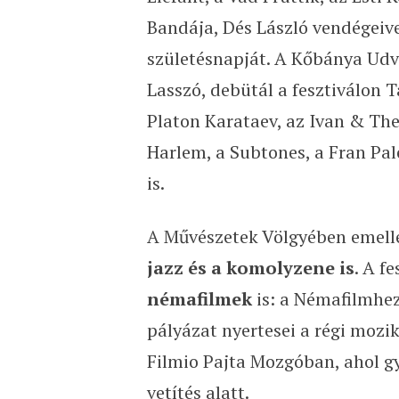
Bandája, Dés László vendégeivel
születésnapját. A Kőbánya Udv
Lasszó, debütál a fesztiválon Tá
Platon Karataev, az Ivan & The
Harlem, a Subtones, a Fran Pal
is.
A Művészetek Völgyében emell
jazz és a komolyzene is
. A f
némafilmek
is: a Némafilmhez
pályázat nyertesei a régi mozi
Filmio Pajta Mozgóban, ahol g
vetítés alatt.