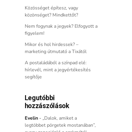
Közösséget építesz, vagy
közönséget? Mindkettőt?
Nem fogynak a jegyek? Elfogyott a
figyelem!
Mikor és hol hirdessek? –
marketing útmutató a Tixától
A postaládából a színpad elé:
hírlevél, mint a jegyértékesítés
segítője
Legutóbbi
hozzászólások
Evelin
-
„Dalok, amiket a
legtöbbet pörgetek mostanában”,