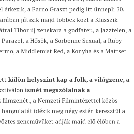
 érkezik, a Parno Graszt pedig itt ünnepli 30.
arában játszik majd többek közt a Klasszik
trai Tibor új zenekara a godfater., a Jazztelen, a
 Parazol, a Hősök, a Sorbonne Sexual, a Ruby
ermo, a Middlemist Red, a Konyha és a Mattset
ett
külön helyszínt kap a folk, a világzene, a
esztiválon
ismét megszólalnak a
 filmzenét!, a Nemzeti Filmintézettel közös
k hangulatát idézik meg négy estén keresztül a
yőztes zeneművüket adják majd elő élőben a