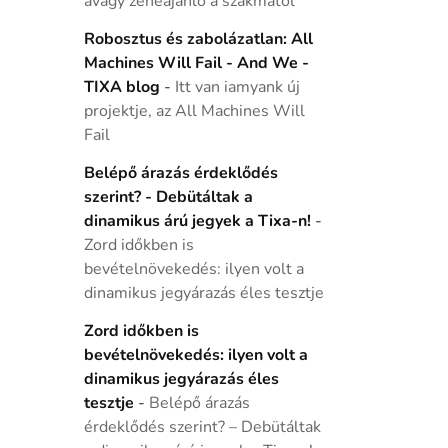
avagy zeneajánló a szakmától
Robosztus és zabolázatlan: All
Machines Will Fail - And We -
TIXA blog
-
Itt van iamyank új
projektje, az All Machines Will
Fail
Belépő árazás érdeklődés
szerint? - Debütáltak a
dinamikus árú jegyek a Tixa-n!
-
Zord időkben is
bevételnövekedés: ilyen volt a
dinamikus jegyárazás éles tesztje
Zord időkben is
bevételnövekedés: ilyen volt a
dinamikus jegyárazás éles
tesztje
-
Belépő árazás
érdeklődés szerint? – Debütáltak