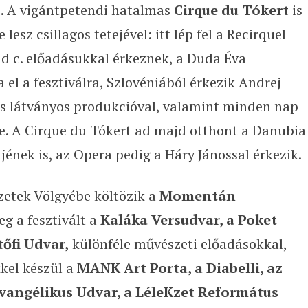
s. A vigántpetendi hatalmas
Cirque du Tókert
is
lesz csillagos tetejével: itt lép fel a Recirquel
nd c. előadásukkal érkeznek, a Duda Éva
el a fesztiválra, Szlovéniából érkezik Andrej
is látványos produkcióval, valamint minden nap
e. A Cirque du Tókert ad majd otthont a Danubia
ének is, az Opera pedig a Háry Jánossal érkezik.
zetek Völgyébe költözik a
Momentán
g a fesztivált a
Kaláka Versudvar, a Poket
őfi Udvar,
különféle művészeti előadásokkal,
kel készül a
MANK Art Porta, a Diabelli, az
vangélikus Udvar, a LéleKzet Református