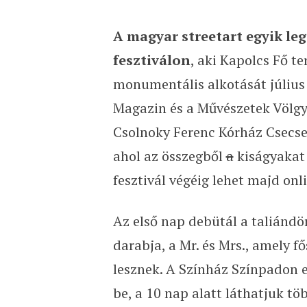
A magyar streetart egyik leg
fesztiválon
, aki Kapolcs Fő te
monumentális alkotását július 
Magazin és a Művészetek Völgy
Csolnoky Ferenc Kórház Csecs
ahol az összegből
a
kiságyakat 
fesztivál végéig lehet majd onlin
Az első nap debütál a taliándö
darabja, a Mr. és Mrs., amely fő
lesznek. A Színház Színpadon 
be, a 10 nap alatt láthatjuk tö