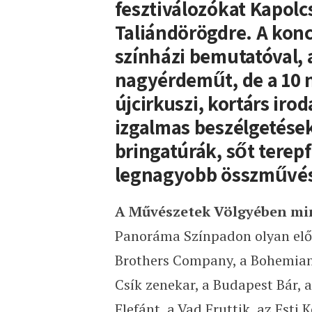
fesztiválozókat Kapolc
Taliándörögdre. A konc
színházi bemutatóval, a
nagyérdeműt, de a 10 n
újcirkuszi, kortárs ir
izgalmas beszélgetések
bringatúrák, sőt terepf
legnagyobb összművész
A Művészetek Völgyében min
Panoráma Színpadon olyan előa
Brothers Company, a Bohemian 
Csík zenekar, a Budapest Bár, 
Elefánt, a Vad Fruttik, az Esti 