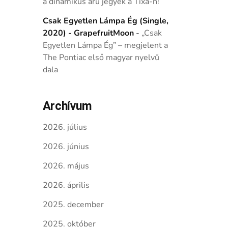
a dinamikus árú jegyek a Tixa-n!
Csak Egyetlen Lámpa Ég (Single,
2020) - GrapefruitMoon
-
„Csak
Egyetlen Lámpa Ég” – megjelent a
The Pontiac első magyar nyelvű
dala
Archívum
2026. július
2026. június
2026. május
2026. április
2025. december
2025. október