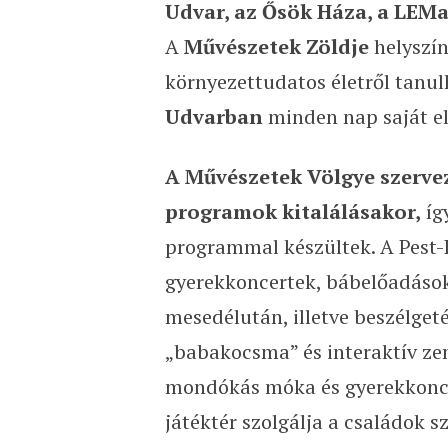
Udvar, az Ősök Háza, a LEM
A
Művészetek Zöldje
helyszín
környezettudatos életről tanul
Udvarban
minden nap saját el
A Művészetek Völgye szervez
programok kitalálásakor,
íg
programmal készültek. A Pest-
gyerekkoncertek, bábelőadások
mesedélután, illetve beszélget
„babakocsma” és interaktív ze
mondókás móka és gyerekkonc
játéktér szolgálja a családok s