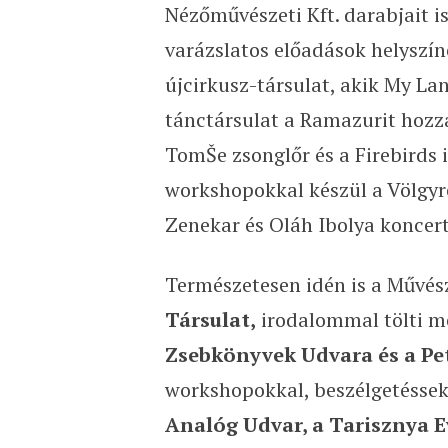
Nézőművészeti Kft. darabjait i
varázslatos előadások helyszíne 
újcirkusz-társulat, akik My La
tánctársulat a Ramazurit hozza 
TomŠe zsonglőr és a Firebirds 
workshopokkal készül a Völgyr
Zenekar és Oláh Ibolya koncertj
Természetesen idén is a Művés
Társulat,
irodalommal tölti me
Zsebkönyvek Udvara és a Pet
workshopokkal, beszélgetéssek
Analóg Udvar, a Tarisznya E