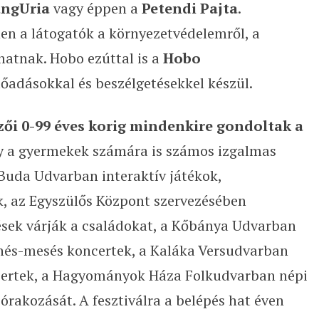
angUria
vagy éppen a
Petendi Pajta
.
en a látogatók a környezetvédelemről, a
hatnak. Hobo ezúttal is a
Hobo
őadásokkal és beszélgetésekkel készül.
ői 0-99 éves korig mindenkire gondoltak a
y a gyermekek számára is számos izgalmas
Buda Udvarban interaktív játékok,
, az Egyszülős Központ szervezésében
ések várják a családokat, a Kőbánya Udvarban
nés-mesés koncertek, a Kaláka Versudvarban
ertek, a Hagyományok Háza Folkudvarban népi
zórakozását. A fesztiválra a belépés hat éven