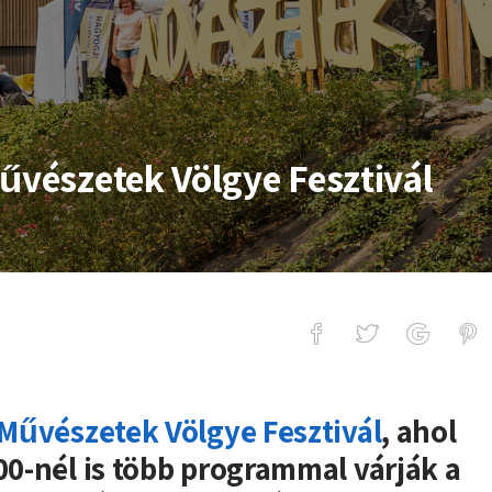
űvészetek Völgye Fesztivál
ek Völgye Fesztivál
Művészetek Völgye Fesztivál
, ahol
000-nél is több programmal várják a