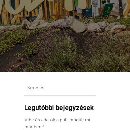
Keresés:
Legutóbbi bejegyzések
Vibe és adatok a pult mögül: mi
már bent!