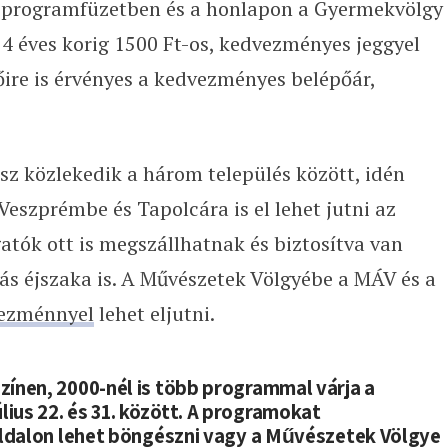
a programfüzetben és a honlapon a Gyermekvölgy
14 éves korig 1500 Ft-os, kedvezményes jeggyel
őire is érvényes a kedvezményes belépőár,
sz közlekedik a három település között, idén
eszprémbe és Tapolcára is el lehet jutni az
gatók ott is megszállhatnak és biztosítva van
s éjszaka is. A Művészetek Völgyébe a MÁV és a
ezménnyel
lehet eljutni.
színen, 2000-nél is több programmal várja a
lius 22. és 31. között. A programokat
ldalon lehet böngészni vagy a Művészetek Völgye