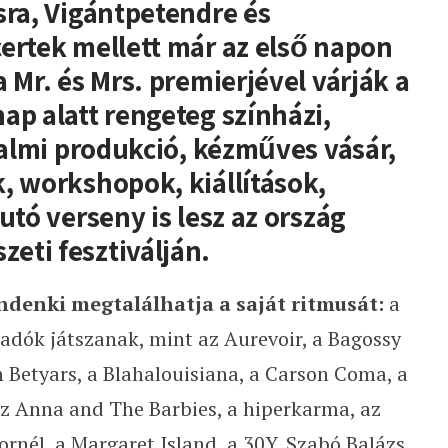
sra, Vigántpetendre és
ertek mellett már az első napon
 Mr. és Mrs. premierjével várják a
ap alatt rengeteg színházi,
odalmi produkció, kézműves vásár,
, workshopok, kiállítások,
utó verseny is lesz az ország
eti fesztiválján.
denki megtalálhatja a saját ritmusát:
a
dók játszanak, mint az Aurevoir, a Bagossy
Betyars, a Blahalouisiana, a Carson Coma, a
az Anna and The Barbies, a hiperkarma, az
Kornél, a Margaret Island, a 30Y, Szabó Balázs