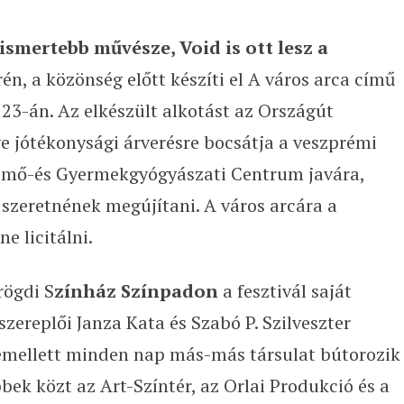
ismertebb művésze, Void is ott lesz a
rén, a közönség előtt készíti el A város arca című
23-án. Az elkészült alkotást az Országút
e jótékonysági árverésre bocsátja a veszprémi
emő-és Gyermekgyógyászati Centrum javára,
szeretnének megújítani. A város arcára a
e licitálni.
rögdi S
zínház Színpadon
a fesztivál saját
szereplői Janza Kata és Szabó P. Szilveszter
emellett minden nap más-más társulat bútorozik
bbek közt az Art-Színtér, az Orlai Produkció és a