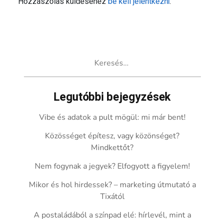
Hozzászólás küldéséhez
be kell jelentkezni
.
Keresés:
Legutóbbi bejegyzések
Vibe és adatok a pult mögül: mi már bent!
Közösséget építesz, vagy közönséget?
Mindkettőt?
Nem fogynak a jegyek? Elfogyott a figyelem!
Mikor és hol hirdessek? – marketing útmutató a
Tixától
A postaládából a színpad elé: hírlevél, mint a