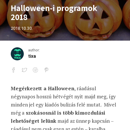
Halloween-i programok
2018
2018.10.30.
author:
tixa
Megérkezett a Halloween
, ráadásul
Halloween-i programok 2018
négynapos hosszú hétvégét nyit majd meg, így
minden jel egy kiadós bulizás felé mutat. Mivel
még a
szokásosnál is több kimozdulási
lehetőséget lelünk
majd az ünnep kapcsán –
ráadásul nem csak ezen az estén – kazalba