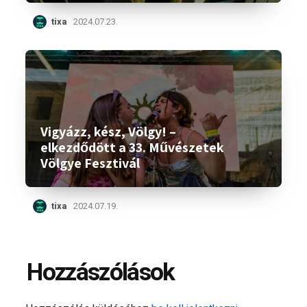
tixa
2024.07.23.
Vigyázz, kész, Völgy! –
elkezdődött a 33. Művészetek
Völgye Fesztivál
tixa
2024.07.19.
Hozzászólások