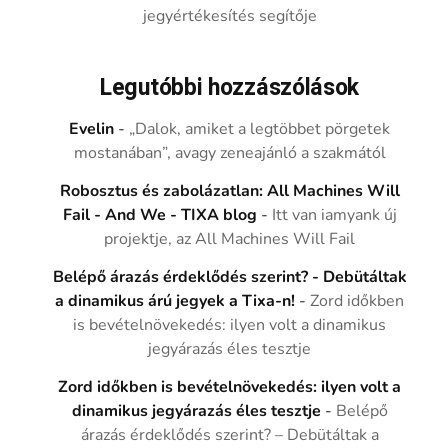
jegyértékesítés segítője
Legutóbbi hozzászólások
Evelin
-
„Dalok, amiket a legtöbbet pörgetek
mostanában”, avagy zeneajánló a szakmától
Robosztus és zabolázatlan: All Machines Will
Fail - And We - TIXA blog
-
Itt van iamyank új
projektje, az All Machines Will Fail
Belépő árazás érdeklődés szerint? - Debütáltak
a dinamikus árú jegyek a Tixa-n!
-
Zord időkben
is bevételnövekedés: ilyen volt a dinamikus
jegyárazás éles tesztje
Zord időkben is bevételnövekedés: ilyen volt a
dinamikus jegyárazás éles tesztje
-
Belépő
árazás érdeklődés szerint? – Debütáltak a