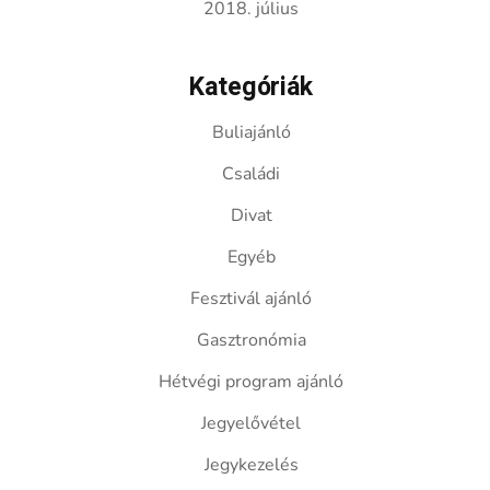
2018. július
Kategóriák
Buliajánló
Családi
Divat
Egyéb
Fesztivál ajánló
Gasztronómia
Hétvégi program ajánló
Jegyelővétel
Jegykezelés