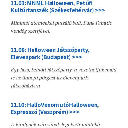
11.03: MNML Halloween, Petőfi
Kultúrtanszék (Székesfehérvár) >>>
Minimál ütemekkel pulzáló buli, Punk Fanatic
vendég szettjével.
11.08: Halloween Játszóparty,
Elevenpark (Budapest) >>>
Egy laza, felnőtt játszóparty-n vezethetjük majd
le az ünnepi pörgést az Elevenpark
Játszóházban
11.10: HalloVenom utóHalloween,
Expresszó (Veszprém) >>>
A királynék városának legelvetemültebb