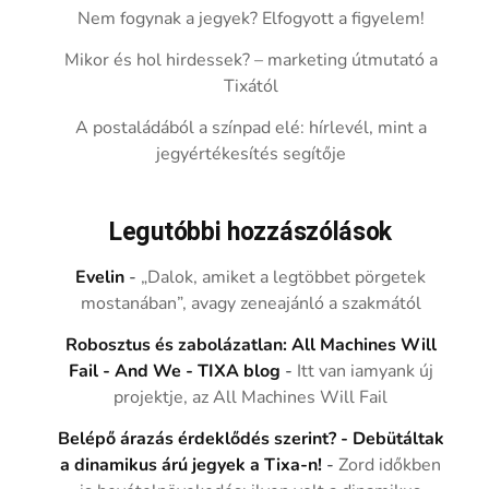
Nem fogynak a jegyek? Elfogyott a figyelem!
Mikor és hol hirdessek? – marketing útmutató a
Tixától
A postaládából a színpad elé: hírlevél, mint a
jegyértékesítés segítője
Legutóbbi hozzászólások
Evelin
-
„Dalok, amiket a legtöbbet pörgetek
mostanában”, avagy zeneajánló a szakmától
Robosztus és zabolázatlan: All Machines Will
Fail - And We - TIXA blog
-
Itt van iamyank új
projektje, az All Machines Will Fail
Belépő árazás érdeklődés szerint? - Debütáltak
a dinamikus árú jegyek a Tixa-n!
-
Zord időkben