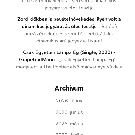
is bevételnövekedés: ilyen volt a dinamikus
jegyárazás éles tesztje
Zord időkben is bevételnövekedés: ilyen volt a
dinamikus jegyárazás éles tesztje
-
Belépő
árazás érdeklődés szerint? – Debütáltak a
dinamikus árú jegyek a Tixa-n!
Csak Egyetlen Lámpa Ég (Single, 2020) -
GrapefruitMoon
-
„Csak Egyetlen Lámpa Ég” –
megjelent a The Pontiac első magyar nyelvű dala
Archívum
2026. július
2026. június
2026. május