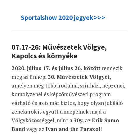
Sportalshow 2020 jegyek >>>
07.17-26: Művészetek Völgye,
Kapolcs és környéke
2020. július 17. és július 26. között
rendezik
meg az ünnepi
30. Művészetek Völgyét
,
amelyen még több irodalmi, színházi, népzenei,
komolyzenei és képzőművészeti program
várható és az is már biztos, hogy olyan jubiláló
zenekarok is együtt ünnepelnek majd a
Völgyközösséggel, mint a
30y,
az
Erik Sumo
Band
vagy az
Ivan and the Parazo
l!