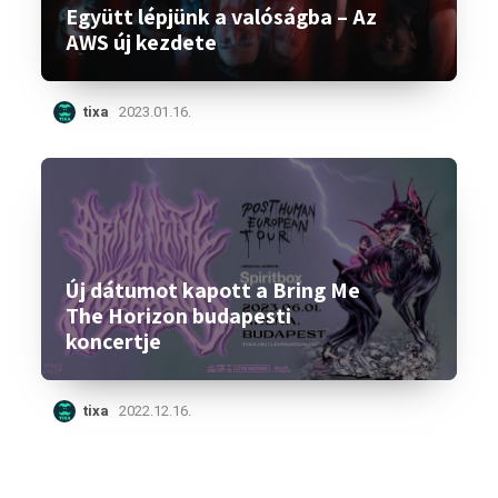
Együtt lépjünk a valóságba – Az
AWS új kezdete
tixa
2023.01.16.
Új dátumot kapott a Bring Me
The Horizon budapesti
koncertje
tixa
2022.12.16.