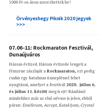
5000 Ft-os áron szerezhettek be!
Örvényeshegy Piknik 2020 jegyek
>>>
07.06-11: Rockmaraton Fesztivál,
Dunaújváros
Három évtized. Három évtizede lengeti a
fémzene zászlaját a
Rockmaraton,
ezt pedig
csakis egy hatalmas ünnepléssel lehet
nyugtázni, amelyet a fesztivál
2020. július 6.
és július 11. között
meg is ejt! Ráadásul
mindehhez már az első névsor is jelen, ebből
páran:
Ensiferum, Accept, Kataklysm, Crystal