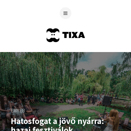
EGYÉB
Hatosfogat a jövő nyárra:
hazai fesztiválok,