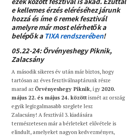
ezek között fesztivál is akad. Ezúttal
e kellemes érzés eléréséhez járunk
hozzá és íme 6 remek fesztivál
amelyre már most elérhetők a
belépők a
TIXA rendszerében
!
05.22-24: Örvényeshegy Piknik,
Zalacsány
A második sikeres év után már biztos, hogy
tartósan az éves fesztiválnaptárunk része
marad az
Örvényeshegy Piknik
, így
2020.
május 22. és május 24. között
ismét az ország
egyik legizgalmasabb szeglete lesz
Zalacsány! A fesztivál 3. kiadására
természetesen már a bérleteket elővétele is
elindult, amelyeket nagyon kedvezményes,