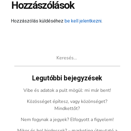
Hozzászólások
Hozzászólás küldéséhez
be kell jelentkezni
.
Keresés:
Legutóbbi bejegyzések
Vibe és adatok a pult mögül: mi már bent!
Közösséget építesz, vagy közönséget?
Mindkettőt?
Nem fogynak a jegyek? Elfogyott a figyelem!
Mikor és hol hirdessek? – marketing útmutató a