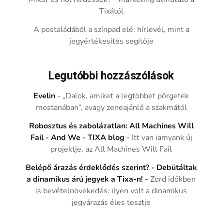
Tixától
A postaládából a színpad elé: hírlevél, mint a
jegyértékesítés segítője
Legutóbbi hozzászólások
Evelin
-
„Dalok, amiket a legtöbbet pörgetek
mostanában”, avagy zeneajánló a szakmától
Robosztus és zabolázatlan: All Machines Will
Fail - And We - TIXA blog
-
Itt van iamyank új
projektje, az All Machines Will Fail
Belépő árazás érdeklődés szerint? - Debütáltak
a dinamikus árú jegyek a Tixa-n!
-
Zord időkben
is bevételnövekedés: ilyen volt a dinamikus
jegyárazás éles tesztje