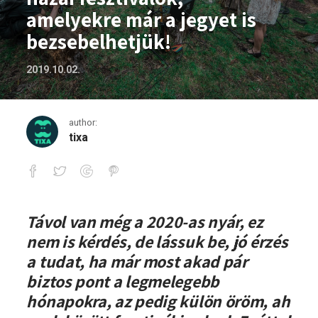
amelyekre már a jegyet is
bezsebelhetjük!
2019.10.02.
author:
tixa
Hatosfogat a jövő nyárra: hazai fesztiv
Távol van még a 2020-as nyár, ez
nem is kérdés, de lássuk be, jó érzés
a tudat, ha már most akad pár
biztos pont a legmelegebb
hónapokra, az pedig külön öröm, ah