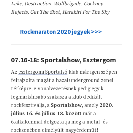
Lake, Destruction, Wolfbrigade, Cockney
Rejects, Get The Shot, Harakiri For The Sky
Rockmaraton 2020 jegyek >>>
07.16-18: Sportalshow, Esztergom
Az
esz
tergomi Sportalsó
klub már igen szépen
felrajzolta magát a hazai underground zenei
térképre, e vonalvezetésnek pedig egyik
legmarkánsabb szakasza a klub dedikált
rockfesztiválja, a
Sportalshow
, amely
2020.
július 16. és július 18. között
már a
6.alkalommal dolgoztatja meg a metal- és
rockzenében elmélyült nagyérdeműt!