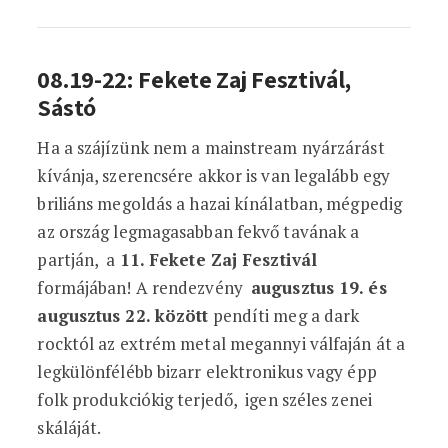
08.19-22: Fekete Zaj Fesztivál,
Sástó
Ha a szájízünk nem a mainstream nyárzárást
kívánja, szerencsére akkor is van legalább egy
briliáns megoldás a hazai kínálatban, mégpedig
az ország legmagasabban fekvő tavának a
partján, a
11. Fekete Zaj Fesztivál
formájában! A rendezvény
augusztus 19. és
augusztus 22. között
pendíti meg a dark
rocktól az extrém metal megannyi válfaján át a
legkülönfélébb bizarr elektronikus vagy épp
folk produkciókig terjedő, igen széles zenei
skáláját.