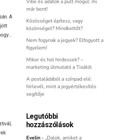
Vibe és adatok a pult mögül: mi
már bent!
sán. A
Közösséget építesz, vagy
jött
közönséget? Mindkettőt?
ogy...
Nem fogynak a jegyek? Elfogyott a
figyelem!
Mikor és hol hirdessek? –
marketing útmutató a Tixától
A postaládából a színpad elé:
hírlevél, mint a jegyértékesítés
segítője
Legutóbbi
hozzászólások
tivál,
vek
Evelin
-
„Dalok, amiket a