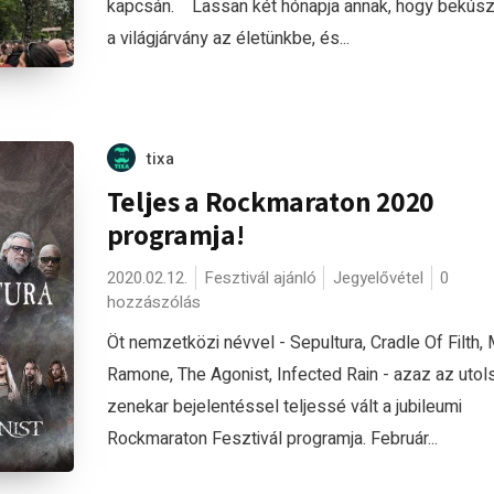
kapcsán. Lassan két hónapja annak, hogy bekúsz
a világjárvány az életünkbe, és...
tixa
Teljes a Rockmaraton 2020
programja!
2020.02.12.
Fesztivál ajánló
Jegyelővétel
0
hozzászólás
Öt nemzetközi névvel - Sepultura, Cradle Of Filth,
Ramone, The Agonist, Infected Rain - azaz az utols
zenekar bejelentéssel teljessé vált a jubileumi
Rockmaraton Fesztivál programja. Február...