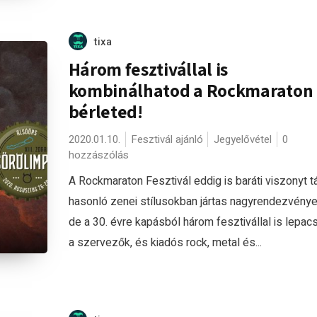
tixa
Három fesztivállal is
kombinálhatod a Rockmaraton
bérleted!
2020.01.10.
Fesztivál ajánló
Jegyelővétel
0
hozzászólás
A Rockmaraton Fesztivál eddig is baráti viszonyt tá
hasonló zenei stílusokban jártas nagyrendezvénye
de a 30. évre kapásból három fesztivállal is lepac
a szervezők, és kiadós rock, metal és...