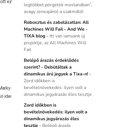
ott ez
legtöbbet pörgetek mostanában”,
avagy zeneajánló a szakmától
Robosztus és zabolázatlan: All
Machines Will Fail - And We -
TIXA blog
-
Itt van iamyank új
projektje, az All Machines Will
Fail
Belépő árazás érdeklődés
szerint? - Debütáltak a
dinamikus árú jegyek a Tixa-n!
-
Zord időkben is
bevételnövekedés: ilyen volt a
 Marky
dinamikus jegyárazás éles tesztje
ó idei
Zord időkben is
bevételnövekedés: ilyen volt a
dinamikus jegyárazás éles
tesztje
-
Belépő árazás