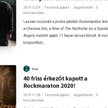
2019.12.04.
Fesztivál ajánló
Jegyelővétel
0
hozzászólás
Lassan összeáll a jövőre jubiláló Rockmaraton line
a Chelsea Grin, a Rise of The Northstar és a Suicida
Angels mellett újabb 11 hazai névvel bővült. A mo
központból,...
tixa
40 friss érkezőt kapott a
Rockmaraton 2020!
2019.11.28.
Fesztivál ajánló
Jegyelővétel
0
hozzászólás