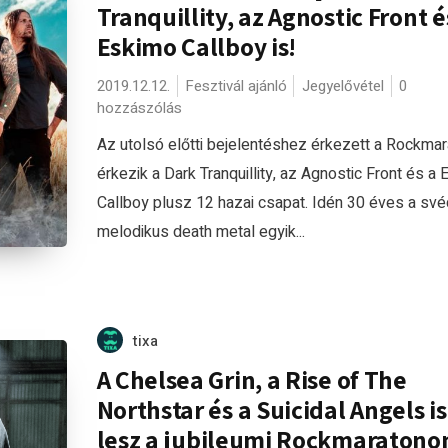
Tranquillity, az Agnostic Front é
Eskimo Callboy is!
2019.12.12.
Fesztivál ajánló
Jegyelővétel
0
hozzászólás
Az utolsó előtti bejelentéshez érkezett a Rockmar
érkezik a Dark Tranquillity, az Agnostic Front és a
Callboy plusz 12 hazai csapat. Idén 30 éves a své
melodikus death metal egyik...
tixa
A Chelsea Grin, a Rise of The
Northstar és a Suicidal Angels is
lesz a jubileumi Rockmaratono