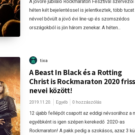
A jövőre jubiláló Rockmaraton Fesztivál szervezői 
héten két bejelentéssel is jelentkeztek, több tucat
névvel bővült a jövő évi line-up és szomszédos
országokból is jön három zenekar. A héten...
tixa
A Beast In Black és a Rotting
Christ is Rockmaraton 2020 fris
nevei között!
2019.11.20.
Egyéb
0 hozzászólás
12 újabb fellépőt csapott az eddigi névsorához a 
egyébként is igen szépen kerekedő 2020-as
Rockmaraton! A pakk pedig a szokásos, azaz 3 kül