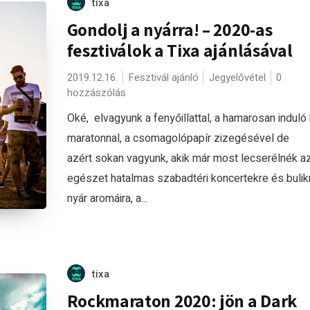
tixa
Gondolj a nyárra! – 2020-as
fesztiválok a Tixa ajánlásával
2019.12.16.
Fesztivál ajánló
Jegyelővétel
0
hozzászólás
Oké, elvagyunk a fenyőillattal, a hamarosan induló 
maratonnal, a csomagolópapír zizegésével de
azért sokan vagyunk, akik már most lecserélnék a
egészet hatalmas szabadtéri koncertekre és bulikr
nyár aromáira, a...
tixa
Rockmaraton 2020: jön a Dark