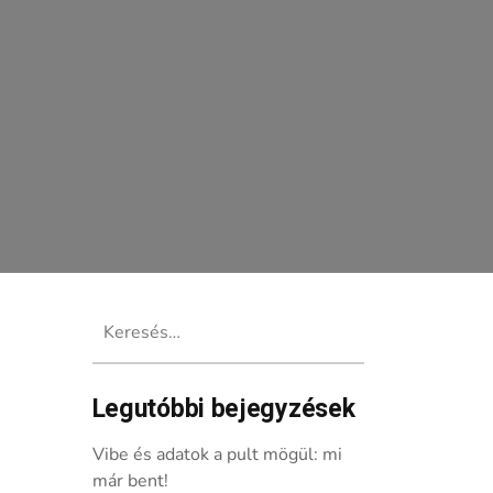
Keresés:
Legutóbbi bejegyzések
Vibe és adatok a pult mögül: mi
már bent!