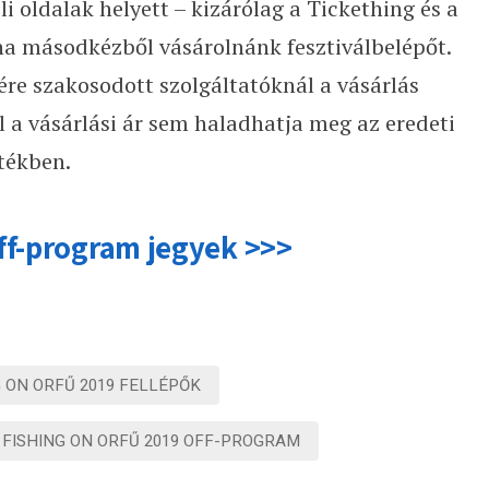
i oldalak helyett – kizárólag a Tickething és a
ha másodkézből vásárolnánk fesztiválbelépőt.
ére szakosodott szolgáltatóknál a vásárlás
l a vásárlási ár sem haladhatja meg az eredeti
tékben.
ff-program jegyek >>>
G ON ORFŰ 2019 FELLÉPŐK
FISHING ON ORFŰ 2019 OFF-PROGRAM
A Franz