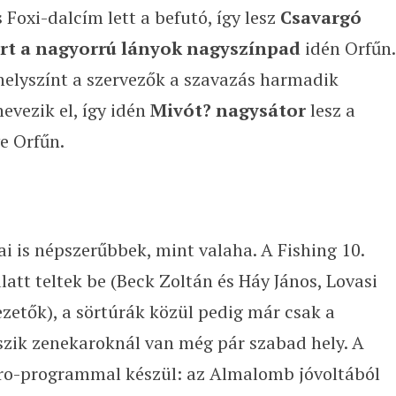
Foxi-dalcím lett a befutó, így lesz
Csavargó
ert a nagyorrú lányok nagyszínpad
idén Orfűn.
elyszínt a szervezők a szavazás harmadik
nevezik el, így idén
Mivót? nagysátor
lesz a
e Orfűn.
i is népszerűbbek, mint valaha. A Fishing 10.
latt teltek be (Beck Zoltán és Háy János, Lovasi
ezetők), a sörtúrák közül pedig már csak a
szik zenekaroknál van még pár szabad hely. A
tro-programmal készül: az Almalomb jóvoltából