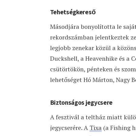
Tehetségkereső
Másodjára bonyolította le saját
rekordszámban jelentkeztek ze
legjobb zenekar közül a közönsé
Duckshell, a Heavenhike és a C
csütörtökön, pénteken és szo
lehetőséget Hó Márton, Nagy Be
Biztonságos jegycsere
A fesztivál a teltház miatt kül
jegycserére. A
Tixa
(a Fishing h