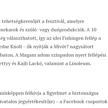
 tehetségkeresőjét a fesztivál, amelyre
nekarok és szóló- vagy duóprodukciók. A 10
g választhatott, így az idei Fishingen fellép a
edar Knoll – ők nyitják a Mivót? nagysátort
mbaton. A Magam adom színpadon nyert fellépési
ttyy és Kajli Lackó, valamint a Linoleum.
önösképpen felhívja a figyelmet a biztonságos
ivatalos jegyértékesítője) – a Facebook csoportok