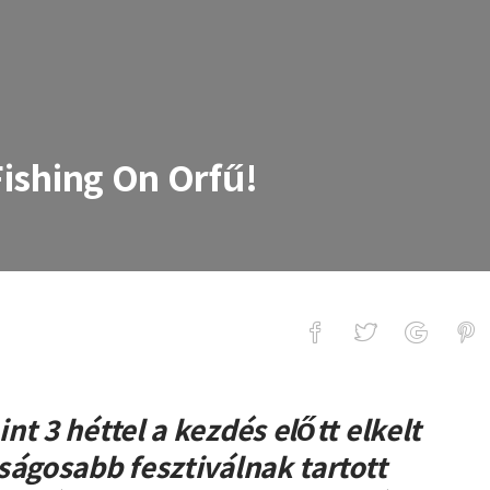
 Fishing On Orfű!
 On Orfű!
t 3 héttel a kezdés előtt elkelt
ságosabb fesztiválnak tartott