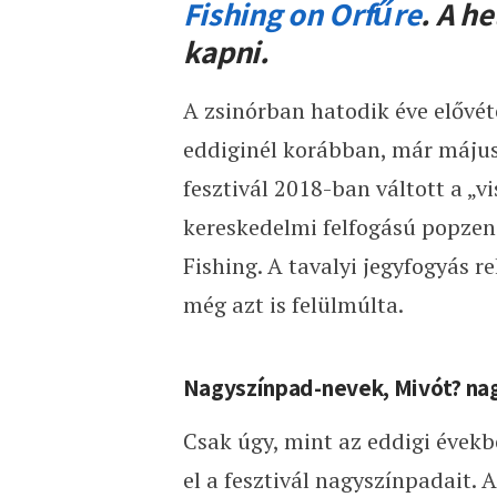
Fishing on Orfűre
. A h
kapni.
A zsinórban hatodik éve elővé
eddiginél korábban, már május 
fesztivál 2018-ban váltott a „v
kereskedelmi felfogású popzen
Fishing. A tavalyi jegyfogyás r
még azt is felülmúlta.
Nagyszínpad-nevek, Mivót? na
Csak úgy, mint az eddigi évekb
el a fesztivál nagyszínpadait. A