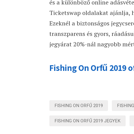
és a különböző online adásvétel
Ticketswap oldalakat ajánlja, 
Ezeknél a biztonságos jegycser
transzparens és gyors, ráadásu
jegyárat 20%-nál nagyobb mér
Fishing On Orfű 2019 o
FISHING ON ORFŰ 2019
FISHIN
FISHING ON ORFŰ 2019 JEGYEK