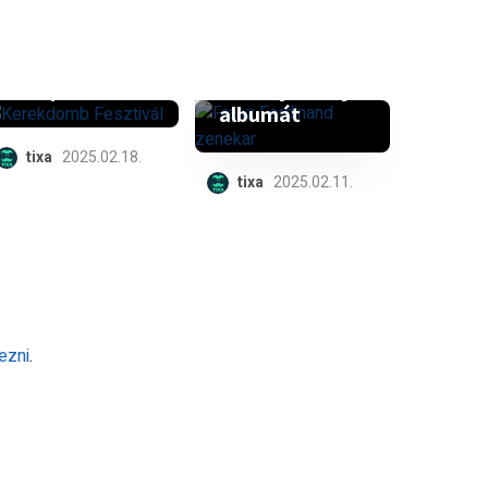
Ők a 10.
Ferdinand a
Kerekdomb
Művészetek
Fesztivál első
Völgyében
fellépői
mutatja be új
albumát
tixa
2025.02.18.
tixa
2025.02.11.
ezni
.