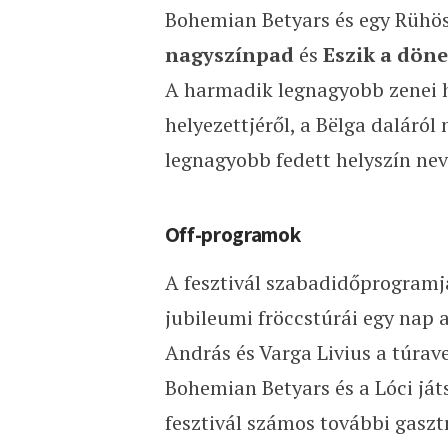
Bohemian Betyars és egy Rühös 
nagyszínpad
és
Eszik a dön
A harmadik legnagyobb zenei h
helyezettjéről, a Bëlga daláról 
legnagyobb fedett helyszín nev
Off-programok
A fesztivál szabadidőprogramja
jubileumi fröccstúrái egy nap a
András és Varga Livius a túrav
Bohemian Betyars és a Lóci ját
fesztivál számos további gasz