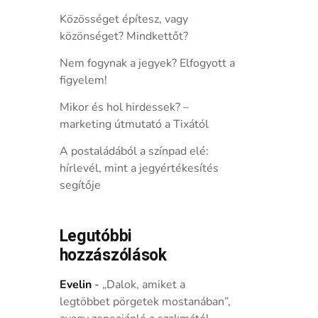
Közösséget építesz, vagy
közönséget? Mindkettőt?
Nem fogynak a jegyek? Elfogyott a
figyelem!
Mikor és hol hirdessek? –
marketing útmutató a Tixától
A postaládából a színpad elé:
hírlevél, mint a jegyértékesítés
segítője
Legutóbbi
hozzászólások
Evelin
-
„Dalok, amiket a
legtöbbet pörgetek mostanában”,