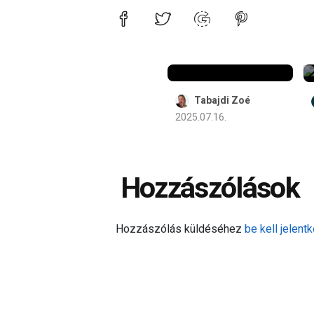
Felnőtté válik:
hamarosan
indul a 18.
Ördögkatlan!
Tabajdi Zoé
2025.07.16.
Hozzászólások
Hozzászólás küldéséhez
be kell jelentk