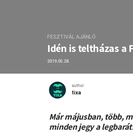
FESZTIVÁL AJÁNLÓ
Idén is teltházas a
2019.05.28.
author:
tixa
Idén is teltházas a Fishing
Már májusban, több, min
minden jegy a legbarát