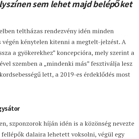
elyszínen sem lehet majd belépőket
telben teltházas rendezvény idén minden
végén kénytelen kitenni a megtelt-jelzést. A
issza a gyökerekhez” koncepcióra, mely szerint a
ével szemben a „mindenki más” fesztiválja lesz
ekordsebességű lett, a 2019-es érdeklődés most
gysátor
en, szponzorok híján idén is a közönség nevezte
 fellépők dalaira lehetett voksolni, végül egy