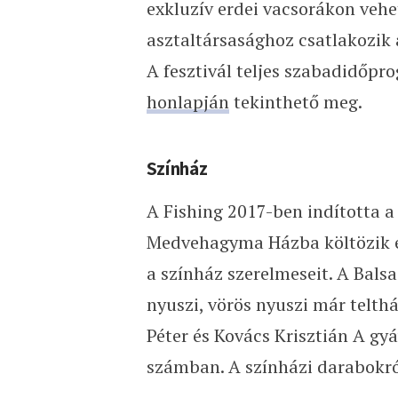
exkluzív erdei vacsorákon vehe
asztaltársasághoz csatlakozik a
A fesztivál teljes szabadidőp
honlapján
tekinthető meg.
Színház
A Fishing 2017-ben indította a
Medvehagyma Házba költözik é
a színház szerelmeseit. A Balsa
nyuszi, vörös nyuszi már telthá
Péter és Kovács Krisztián A gy
számban. A színházi darabokr