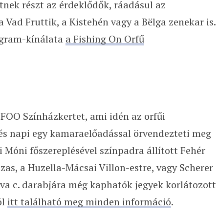
tnek részt az érdeklődők, ráadásul az
 Vad Fruttik, a Kistehén vagy a Bëlga zenekar is.
rogram-kínálata
a Fishing On Orfű
 FOO Színházkertet, ami idén az orfűi
s napi egy kamaraelőadással örvendezteti meg
i Móni főszereplésével színpadra állított Fehér
zas, a Huzella-Mácsai Villon-estre, vagy Scherer
áva c. darabjára még kaphatók jegyek korlátozott
ól
itt található meg minden információ
.