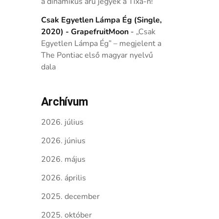
a dinamikus árú jegyek a Tixa-n!
Csak Egyetlen Lámpa Ég (Single,
2020) - GrapefruitMoon
-
„Csak
Egyetlen Lámpa Ég” – megjelent a
The Pontiac első magyar nyelvű
dala
Archívum
2026. július
2026. június
2026. május
2026. április
2025. december
2025. október