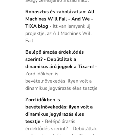
avagy zeneajánló a szakmától
Robosztus és zabolázatlan: All
Machines Will Fail - And We -
TIXA blog
-
Itt van iamyank új
projektje, az All Machines Will
Fail
Belépő árazás érdeklődés
szerint? - Debütáltak a
dinamikus árú jegyek a Tixa-n!
-
Zord időkben is
bevételnövekedés: ilyen volt a
dinamikus jegyárazás éles tesztje
Zord időkben is
bevételnövekedés: ilyen volt a
dinamikus jegyárazás éles
tesztje
-
Belépő árazás
érdeklődés szerint? – Debütáltak