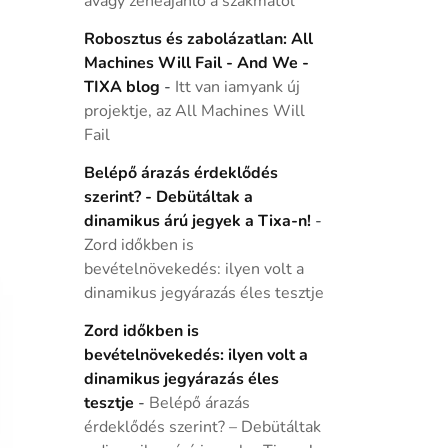
avagy zeneajánló a szakmától
Robosztus és zabolázatlan: All
Machines Will Fail - And We -
TIXA blog
-
Itt van iamyank új
projektje, az All Machines Will
Fail
Belépő árazás érdeklődés
szerint? - Debütáltak a
dinamikus árú jegyek a Tixa-n!
-
Zord időkben is
bevételnövekedés: ilyen volt a
dinamikus jegyárazás éles tesztje
Zord időkben is
bevételnövekedés: ilyen volt a
dinamikus jegyárazás éles
tesztje
-
Belépő árazás
érdeklődés szerint? – Debütáltak