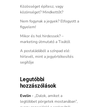
Közösséget építesz, vagy
közönséget? Mindkettőt?
Nem fogynak a jegyek? Elfogyott a
figyelem!
Mikor és hol hirdessek? –
marketing útmutató a Tixától
A postaládából a színpad elé:
hírlevél, mint a jegyértékesítés
segítője
Legutóbbi
hozzászólások
Evelin
-
„Dalok, amiket a
legtöbbet pörgetek mostanában”,