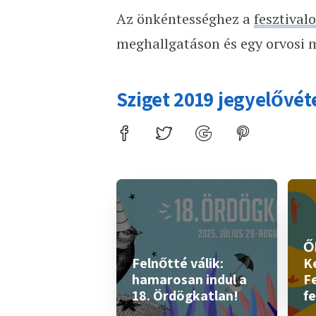
Az önkéntességhez a
fesztival
meghallgatáson és egy orvosi m
Sziget 2019 jegyelővét
Ők
Felnőtté válik:
K
hamarosan indul a
Fe
18. Ördögkatlan!
fe