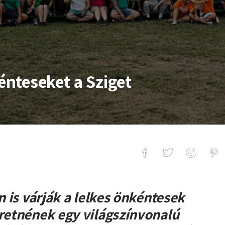
kénteseket a Sziget
et a Sziget
n is várják a lelkes önkéntesek
eretnének egy világszínvonalú