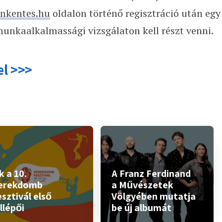
onkentes.hu
oldalon történő regisztráció után egy
unkaalkalmassági vizsgálaton kell részt venni.
el >>>
 a 10.
A Franz Ferdinand
erekdomb
a Művészetek
sztivál első
Völgyében mutatja
llépői
be új albumát