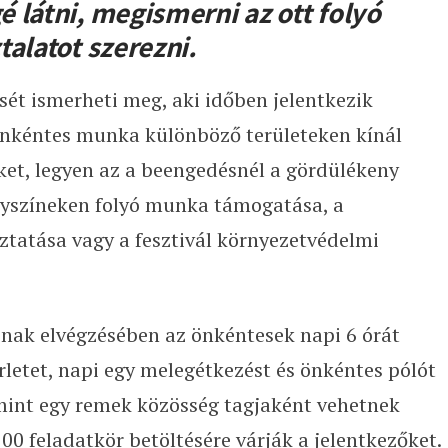
 látni, megismerni az ott folyó
talatot szerezni.
sét ismerheti meg, aki időben jelentkezik
 önkéntes munka különböző területeken kínál
ket, legyen az a beengedésnél a gördülékeny
lyszíneken folyó munka támogatása, a
tatása vagy a fesztivál környezetvédelmi
inak elvégzésében az önkéntesek napi 6 órát
rletet, napi egy melegétkezést és önkéntes pólót
amint egy remek közösség tagjaként vehetnek
100 feladatkör betöltésére várják a jelentkezőket.