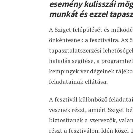
esemény kulisszái mögé
munkát és ezzel tapasz
A Sziget felépülését és működé
önkéntesnek a fesztiválra. Az
tapasztalatszerzési lehetősége
haladás segítése, a programhe
kempingek vendégeinek tájékoz
feladatainak ellátása.
A fesztivál különböző feladata
vesznek részt, amiért Sziget bé
biztosítanak a szervezők, val
részt a fesztiválon. Idén közel 