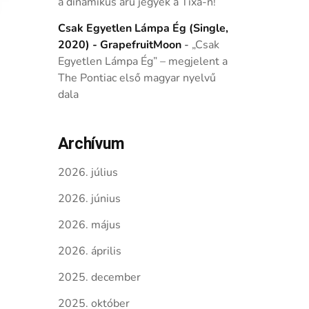
a dinamikus árú jegyek a Tixa-n!
Csak Egyetlen Lámpa Ég (Single,
2020) - GrapefruitMoon
-
„Csak
Egyetlen Lámpa Ég” – megjelent a
The Pontiac első magyar nyelvű
dala
Archívum
2026. július
2026. június
2026. május
2026. április
2025. december
2025. október