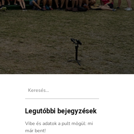
Keresés:
Legutóbbi bejegyzések
Vibe és adatok a pult mögül: mi
már bent!