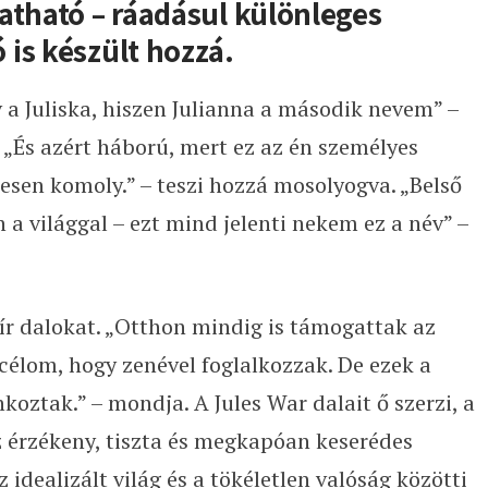
atható – ráadásul különleges
is készült hozzá.
a Juliska, hiszen Julianna a második nevem” –
 „És azért háború, mert ez az én személyes
sen komoly.” – teszi hozzá mosolyogva. „Belső
 a világgal – ezt mind jelenti nekem ez a név” –
 ír dalokat. „Otthon mindig is támogattak az
élom, hogy zenével foglalkozzak. De ezek a
oztak.” – mondja. A Jules War dalait ő szerzi, a
az érzékeny, tiszta és megkapóan keserédes
 idealizált világ és a tökéletlen valóság közötti