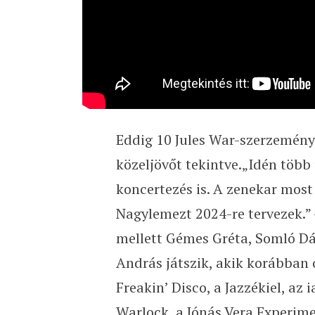
Eddig 10 Jules War-szerzemény k
közeljövőt tekintve.„Idén több 
koncertezés is. A zenekar most 
Nagylemezt 2024-re tervezek.” –
mellett Gémes Gréta, Somló Dán
András játszik, akik korábban 
Freakin’ Disco, a Jazzékiel, a
Warlock, a Jónás Vera Experime