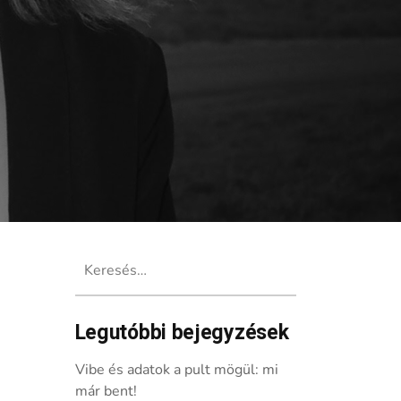
Keresés:
Legutóbbi bejegyzések
Vibe és adatok a pult mögül: mi
már bent!