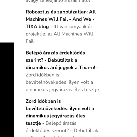
avagy zeneajánló a szakmától
Robosztus és zabolázatlan: All
Machines Will Fail - And We -
TIXA blog
-
Itt van iamyank új
projektje, az All Machines Will
Fail
Belépő árazás érdeklődés
szerint? - Debütáltak a
dinamikus árú jegyek a Tixa-n!
-
Zord időkben is
bevételnövekedés: ilyen volt a
dinamikus jegyárazás éles tesztje
Zord időkben is
bevételnövekedés: ilyen volt a
dinamikus jegyárazás éles
tesztje
-
Belépő árazás
érdeklődés szerint? – Debütáltak