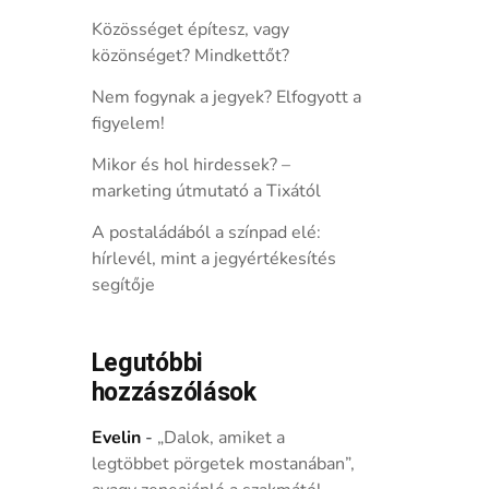
Közösséget építesz, vagy
közönséget? Mindkettőt?
Nem fogynak a jegyek? Elfogyott a
figyelem!
Mikor és hol hirdessek? –
marketing útmutató a Tixától
A postaládából a színpad elé:
hírlevél, mint a jegyértékesítés
segítője
Legutóbbi
hozzászólások
Evelin
-
„Dalok, amiket a
legtöbbet pörgetek mostanában”,