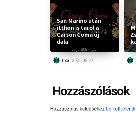
San Marino után
itthon is tarol a
M
Carson Coma új
Z
dala
ka
tixa
2025.02.27.
Hozzászólások
Hozzászólás küldéséhez
be kell jelentk