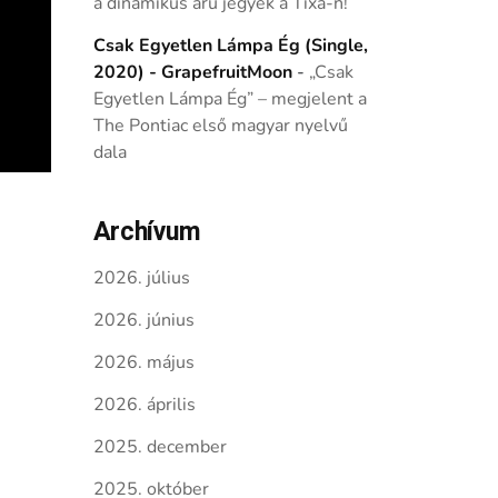
a dinamikus árú jegyek a Tixa-n!
Csak Egyetlen Lámpa Ég (Single,
2020) - GrapefruitMoon
-
„Csak
Egyetlen Lámpa Ég” – megjelent a
The Pontiac első magyar nyelvű
dala
Archívum
2026. július
2026. június
2026. május
2026. április
2025. december
2025. október