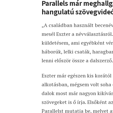
Parallels már meghallg
hangulatú szövegvideó 
„A családban használt becenév 
mesél Eszter a névválasztásról.
küldetésem, ami egyébként vére
háborúk, lelki csaták, haragban
lenni először össze a dalszerző.
Eszter már egészen kis korától
alkotásban, mégsem volt soha c
dalok most már nagyon kikívánk
szövegeket is ő írja. Elsőként 
Parallelst mutatja be, melyet az