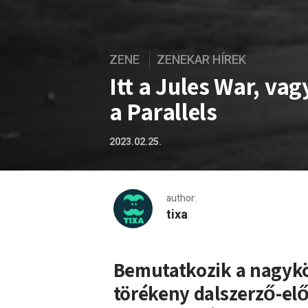
ZENE
ZENEKAR HÍREK
Itt a Jules War, vag
a Parallels
2023.02.25.
author:
tixa
Itt a Jules War, vagyis Lova
Bemutatkozik a nagyköz
törékeny dalszerző-elő