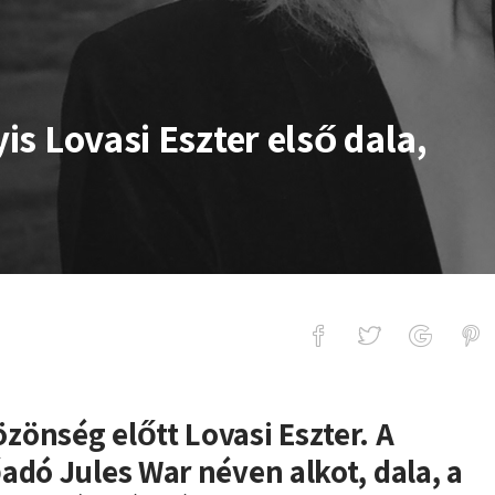
yis Lovasi Eszter első dala,
si Eszter első dala, a Parallels
önség előtt Lovasi Eszter. A
adó Jules War néven alkot, dala, a