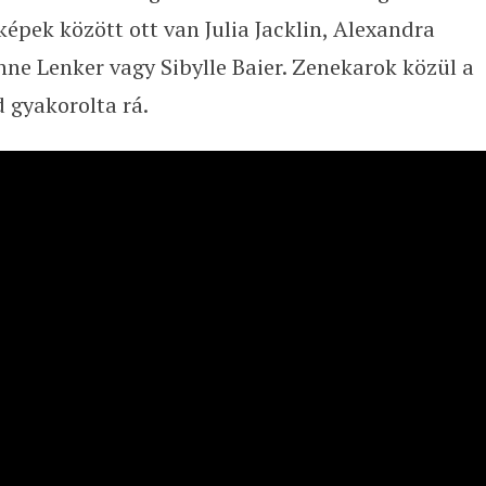
képek között ott van Julia Jacklin, Alexandra
nne Lenker vagy Sibylle Baier. Zenekarok közül a
 gyakorolta rá.