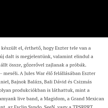
észült el, érthető, hogy Eszter tele van a
új dalt is megjelentünk, valamint elindul a
állt össze, gőzerővel zajlanak a próbák.
 meséli. A Jules War élő felállásában Eszter
iel, Bajnok Balázs, Bali Dávid és Csizmás
olyan produkciókban is láthattuk, mint a
z iamyank live band, a Magidom, a Grand Mexican
nt, az Esclin Syndo, SeeN, vagy a TPSRPRT.