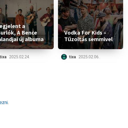
egjelent a
surlók, A Bence
Vodka For Kids –
landjai új albuma
Tűzoltás semmivel
tixa
2025.02.24.
tixa
2025.02.06.
ezni
.