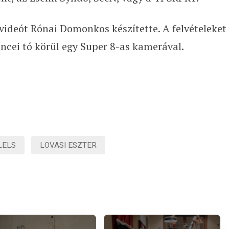
gvideót Rónai Domonkos készítette. A felvételeket
encei tó körül egy Super 8-as kamerával.
LELS
LOVASI ESZTER