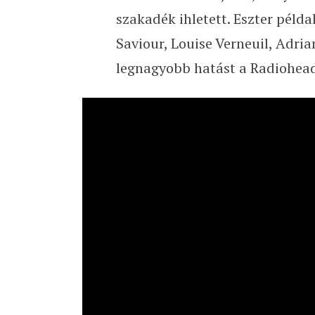
szakadék ihletett. Eszter példa
Saviour, Louise Verneuil, Adria
legnagyobb hatást a Radiohead