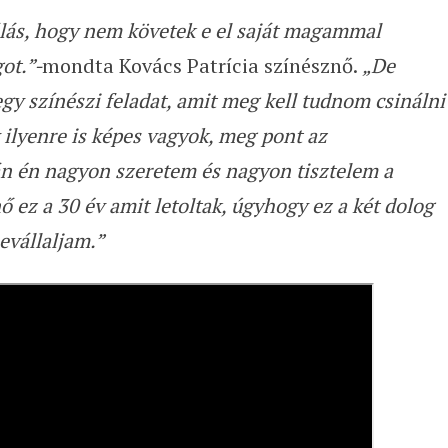
álás, hogy nem követek e el saját magammal
ot.”-
mondta Kovács Patrícia színésznő.
„De
gy színészi feladat, amit meg kell tudnom csinálni
y ilyenre is képes vagyok, meg pont az
ván én nagyon szeretem és nagyon tisztelem a
 ez a 30 év amit letoltak, úgyhogy ez a két dolog
evállaljam.”