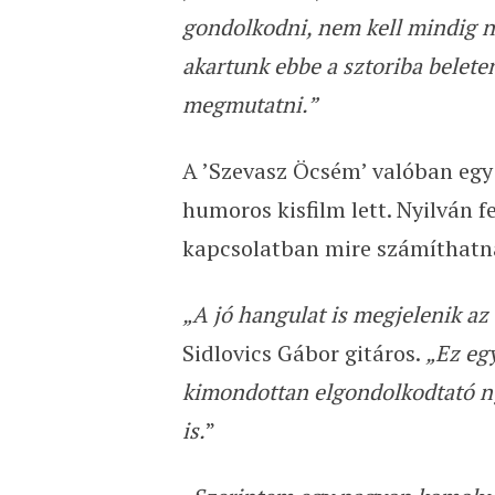
gondolkodni, nem kell mindig n
akartunk ebbe a sztoriba belete
megmutatni.”
A ’Szevasz Öcsém’ valóban egy 
humoros kisfilm lett. Nyilván 
kapcsolatban mire számíthatn
„A jó hangulat is megjelenik az
Sidlovics Gábor gitáros.
„Ez egy
kimondottan elgondolkodtató n
is.
”