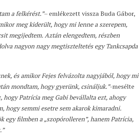
am a felkérést.”
– emlékezett vissza Buda Gábor,
ikor meg kiderült, hogy mi lenne a szerepem,
csit megijedtem. Aztán elengedtem, részben
dolva nagyon nagy megtiszteltetés egy Tankcsapda
nek, és amikor Fejes felvázolta nagyjából, hogy mi
után mondtam, hogy gyerünk, csináljuk.”
-mesélte
, hogy Patrícia meg Gabi bevállalta ezt, ahogy
m, hogy semmi esetre sem akarok kimaradni.
 egy filmben a „szopórolleren”, hanem Patrícia,
.”