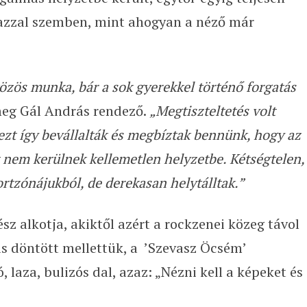
 azzal szemben, mint ahogyan a néző már
özös munka, bár a sok gyerekkel történő forgatás
meg Gál András rendező.
„Megtiszteltetés volt
zt így bevállalták és megbíztak bennünk, hogy az
tt nem kerülnek kellemetlen helyzetbe. Kétségtelen,
ortzónájukból, de derekasan helytálltak.”
z alkotja, akiktől azért a rockzenei közeg távol
is döntött mellettük, a ’Szevasz Öcsém’
laza, bulizós dal, azaz: „Nézni kell a képeket és