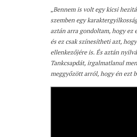
„
Bennem is volt egy kicsi hezit
szemben egy karaktergyilkosság
aztán arra gondoltam, hogy ez e
és ez csak színesítheti azt, hog
ellenkezőjére is. És aztán nyil
Tankcsapdát, irgalmatlanul menő
meggyőzött arról, hogy én ezt b