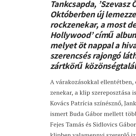
Tankcsapda, ’Szevasz 
Októberben új lemezzel
rockzenekar, a most debü
Hollywood’ című album 
melyet öt nappal a hiv
szerencsés rajongó lát
zártkörű közönségtalá
A várakozásokkal ellentétben,
zenekar, a klip szereposztása i
Kovács Patrícia színésznő, Jan
ismert Buda Gábor mellett több
Fejes Tamás és Sidlovics Gábor
klipben valamennyi szereplő iz