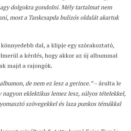
agy dolgokra gondolni. Mély tartalmat nem
nni, most a Tankcsapda bulizós oldalát akartuk
könnyedebb dal, a klipje egy szórakoztató,
felmerül a kérdés, hogy akkor az új albummal
ak majd a rajongók.
 albumon, de nem ez lesz a gerince.”
– árulta le
 nagyon eklektikus lemez lesz, súlyos tételekkel,
yomasztó szövegekkel és laza punkos témákkal