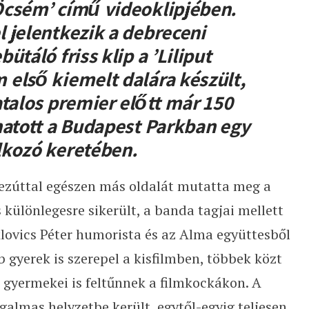
Öcsém’ című videoklipjében.
 jelentkezik a debreceni
táló friss klip a ’Liliput
első kiemelt dalára készült,
atalos premier előtt már 150
hatott a Budapest Parkban egy
lkozó keretében.
 ezúttal egészen más oldalát mutatta meg a
s különlegesre sikerült, a banda tagjai mellett
klovics Péter humorista és az Alma együttesből
 gyerek is szerepel a kisfilmben, többek közt
 gyermekei is feltűnnek a filmkockákon. A
galmas helyzetbe került, egytől-egyig teljesen