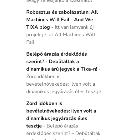
avagy zeneajánló a szakmától
Robosztus és zabolázatlan: All
Machines Will Fail - And We -
TIXA blog
-
Itt van iamyank új
projektje, az All Machines Will
Fail
Belépő árazás érdeklődés
szerint? - Debütáltak a
dinamikus árú jegyek a Tixa-n!
-
Zord időkben is
bevételnövekedés: ilyen volt a
dinamikus jegyárazás éles tesztje
Zord időkben is
bevételnövekedés: ilyen volt a
dinamikus jegyárazás éles
tesztje
-
Belépő árazás
érdeklődés szerint? – Debütáltak