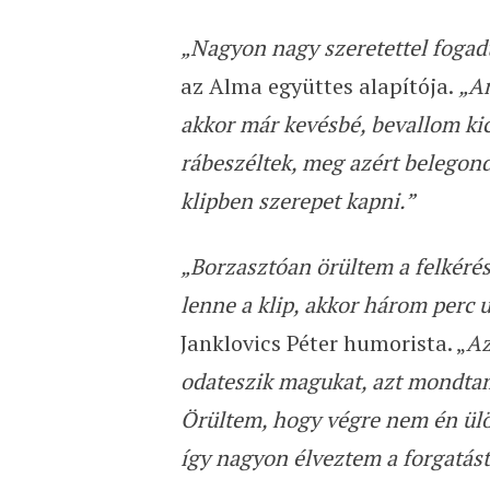
„Nagyon nagy szeretettel fogadt
az Alma együttes alapítója.
„Am
akkor már kevésbé, bevallom ki
rábeszéltek, meg azért belegon
klipben szerepet kapni.”
„Borzasztóan örültem a felkérés
lenne a klip, akkor három perc 
Janklovics Péter humorista. „
Az
odateszik magukat, azt mondta
Örültem, hogy végre nem én ülök
így nagyon élveztem a forgatást