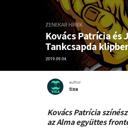
ZENEKAR HÍREK
Kovács Patrícia és J
Tankcsapda klipbe
2019.09.04.
author:
tixa
Kovács Patrícia és Janklovi
Kovács Patrícia színés
az Alma együttes front