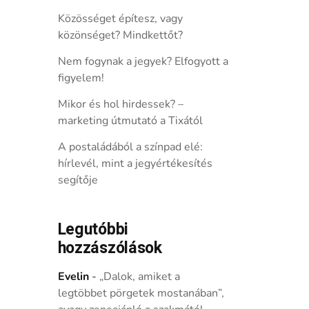
Közösséget építesz, vagy
közönséget? Mindkettőt?
Nem fogynak a jegyek? Elfogyott a
figyelem!
Mikor és hol hirdessek? –
marketing útmutató a Tixától
A postaládából a színpad elé:
hírlevél, mint a jegyértékesítés
segítője
Legutóbbi
hozzászólások
Evelin
-
„Dalok, amiket a
legtöbbet pörgetek mostanában”,