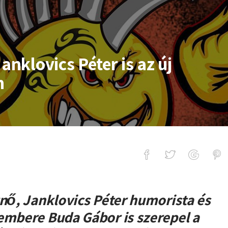
anklovics Péter is az új
n
cs Péter is az új Tankcsapda klipben
znő, Janklovics Péter humorista és
embere Buda Gábor is szerepel a