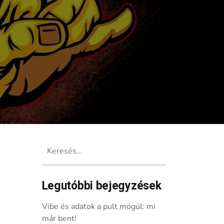
Keresés:
Legutóbbi bejegyzések
Vibe és adatok a pult mögül: mi
már bent!