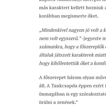
más karaktert kellett hozniuk
korábban megismerte őket.
„Mindenkivel nagyon jó volt a k
nem volt egyszerű.”
-jegyezte 
számunkra, hogy a főszereplők e
általuk játszott karakterek mia
hogy kibillentettük őket a komf
A főszerepet három olyan művés
áll. A Tankcsapda éppen ezért 
önmagában is egy szórakoztató, 
örülni a zenének.”