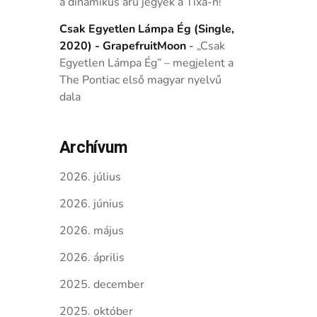
a dinamikus árú jegyek a Tixa-n!
Csak Egyetlen Lámpa Ég (Single,
2020) - GrapefruitMoon
-
„Csak
Egyetlen Lámpa Ég” – megjelent a
The Pontiac első magyar nyelvű
dala
Archívum
2026. július
2026. június
2026. május
2026. április
2025. december
2025. október