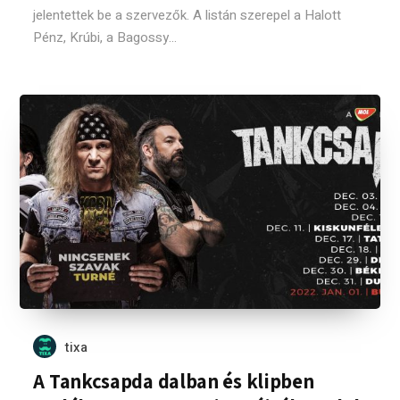
jelentettek be a szervezők. A listán szerepel a Halott
Pénz, Krúbi, a Bagossy...
tixa
A Tankcsapda dalban és klipben