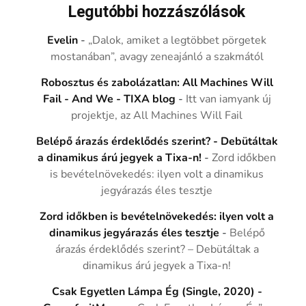
Legutóbbi hozzászólások
Evelin
-
„Dalok, amiket a legtöbbet pörgetek
mostanában”, avagy zeneajánló a szakmától
Robosztus és zabolázatlan: All Machines Will
Fail - And We - TIXA blog
-
Itt van iamyank új
projektje, az All Machines Will Fail
Belépő árazás érdeklődés szerint? - Debütáltak
a dinamikus árú jegyek a Tixa-n!
-
Zord időkben
is bevételnövekedés: ilyen volt a dinamikus
jegyárazás éles tesztje
Zord időkben is bevételnövekedés: ilyen volt a
dinamikus jegyárazás éles tesztje
-
Belépő
árazás érdeklődés szerint? – Debütáltak a
dinamikus árú jegyek a Tixa-n!
Csak Egyetlen Lámpa Ég (Single, 2020) -