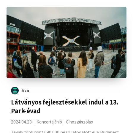
tixa
Látványos fejlesztésekkel indul a 13.
Park-évad
2024.04.23.
Koncertajánló
0 hozzászólás
Tavaly több mint 690.000 néző látogatott el a Budapest