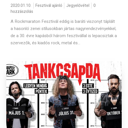
2020.01.10.
Fesztivál ajánló
Jegyelővétel
0
hozzászólás
A Rockmaraton Fesztivál eddig is baráti viszonyt táplált
a hasonló zenei stílusokban jártas nagyrendezvényekkel,
de a 30. évre kapásból három fesztivállal is lepacsiztak a
szervezők, és kiadós rock, metal és...