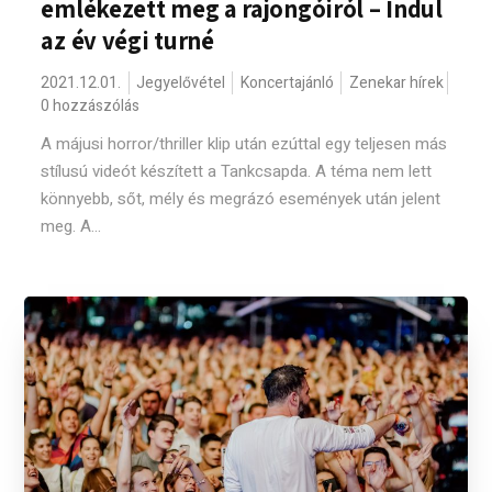
emlékezett meg a rajongóiról – Indul
az év végi turné
2021.12.01.
Jegyelővétel
Koncertajánló
Zenekar hírek
0 hozzászólás
A májusi horror/thriller klip után ezúttal egy teljesen más
stílusú videót készített a Tankcsapda. A téma nem lett
könnyebb, sőt, mély és megrázó események után jelent
meg. A...