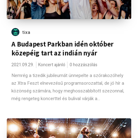
tixa
A Budapest Parkban idén október
közepéig tart az indián nyár
2021.09.29.
Koncert ajánló
0 hozzászólás
Nemrég a tizedik jubileumát ünnepelte a szórakozóhely
az Xtra Feszt elnevezésű programsorozattal, de jó hír a
közönség számára, hogy meghosszabbított szezonnal,
még rengeteg koncerttel és bulival várják a...