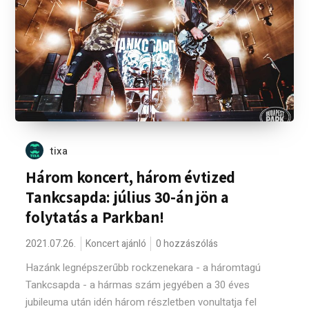
tixa
Három koncert, három évtized
Tankcsapda: július 30-án jön a
folytatás a Parkban!
2021.07.26.
Koncert ajánló
0 hozzászólás
Hazánk legnépszerűbb rockzenekara - a háromtagú
Tankcsapda - a hármas szám jegyében a 30 éves
jubileuma után idén három részletben vonultatja fel