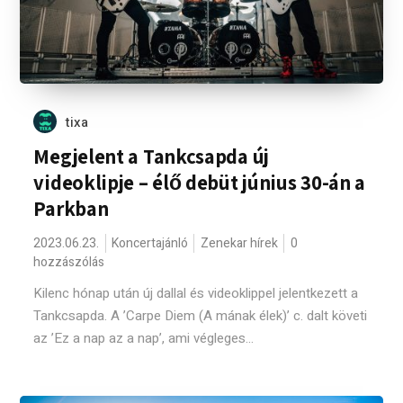
tixa
Megjelent a Tankcsapda új
videoklipje – élő debüt június 30-án a
Parkban
2023.06.23.
Koncertajánló
Zenekar hírek
0
hozzászólás
Kilenc hónap után új dallal és videoklippel jelentkezett a
Tankcsapda. A ’Carpe Diem (A mának élek)’ c. dalt követi
az ’Ez a nap az a nap’, ami végleges...