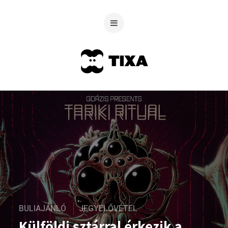
BULIAJÁNLÓ
JEGYELŐVÉTEL
Külföldi sztárral érkezik a