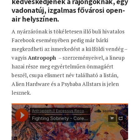
kedveskedjenek a rajongóknak, egy
vadonatúj, izgalmas fővárosi open-
air helyszínen.
A nyárzárónak is tökéletesen illő buli hivatalos
Facebook eseményében pedig már bárki
megkezdheti az ismerkedést a külföldi vendég –
vagyis
Antropoph
– szerzeményeivel, a lineup
hazai része meg egyértelműen önmagáért
beszél, csupa elismert név található a listán,
Alien Hardware és a Psybaba Allstars is jelen
lesznek.