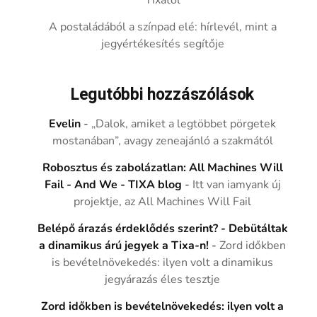
Tixától
A postaládából a színpad elé: hírlevél, mint a
jegyértékesítés segítője
Legutóbbi hozzászólások
Evelin
-
„Dalok, amiket a legtöbbet pörgetek
mostanában”, avagy zeneajánló a szakmától
Robosztus és zabolázatlan: All Machines Will
Fail - And We - TIXA blog
-
Itt van iamyank új
projektje, az All Machines Will Fail
Belépő árazás érdeklődés szerint? - Debütáltak
a dinamikus árú jegyek a Tixa-n!
-
Zord időkben
is bevételnövekedés: ilyen volt a dinamikus
jegyárazás éles tesztje
Zord időkben is bevételnövekedés: ilyen volt a