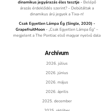
dinamikus jegyárazás éles tesztje
-
Belépő
árazás érdeklődés szerint? – Debütáltak a
dinamikus árú jegyek a Tixa-n!
Csak Egyetlen Lámpa Ég (Single, 2020) -
GrapefruitMoon
-
„Csak Egyetlen Lámpa Ég” –
megjelent a The Pontiac első magyar nyelvű dala
Archívum
2026. július
2026. június
2026. május
2026. április
2025. december
2025. október