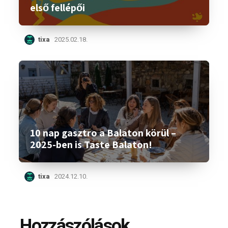
első fellépői
tixa
2025.02.18.
10 nap gasztro a Balaton körül –
2025-ben is Taste Balaton!
tixa
2024.12.10.
Hozzászólások