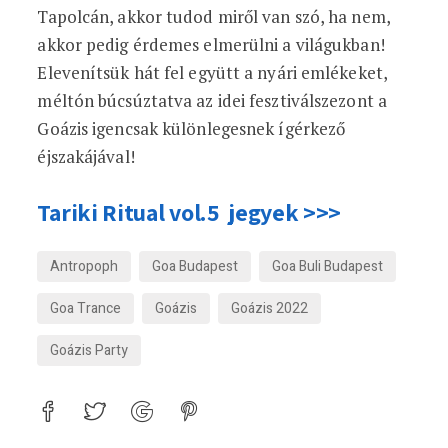
Tapolcán, akkor tudod miről van szó, ha nem,
akkor pedig érdemes elmerülni a világukban!
Elevenítsük hát fel együtt a nyári emlékeket,
méltón búcsúztatva az idei fesztiválszezont a
Goázis igencsak különlegesnek ígérkező
éjszakájával!
Tariki Ritual vol.5 jegyek >>>
Antropoph
Goa Budapest
Goa Buli Budapest
Goa Trance
Goázis
Goázis 2022
Goázis Party