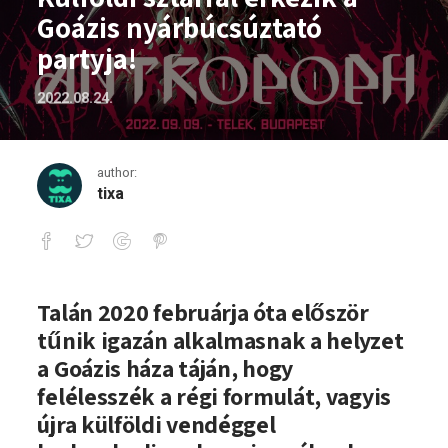
Goázis nyárbúcsúztató
partyja!
2022.08.24.
author:
tixa
Külföldi sztárral érkezik a Goázis nyárb
Talán 2020 februárja óta először
tűnik igazán alkalmasnak a helyzet
a Goázis háza táján, hogy
felélesszék a régi formulát, vagyis
újra külföldi vendéggel