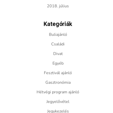
2018. július
Kategóriák
Buliajánló
Családi
Divat
Egyéb
Fesztivál ajánló
Gasztronómia
Hétvégi program ajánló
Jegyelővétel
Jegykezelés