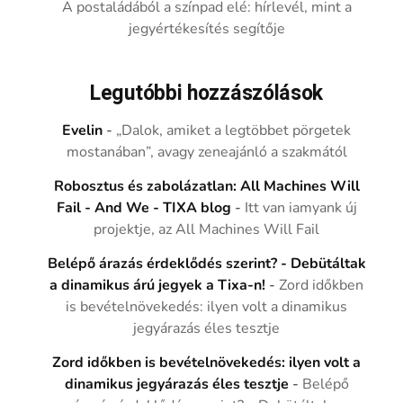
A postaládából a színpad elé: hírlevél, mint a
jegyértékesítés segítője
Legutóbbi hozzászólások
Evelin
-
„Dalok, amiket a legtöbbet pörgetek
mostanában”, avagy zeneajánló a szakmától
Robosztus és zabolázatlan: All Machines Will
Fail - And We - TIXA blog
-
Itt van iamyank új
projektje, az All Machines Will Fail
Belépő árazás érdeklődés szerint? - Debütáltak
a dinamikus árú jegyek a Tixa-n!
-
Zord időkben
is bevételnövekedés: ilyen volt a dinamikus
jegyárazás éles tesztje
Zord időkben is bevételnövekedés: ilyen volt a
dinamikus jegyárazás éles tesztje
-
Belépő