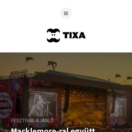
FESZTIVÁL AJÁNLÓ
Macklemore-ral együtt