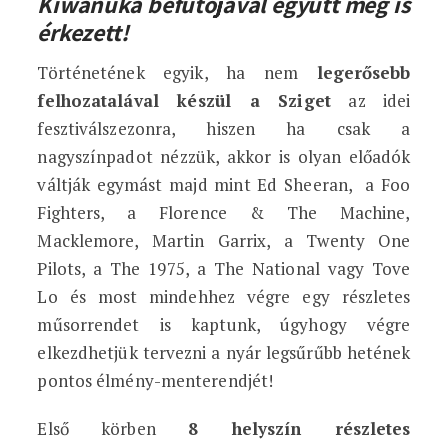
Kiwanuka befutójával együtt meg is
érkezett!
Történetének egyik, ha nem
legerősebb
felhozatalával készül a Sziget
az idei
fesztiválszezonra, hiszen ha csak a
nagyszínpadot nézzük, akkor is olyan előadók
váltják egymást majd mint Ed Sheeran, a Foo
Fighters, a Florence & The Machine,
Macklemore, Martin Garrix, a Twenty One
Pilots, a The 1975, a The National vagy Tove
Lo és most mindehhez végre egy részletes
műsorrendet is kaptunk, úgyhogy végre
elkezdhetjük tervezni a nyár legsűrűbb hetének
pontos élmény-menterendjét!
Első körben
8 helyszín részletes