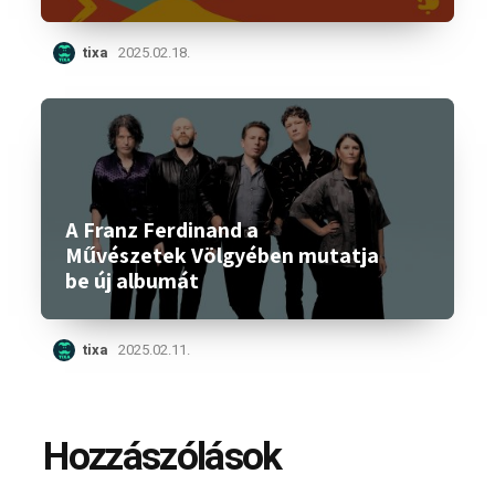
tixa
2025.02.18.
A Franz Ferdinand a
Művészetek Völgyében mutatja
be új albumát
tixa
2025.02.11.
Hozzászólások