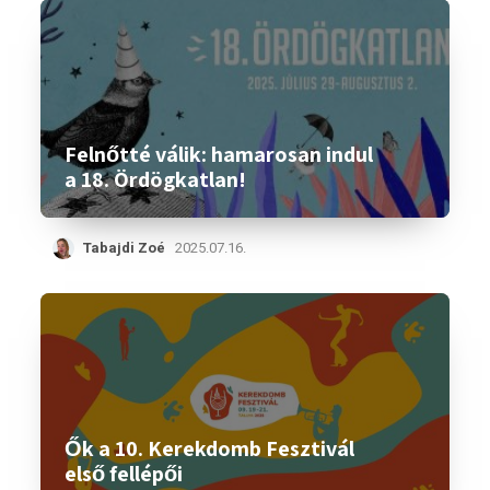
Felnőtté válik: hamarosan indul
a 18. Ördögkatlan!
Tabajdi Zoé
2025.07.16.
Ők a 10. Kerekdomb Fesztivál
első fellépői