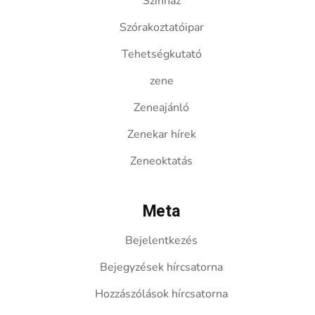
Színház
Szórakoztatóipar
Tehetségkutató
zene
Zeneajánló
Zenekar hírek
Zeneoktatás
Meta
Bejelentkezés
Bejegyzések hírcsatorna
Hozzászólások hírcsatorna