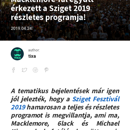
érkezett a Sziget 2019
részletes programja!
2019.04.24.
author:
tixa
Macklemore-ral együtt érkezett a Szige
A tematikus bejelentések már igen
jól jelezték, hogy a
Sziget Fesztivál
2019
hamarosan a teljes és részletes
programot is megvillantja, ami ma,
Macklemore, 6lack és Michael