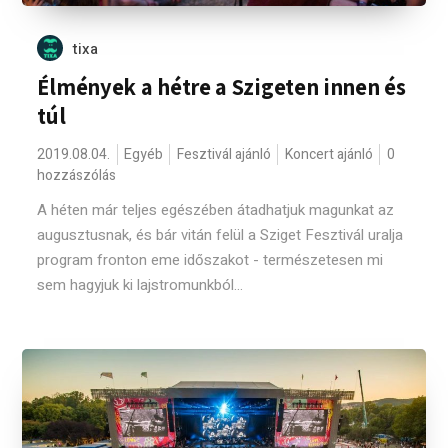
tixa
Élmények a hétre a Szigeten innen és
túl
2019.08.04.
Egyéb
Fesztivál ajánló
Koncert ajánló
0
hozzászólás
A héten már teljes egészében átadhatjuk magunkat az
augusztusnak, és bár vitán felül a Sziget Fesztivál uralja
program fronton eme időszakot - természetesen mi
sem hagyjuk ki lajstromunkból...