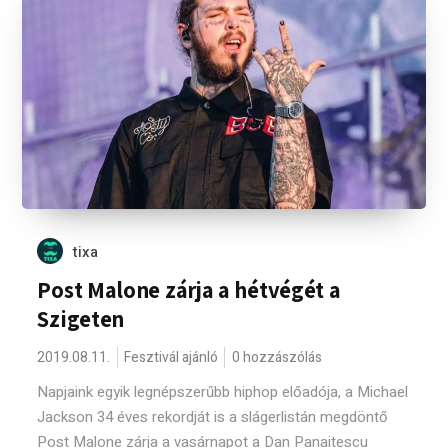
tixa
Post Malone zárja a hétvégét a
Szigeten
2019.08.11.
Fesztivál ajánló
0 hozzászólás
Napjaink egyik legnépszerűbb hiphop előadója, a Michael
Jackson 34 éves rekordját is a slágerlistán megdöntő
Post Malone zárja a vasárnapot a Dan Panaitescu