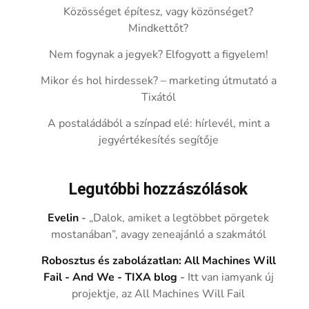
Közösséget építesz, vagy közönséget?
Mindkettőt?
Nem fogynak a jegyek? Elfogyott a figyelem!
Mikor és hol hirdessek? – marketing útmutató a
Tixától
A postaládából a színpad elé: hírlevél, mint a
jegyértékesítés segítője
Legutóbbi hozzászólások
Evelin
-
„Dalok, amiket a legtöbbet pörgetek
mostanában”, avagy zeneajánló a szakmától
Robosztus és zabolázatlan: All Machines Will
Fail - And We - TIXA blog
-
Itt van iamyank új
projektje, az All Machines Will Fail