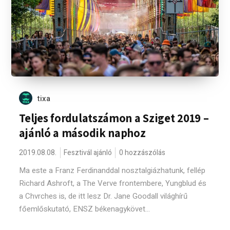
tixa
Teljes fordulatszámon a Sziget 2019 –
ajánló a második naphoz
2019.08.08.
Fesztivál ajánló
0 hozzászólás
Ma este a Franz Ferdinanddal nosztalgiázhatunk, fellép
Richard Ashroft, a The Verve frontembere, Yungblud és
a Chvrches is, de itt lesz Dr. Jane Goodall világhírű
főemlőskutató, ENSZ békenagykövet...