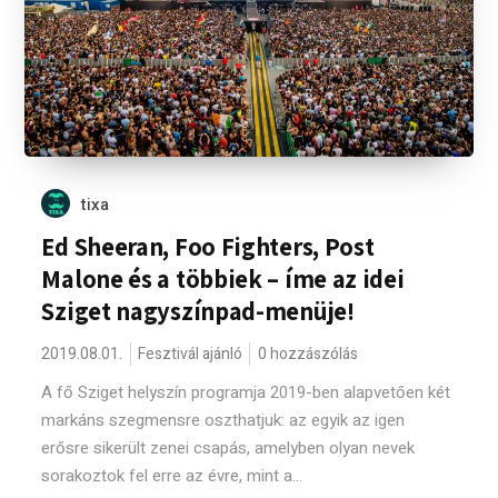
tixa
Ed Sheeran, Foo Fighters, Post
Malone és a többiek – íme az idei
Sziget nagyszínpad-menüje!
2019.08.01.
Fesztivál ajánló
0 hozzászólás
A fő Sziget helyszín programja 2019-ben alapvetően két
markáns szegmensre oszthatjuk: az egyik az igen
erősre sikerült zenei csapás, amelyben olyan nevek
sorakoztok fel erre az évre, mint a...