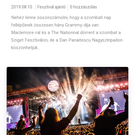
2019.08.10.
Fesztivál ajánló
0 hozzászólás
Nehéz lenne összeszámolni, hogy a szombati nap
fellépőinek összesen hány Grammy-díja van:
Maclemore-ral és a The Nationnal dörrent a szombat a
Sziget Fesztiválon, de a Dan Panaitescu Nagyszínpadon
köszönhetjük...