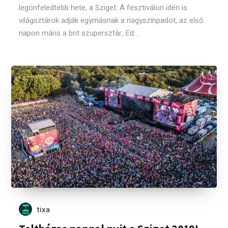
legönfeledtebb hete, a Sziget. A fesztiválon idén is
világsztárok adják egymásnak a nagyszínpadot, az első
napon máris a brit szupersztár, Ed...
tixa