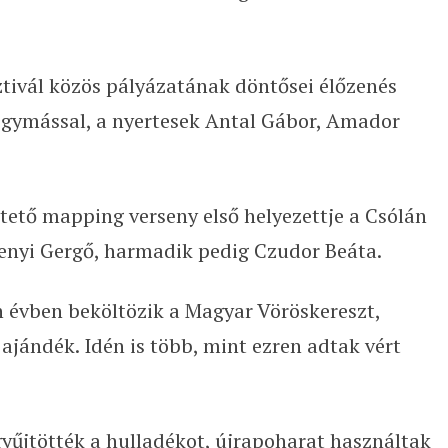
ztivál közös pályázatának döntősei élőzenés
egymással, a nyertesek Antal Gábor, Amador
tető mapping verseny első helyezettje a Csólán
zenyi Gergő, harmadik pedig Czudor Beáta.
évben beköltözik a Magyar Vöröskereszt,
ajándék. Idén is több, mint ezren adtak vért
gyűjtötték a hulladékot, újrapoharat használtak