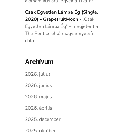
a dinamikus árú jegyek a Tixa-n!
Csak Egyetlen Lámpa Ég (Single,
2020) - GrapefruitMoon
-
„Csak
Egyetlen Lámpa Ég” – megjelent a
The Pontiac első magyar nyelvű
dala
Archívum
2026. július
2026. június
2026. május
2026. április
2025. december
2025. október