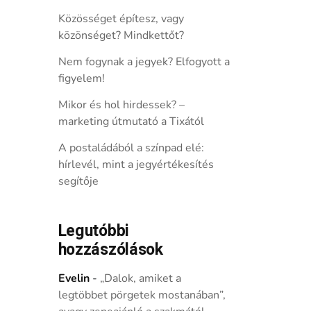
Közösséget építesz, vagy
közönséget? Mindkettőt?
Nem fogynak a jegyek? Elfogyott a
figyelem!
Mikor és hol hirdessek? –
marketing útmutató a Tixától
A postaládából a színpad elé:
hírlevél, mint a jegyértékesítés
segítője
Legutóbbi
hozzászólások
Evelin
-
„Dalok, amiket a
legtöbbet pörgetek mostanában”,