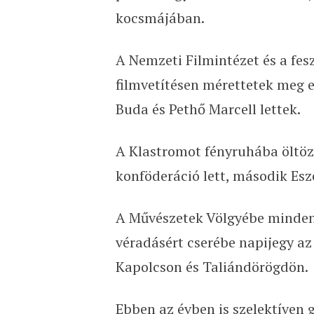
kocsmájában.
A Nemzeti Filmintézet és a fes
filmvetítésen mérettetek meg 
Buda és Pethő Marcell lettek.
A Klastromot fényruhába öltöz
konföderáció lett, második Es
A Művészetek Völgyébe minden 
véradásért cserébe napijegy az 
Kapolcson és Taliándörögdön.
Ebben az évben is szelektíven 