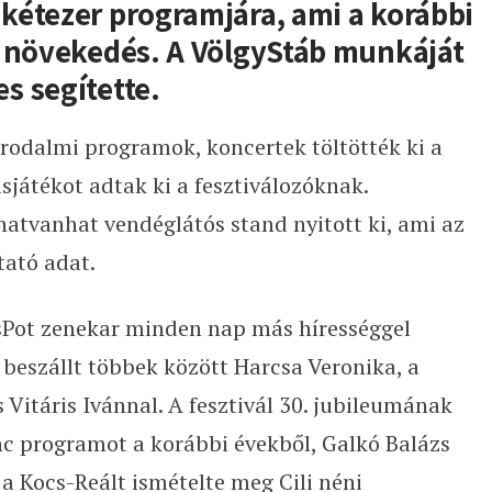
 k
é
tezer programjára, ami a korábbi
s növekedés. A VölgyStáb munkáját
s segítette.
irodalmi programok, koncertek töltötték ki a
sjátékot adtak ki a fesztiválozóknak.
atvanhat vendéglátós stand nyitott ki, ami az
tató adat.
sPot zenekar minden nap más hírességgel
beszállt többek között Harcsa Veronika, a
 Vitáris Ivánnal. A fesztivál 30. jubileumának
 programot a korábbi évekből, Galkó Balázs
 a Kocs-Reált ismételte meg Cili néni