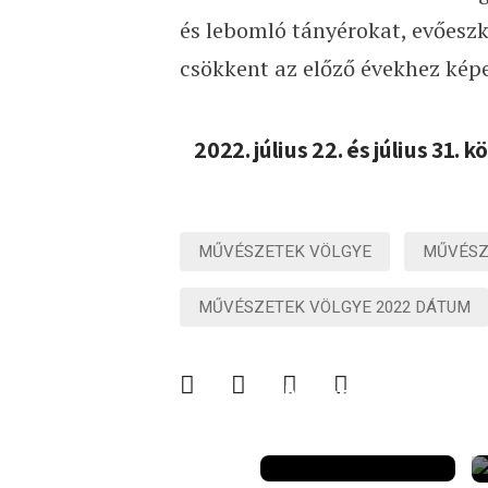
és lebomló tányérokat, evőesz
csökkent az előző évekhez képe
2022. július 22.
é
s július 31. k
ö
MŰVÉSZETEK VÖLGYE
MŰVÉSZ
MŰVÉSZETEK VÖLGYE 2022 DÁTUM
Felnőtté válik:
hamarosan
indul a 18.
Ördögkatlan!