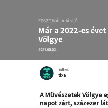
FESZTIVÁL AJÁNLÓ
Már a 2022-es évet
Völgye
2021.08.02.
author:
tixa
Már a 2022-es évet tervezi
A Műv
é
szetek V
ö
lgye 
napot zárt, százezer lát