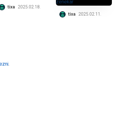
tixa
2025.02.18.
tixa
2025.02.11.
ezni
.