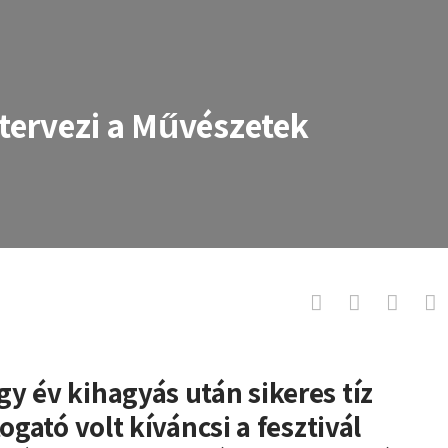
 tervezi a Művészetek
 a Művészetek Völgye
egy
é
v kihagyás után sikeres tíz
ogató volt kíváncsi a fesztivál