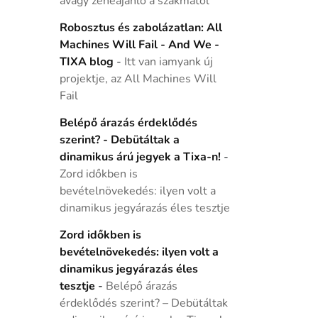
avagy zeneajánló a szakmától
Robosztus és zabolázatlan: All
Machines Will Fail - And We -
TIXA blog
-
Itt van iamyank új
projektje, az All Machines Will
Fail
Belépő árazás érdeklődés
szerint? - Debütáltak a
dinamikus árú jegyek a Tixa-n!
-
Zord időkben is
bevételnövekedés: ilyen volt a
dinamikus jegyárazás éles tesztje
Zord időkben is
bevételnövekedés: ilyen volt a
dinamikus jegyárazás éles
tesztje
-
Belépő árazás
érdeklődés szerint? – Debütáltak