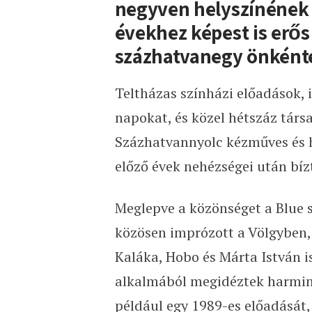
negyven helyszín
é
nek
évekhez képest is erő
százhatvanegy önkénte
Teltházas színházi előadások, 
napokat, és közel hétszáz társa
Százhatvannyolc kézműves és h
előző évek nehézségei után bíz
Meglepve a közönséget a Blue 
közösen imprózott a Völgyben, 
Kaláka, Hobo és Márta István is
alkalmából megidéztek harminc
például egy 1989-es előadását,