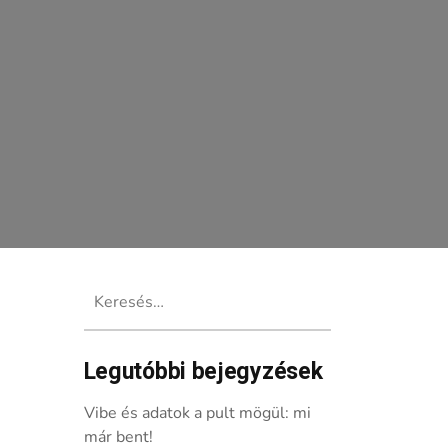
Keresés:
Legutóbbi bejegyzések
Vibe és adatok a pult mögül: mi
már bent!