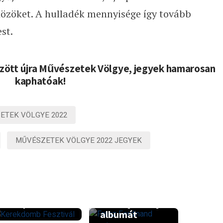
közöket. A hulladék mennyisége így tovább
st.
z
ött
újra Műv
é
szetek V
ö
lgye, jegyek hamarosan
kaphat
ó
ak!
ETEK VÖLGYE 2022
MŰVÉSZETEK VÖLGYE 2022 JEGYEK
A Franz
Ők a 10.
Ferdinand a
Kerekdomb
Művészetek
Fesztivál első
Völgyében
fellépői
mutatja be új
albumát