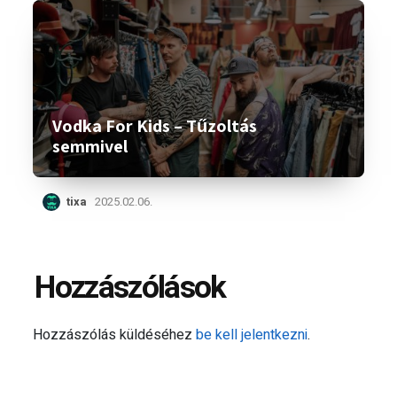
Vodka For Kids – Tűzoltás
semmivel
tixa
2025.02.06.
Hozzászólások
Hozzászólás küldéséhez
be kell jelentkezni
.