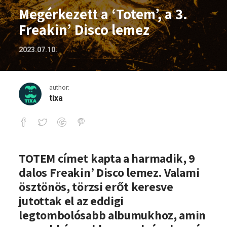
Megérkezett a ‘Totem’, a 3.
Freakin’ Disco lemez
2023.07.10.
author:
tixa
Megérkezett a ‘Totem’, a 3. Freakin’ Di
TOTEM címet kapta a harmadik, 9
dalos Freakin’ Disco lemez. Valami
ösztönös, törzsi erőt keresve
jutottak el az eddigi
legtombolósabb albumukhoz, amin