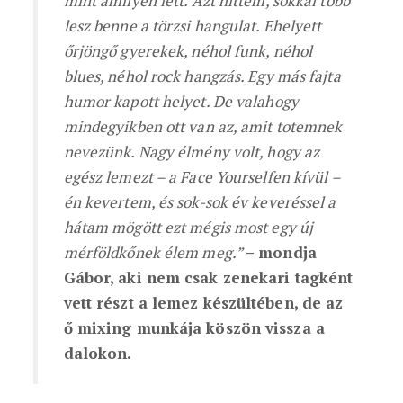
mint amilyen lett. Azt hittem, sokkal több
lesz benne a törzsi hangulat. Ehelyett
őrjöngő gyerekek, néhol funk, néhol
blues, néhol rock hangzás. Egy más fajta
humor kapott helyet. De valahogy
mindegyikben ott van az, amit totemnek
nevezünk. Nagy élmény volt, hogy az
egész lemezt – a Face Yourselfen kívül –
én kevertem, és sok-sok év keveréssel a
hátam mögött ezt mégis most egy új
mérföldkőnek élem meg.”
– mondja
Gábor, aki nem csak zenekari tagként
vett részt a lemez készültében, de az
ő mixing munkája köszön vissza a
dalokon.