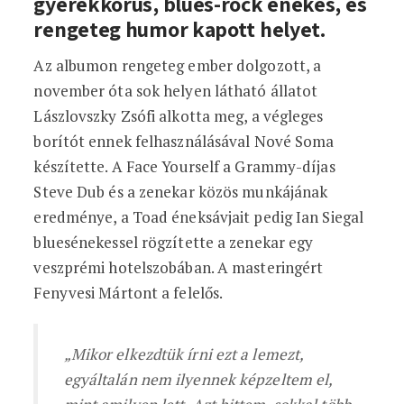
gyerekkórus, blues-rock énekes, és
rengeteg humor kapott helyet.
Az albumon rengeteg ember dolgozott, a
november óta sok helyen látható állatot
Lászlovszky Zsófi alkotta meg, a végleges
borítót ennek felhasználásával Nové Soma
készítette. A Face Yourself a Grammy-díjas
Steve Dub és a zenekar közös munkájának
eredménye, a Toad éneksávjait pedig Ian Siegal
bluesénekessel rögzítette a zenekar egy
veszprémi hotelszobában. A masteringért
Fenyvesi Mártont a felelős.
„Mikor elkezdtük írni ezt a lemezt,
egyáltalán nem ilyennek képzeltem el,