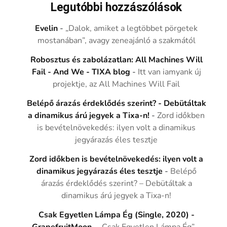
Legutóbbi hozzászólások
Evelin
-
„Dalok, amiket a legtöbbet pörgetek
mostanában”, avagy zeneajánló a szakmától
Robosztus és zabolázatlan: All Machines Will
Fail - And We - TIXA blog
-
Itt van iamyank új
projektje, az All Machines Will Fail
Belépő árazás érdeklődés szerint? - Debütáltak
a dinamikus árú jegyek a Tixa-n!
-
Zord időkben
is bevételnövekedés: ilyen volt a dinamikus
jegyárazás éles tesztje
Zord időkben is bevételnövekedés: ilyen volt a
dinamikus jegyárazás éles tesztje
-
Belépő
árazás érdeklődés szerint? – Debütáltak a
dinamikus árú jegyek a Tixa-n!
Csak Egyetlen Lámpa Ég (Single, 2020) -