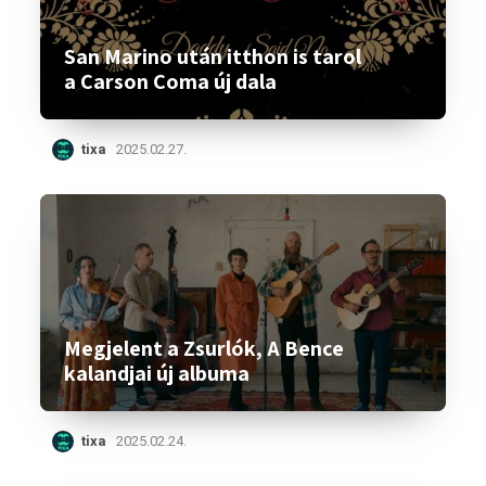
San Marino után itthon is tarol
a Carson Coma új dala
tixa
2025.02.27.
Megjelent a Zsurlók, A Bence
kalandjai új albuma
tixa
2025.02.24.