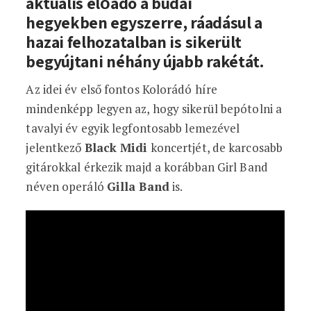
aktuális előadó a budai
hegyekben egyszerre, ráadásul a
hazai felhozatalban is sikerült
begyújtani néhány újabb rakétát.
Az idei év első fontos Kolorádó híre
mindenképp legyen az, hogy sikerül bepótolni a
tavalyi év egyik legfontosabb lemezével
jelentkező
Black Midi
koncertjét, de karcosabb
gitárokkal érkezik majd a korábban Girl Band
néven operáló
Gilla Band
is.