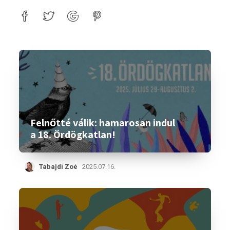
Felnőtté válik: hamarosan indul
a 18. Ördögkatlan!
Tabajdi Zoé
2025.07.16.