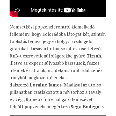
Nemzetközi popzenei frontról kiemelkedő
fejlemény, hogy Kolorádóba látogat két, szintén
toplistás lemezt jegyző hölgy: a csilingelő
gitárokat, kicsavart ritmusokat és kísérletezős
RnB-t észrevétlenül slágerekbe gyúró
Tirzah
,
illetve az experit súlyosabb basszusok, feszes
ütemek és általában a dekonstruált klubzenék
irányból megközelítő énekes-
dalszerző
Loraine James
. Ráadásul az utolsó
pillanatban csatlakozott a névsorhoz a tavaly
év végi, Romeo címre hallgató lemezével
felnőtt popzenébe megérkező
Sega Bodega
is.