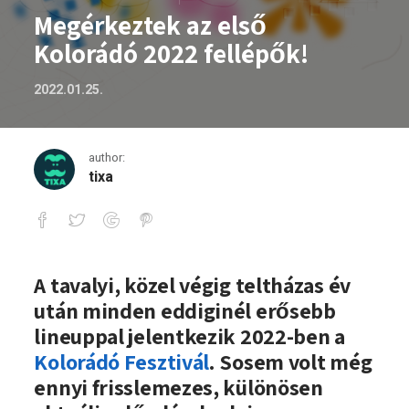
Megérkeztek az első
Kolorádó 2022 fellépők!
2022.01.25.
author:
tixa
Megérkeztek az első Kolorádó 2022 fel
A tavalyi, közel végig teltházas év
után minden eddiginél erősebb
lineuppal jelentkezik 2022-ben a
Kolorádó Fesztivál
. Sosem volt még
ennyi frisslemezes, különösen