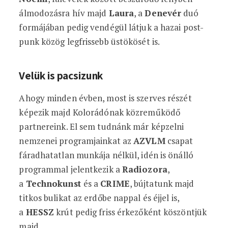
álmodozásra hív majd
Laura
, a
Denevér
duó
formájában pedig vendégül látjuk a hazai post-
punk közög legfrissebb üstökösét is.
Velük is pacsizunk
Ahogy minden évben, most is szerves részét
képezik majd Kolorádónak közreműködő
partnereink. El sem tudnánk már képzelni
nemzenei programjainkat az
AZVLM
csapat
fáradhatatlan munkája nélkül, idén is önálló
programmal jelentkezik a
Radiozora
,
a
Technokunst
és a
CRIME
, bújtatunk majd
titkos bulikat az erdőbe nappal és éjjel is,
a
HESSZ
krút pedig friss érkezőként köszöntjük
majd.