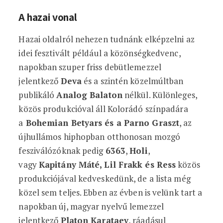
A hazai vonal
Hazai oldalról nehezen tudnánk elképzelni az
idei fesztivált például a közönségkedvenc,
napokban szuper friss debütlemezzel
jelentkező
Deva
és a szintén közelmúltban
publikáló
Analog Balaton
nélkül. Különleges,
közös produkcióval áll Kolorádó színpadára
a
Bohemian Betyars és a Parno Graszt
, az
újhullámos hiphopban otthonosan mozgó
fesziválózóknak pedig
6363
,
Holi
,
vagy
Kapitány Máté, Lil Frakk és Ress
közös
produkciójával kedveskedünk, de a lista még
közel sem teljes. Ebben az évben is velünk tart a
napokban új, magyar nyelvű lemezzel
jelentkező
Platon Karataev
, ráadásul