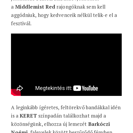
a
Middlemist Red
rajongóknak sem kell
aggódniuk, hogy kedvenceik nélkül telik-e el a
fesztivál.
A leginkább ígéretes, feltörekvő bandákkal idén
is a
KERET
színpadán találkozhat majd a
közönségünk, elhozza új lemezét
Barkóczi
Noémi
, falevelek között beszűrődő fényben