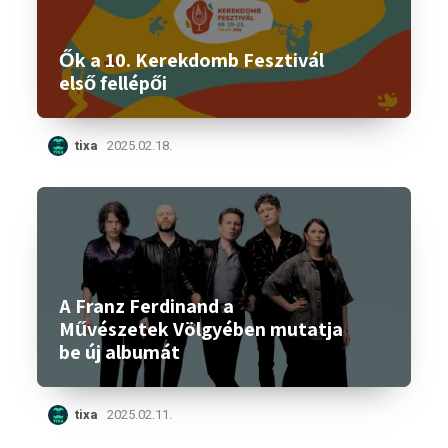
Ők a 10. Kerekdomb Fesztivál
első fellépői
tixa
2025.02.18.
A Franz Ferdinand a
Művészetek Völgyében mutatja
be új albumát
tixa
2025.02.11.