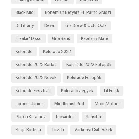
Black Midi
Bohemian Betyars Ft. Parno Graszt
D. Tiffany
Deva
Eris Drew & Octo Octa
Freakin' Disco
Gilla Band
Kapitány Máté
Kolorádó
Kolorádó 2022
Kolorádó 2022 Bérlet
Kolorádó 2022 Fellépők
Kolorádó 2022 Nevek
Kolorádó Fellépők
Kolorádó Fesztivál
Kolorádó Jegyek
Lil Frakk
Loraine James
Middlemist Red
Moor Mother
Platon Karataev
Ricsárdgír
Sansibar
Sega Bodega
Tirzah
Várkonyi Csibészek