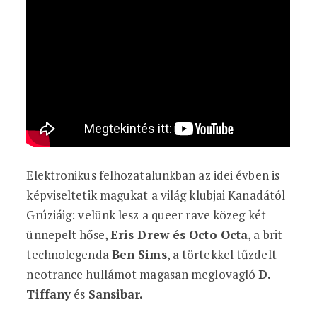
Elektronikus felhozatalunkban az idei évben is
képviseltetik magukat a világ klubjai Kanadától
Grúziáig: velünk lesz a queer rave közeg két
ünnepelt hőse,
Eris Drew és Octo Octa
, a brit
technolegenda
Ben Sims
, a törtekkel tűzdelt
neotrance hullámot magasan meglovagló
D.
Tiffany
és
Sansibar.