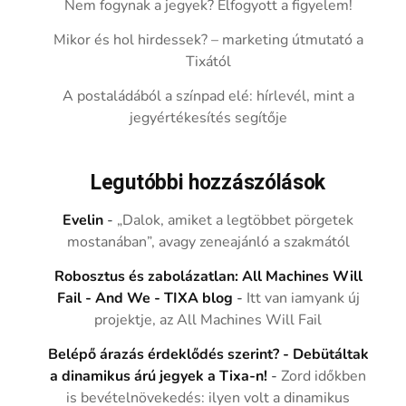
Nem fogynak a jegyek? Elfogyott a figyelem!
Mikor és hol hirdessek? – marketing útmutató a
Tixától
A postaládából a színpad elé: hírlevél, mint a
jegyértékesítés segítője
Legutóbbi hozzászólások
Evelin
-
„Dalok, amiket a legtöbbet pörgetek
mostanában”, avagy zeneajánló a szakmától
Robosztus és zabolázatlan: All Machines Will
Fail - And We - TIXA blog
-
Itt van iamyank új
projektje, az All Machines Will Fail
Belépő árazás érdeklődés szerint? - Debütáltak
a dinamikus árú jegyek a Tixa-n!
-
Zord időkben
is bevételnövekedés: ilyen volt a dinamikus