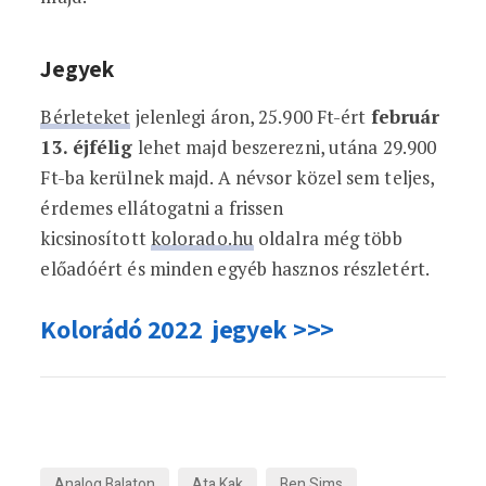
Jegyek
Bérleteket
jelenlegi áron, 25.900 Ft-ért
február
13. éjfélig
lehet majd beszerezni, utána 29.900
Ft-ba kerülnek majd. A névsor közel sem teljes,
érdemes ellátogatni a frissen
kicsinosított
kolorado.hu
oldalra még több
előadóért és minden egyéb hasznos részletért.
Kolorádó 2022 jegyek >>>
Analog Balaton
Ata Kak
Ben Sims