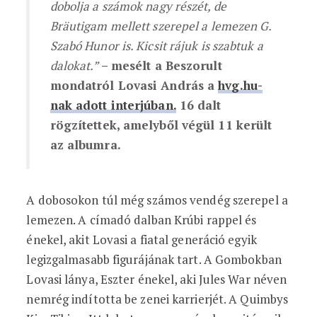
dobolja a számok nagy részét, de
Bräutigam mellett szerepel a lemezen G.
Szabó Hunor is. Kicsit rájuk is szabtuk a
dalokat.”
– mesélt a Beszorult
mondatról Lovasi András a
hvg.hu-
nak adott interjúban.
16 dalt
rögzítettek, amelyből végül 11 került
az albumra.
A dobosokon túl még számos vendég szerepel a
lemezen. A címadó dalban Krúbi rappel és
énekel, akit Lovasi a fiatal generáció egyik
legizgalmasabb figurájának tart. A Gombokban
Lovasi lánya, Eszter énekel, aki Jules War néven
nemrég indította be zenei karrierjét. A Quimbys