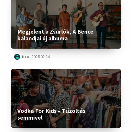
Megjelent a Zsurlók, A Bence
kalandjai új albuma
tixa
2025.02.24.
Vodka For Kids – Tűzoltás
semmivel