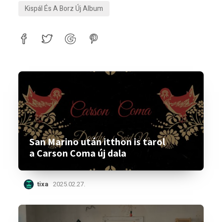
Kispál És A Borz Új Album
San Marino után itthon is tarol
a Carson Coma új dala
tixa
2025.02.27.