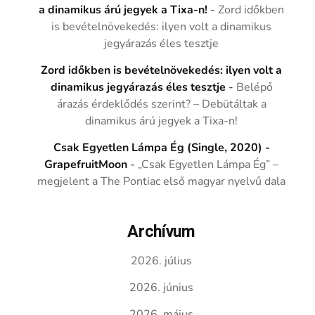
a dinamikus árú jegyek a Tixa-n!
-
Zord időkben
is bevételnövekedés: ilyen volt a dinamikus
jegyárazás éles tesztje
Zord időkben is bevételnövekedés: ilyen volt a
dinamikus jegyárazás éles tesztje
-
Belépő
árazás érdeklődés szerint? – Debütáltak a
dinamikus árú jegyek a Tixa-n!
Csak Egyetlen Lámpa Ég (Single, 2020) -
GrapefruitMoon
-
„Csak Egyetlen Lámpa Ég” –
megjelent a The Pontiac első magyar nyelvű dala
Archívum
2026. július
2026. június
2026. május