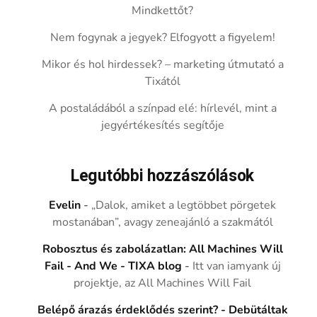
Mindkettőt?
Nem fogynak a jegyek? Elfogyott a figyelem!
Mikor és hol hirdessek? – marketing útmutató a
Tixától
A postaládából a színpad elé: hírlevél, mint a
jegyértékesítés segítője
Legutóbbi hozzászólások
Evelin
-
„Dalok, amiket a legtöbbet pörgetek
mostanában”, avagy zeneajánló a szakmától
Robosztus és zabolázatlan: All Machines Will
Fail - And We - TIXA blog
-
Itt van iamyank új
projektje, az All Machines Will Fail
Belépő árazás érdeklődés szerint? - Debütáltak