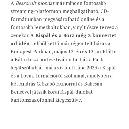
A
Beszorult mondat
már minden fontosabb
streaming-platformon meghallgatható, CD-
formátumban megvásárolható online és a
fontosabb lemezboltokban, vinylt őszre tervez a
zenekar.
A Kispál és a Borz még 3 koncertet
ad idén
– ebből kettő már régen telt házas a
Budapest Parkban, május 12-én és 13-án. Előtte
a Bátorkeszi borfesztiválon tartják a Park
bejátszóbuliját, május 6-án. Utána 2023 a Kispál
és a Lovasi formációról szól majd, amelyben a
két András G. Szabó Hunorral és Babcsán
Bencével játszik korai Kispál-dalokat
baritonszaxofonnal kiegészülve.