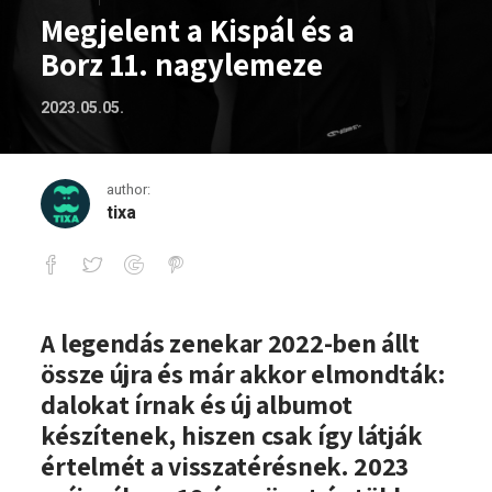
Megjelent a Kispál és a
Borz 11. nagylemeze
2023.05.05.
author:
tixa
Megjelent a Kispál és a Borz 11. nagyl
A legendás zenekar 2022-ben állt
össze újra és már akkor elmondták:
dalokat írnak és új albumot
készítenek, hiszen csak így látják
értelmét a visszatérésnek. 2023