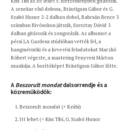
Kiss Tibi az Itt lehet c. szerzeményben gitározik.
A zenekar első dobosa, Bräutigam Gábor és G.
Szabó Hunor 2-2 dalban dobol, Babcsán Bence 3
számban fúvósokon játszik, Szesztay Dávid 3
dalban gitározik és zongorázik. Az albumot a
pécsi LA Gardens stúdióban vették fel, a
hangmérnöki és a keverési feladatokat Maczkó
Róbert végezte, a mastering Fenyvesi Márton
munkája. A borítóképet Bräutigam Gábor lőtte.
A
Beszorult mondat
dalsorrendje és a
közreműködők:
Beszorult mondat (+ Krúbi)
Itt lehet (+ Kiss Tibi, G. Szabó Hunor