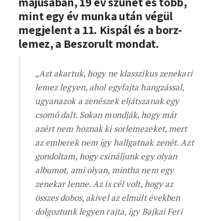
májusában, 19 év szünet és több,
mint egy év munka után végül
megjelent a 11. Kispál és a borz-
lemez, a Beszorult mondat.
„Azt akartuk, hogy ne klasszikus zenekari
lemez legyen, ahol egyfajta hangzással,
ugyanazok a zenészek eljátszanak egy
csomó dalt. Sokan mondják, hogy már
azért nem hoznak ki sorlemezeket, mert
az emberek nem így hallgatnak zenét. Azt
gondoltam, hogy csináljunk egy olyan
albumot, ami olyan, mintha nem egy
zenekar lenne. Az is cél volt, hogy az
összes dobos, akivel az elmúlt években
dolgoztunk legyen rajta, így Bajkai Feri