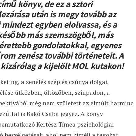
ímű könyv, de ez a sztori
lezárása után is megy tovább az
i mindezt egyben elolvassa, és a
, később más szemszögből, más
 érettebb gondolatokkal, egyenes
rom zenész további történeteit. A
izárólag a kijelölt MOL kutakon!
keting, a zenélés szép és csúnya dolgai,
élése útközben, öltözőben, színpadon, a
pektívából még nem született az elmúlt harminc
zúttal is Bakó Csaba jegyez. A könyv
 bemutatkozó Kertész Tímea pszichológiai
ró beszélgetések, ahol nem kíméli a tagokat,