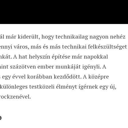
ál már kiderült, hogy technikailag nagyon nehéz
nnyi város, más és más technikai felkészültséget
nkát. A hat helyszín építése már napokkal
int százötven ember munkáját igényli. A
és egy évvel korábban kezdődött. A középre
különleges testközeli élményt ígérnek egy új,
rockzenével.
9