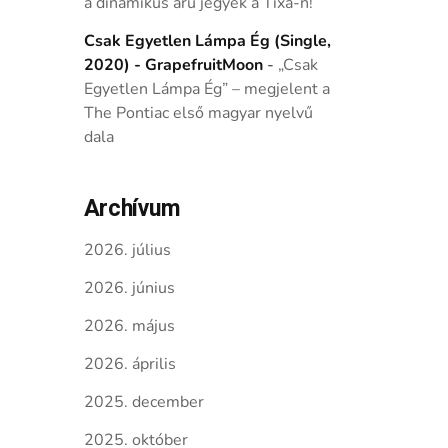
a dinamikus árú jegyek a Tixa-n!
Csak Egyetlen Lámpa Ég (Single,
2020) - GrapefruitMoon
-
„Csak
Egyetlen Lámpa Ég” – megjelent a
The Pontiac első magyar nyelvű
dala
Archívum
2026. július
2026. június
2026. május
2026. április
2025. december
2025. október