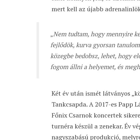
mert kell az újabb adrenalinlök
„
Nem tudtam, hogy mennyire keg
fejlődök, kurva gyorsan tanulom
közegbe bedobsz, lehet, hogy el
fogom állni a helyemet, és megh
Két év után ismét látványos „k
Tankcsapda. A 2017-es Papp Lá
Főnix Csarnok koncertek sikere
turnéra készül a zenekar. Év v
nagyszabású produkció, melyre