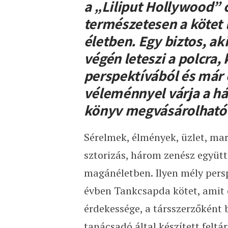
a „Liliput Hollywood” c
természetesen a kötet 
életben. Egy biztos, ak
végén leteszi a polcra
perspektívából és már
véleménnyel várja a há
könyv megvásárolható k
Sérelmek, élmények, üzlet, mar
sztorizás, három zenész együtt
magánéletben. Ilyen mély pers
évben Tankcsapda kötet, amit e
érdekessége, a társszerzőként
tanácsadó által készített feltá