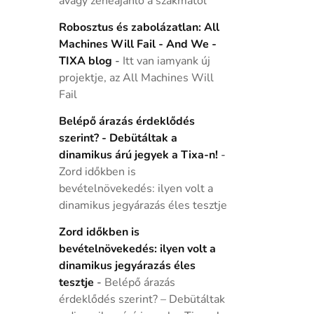
avagy zeneajánló a szakmától
Robosztus és zabolázatlan: All
Machines Will Fail - And We -
TIXA blog
-
Itt van iamyank új
projektje, az All Machines Will
Fail
Belépő árazás érdeklődés
szerint? - Debütáltak a
dinamikus árú jegyek a Tixa-n!
-
Zord időkben is
bevételnövekedés: ilyen volt a
dinamikus jegyárazás éles tesztje
Zord időkben is
bevételnövekedés: ilyen volt a
dinamikus jegyárazás éles
tesztje
-
Belépő árazás
érdeklődés szerint? – Debütáltak