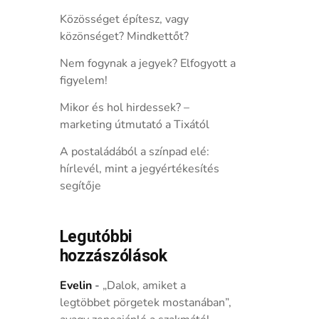
Közösséget építesz, vagy
közönséget? Mindkettőt?
Nem fogynak a jegyek? Elfogyott a
figyelem!
Mikor és hol hirdessek? –
marketing útmutató a Tixától
A postaládából a színpad elé:
hírlevél, mint a jegyértékesítés
segítője
Legutóbbi
hozzászólások
Evelin
-
„Dalok, amiket a
legtöbbet pörgetek mostanában”,