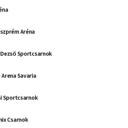
réna
eszprém Aréna
 Dezső Sportcsarnok
 Arena Savaria
si Sportcsarnok
nix Csarnok