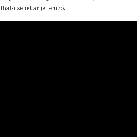
llható zenekar jellemző.