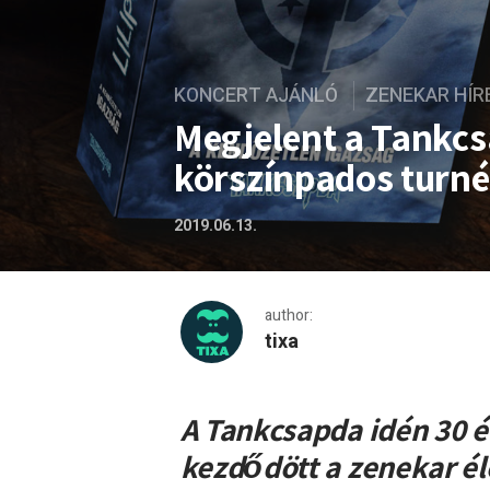
KONCERT AJÁNLÓ
ZENEKAR HÍR
Megjelent a Tankcs
körszínpados turné
2019.06.13.
author:
tixa
Megjelent a Tankcsapda-kö
A Tankcsapda idén 30 é
kezdődött a zenekar él