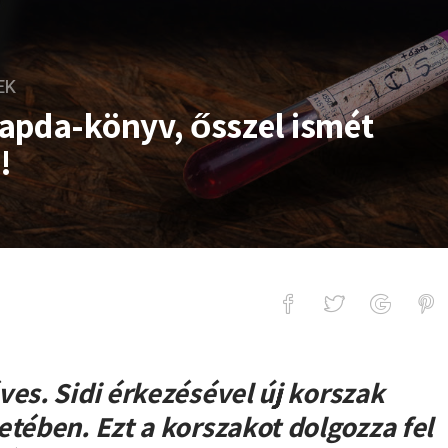
EK
apda-könyv, ősszel ismét
!
nyv, ősszel ismét körszínpados turn
ves. Sidi érkezésével új korszak
etében. Ezt a korszakot dolgozza fel