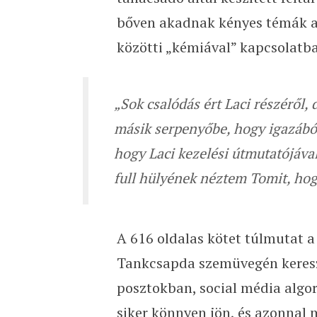
bőven akadnak kényes témák a
közötti „kémiával” kapcsolatba
„Sok csalódás ért Laci részéről,
másik serpenyőbe, hogy igazából
hogy Laci kezelési útmutatójáva
full hülyének néztem Tomit, hog
A 616 oldalas kötet túlmutat a
Tankcsapda szemüvegén kereszt
posztokban, social média algor
siker könnyen jön, és azonnal 