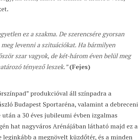
et.
yetlen ez a szakma. De szerencsére gyorsan
 meg levenni a szituációkat. Ha bármilyen
őször szar vagyok, de két-három éven belül meg
atározó tényező leszek.”
(Fejes)
örszínpad” produkcióval áll színpadra a
szló Budapest Sportaréna, valamint a debreceni
 után a 30 éves jubileumi évben izgalmas
égén hat nagyváros Arénájában látható majd ez a
 leginkább a megnövelt küzdőtér, és a minden