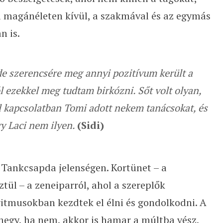
 magánéleten kívül, a szakmával és az egymás
n is.
 de szerencsére meg annyi pozitívum került a
 ezekkel meg tudtam birkózni. Sőt volt olyan,
l kapcsolatban Tomi adott nekem tanácsokat, és
y Laci nem ilyen.
(Sidi)
 Tankcsapda jelenségen. Kortünet – a
ül – a zeneiparról, ahol a szereplők
itmusokban kezdtek el élni és gondolkodni. A
megy, ha nem, akkor is hamar a múltba vész,