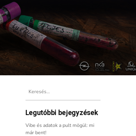
Keresés:
Legutóbbi bejegyzések
é!
Vibe és adatok a pult mögül: mi
már bent!