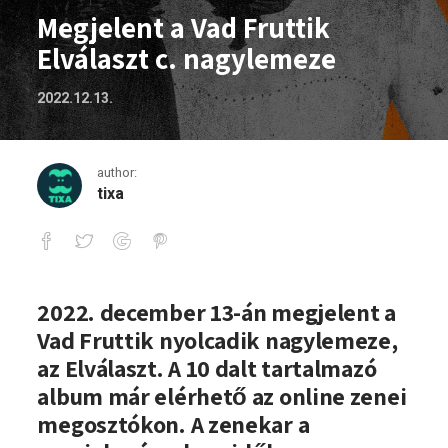
Megjelent a Vad Fruttik
Elválaszt c. nagylemeze
2022.12.13.
author:
tixa
Megjelent a Vad Fruttik Elválaszt c. na
2022. december 13-án megjelent a
Vad Fruttik nyolcadik nagylemeze,
az Elválaszt. A 10 dalt tartalmazó
album már elérhető az online zenei
megosztókon. A zenekar a