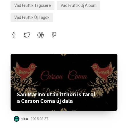
Vad Fruttik Tagcsere
Vad Fruttik Új Album
Vad Fruttik Új Tagok
San Marino után itthon is tarol
a Carson Coma új dala
tixa
2025.02.27.