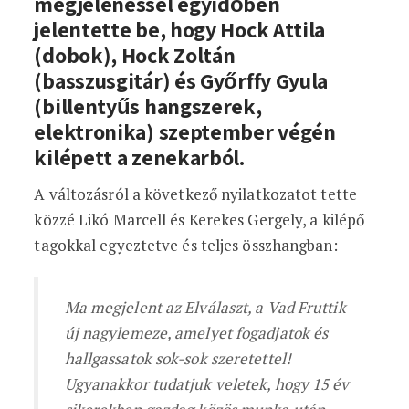
megjelenéssel egyidőben
jelentette be, hogy Hock Attila
(dobok), Hock Zoltán
(basszusgitár) és Győrffy Gyula
(billentyűs hangszerek,
elektronika) szeptember végén
kilépett a zenekarból.
A változásról a következő nyilatkozatot tette
közzé Likó Marcell és Kerekes Gergely, a kilépő
tagokkal egyeztetve és teljes összhangban:
Ma megjelent az Elválaszt, a Vad Fruttik
új nagylemeze, amelyet fogadjatok és
hallgassatok sok-sok szeretettel!
Ugyanakkor tudatjuk veletek, hogy 15 év