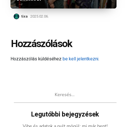
tixa
2025.02.06.
Hozzászólások
Hozzászólás küldéséhez
be kell jelentkezni
.
Keresés:
Legutóbbi bejegyzések
Vibe és adatok a pult mögül: mi már bent!