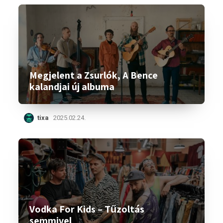
Megjelent a Zsurlók, A Bence
kalandjai új albuma
tixa
2025.02.24.
Vodka For Kids – Tűzoltás
semmivel