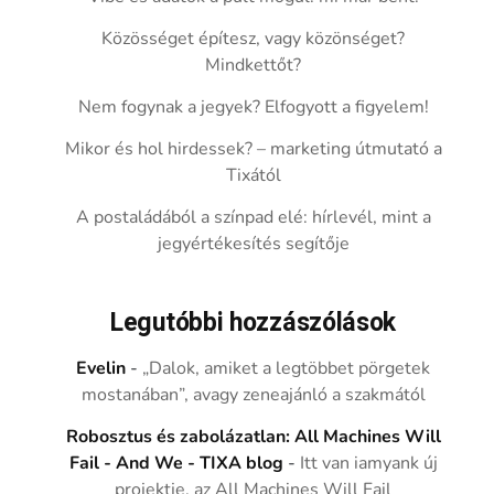
Közösséget építesz, vagy közönséget?
Mindkettőt?
Nem fogynak a jegyek? Elfogyott a figyelem!
Mikor és hol hirdessek? – marketing útmutató a
Tixától
A postaládából a színpad elé: hírlevél, mint a
jegyértékesítés segítője
Legutóbbi hozzászólások
Evelin
-
„Dalok, amiket a legtöbbet pörgetek
mostanában”, avagy zeneajánló a szakmától
Robosztus és zabolázatlan: All Machines Will
Fail - And We - TIXA blog
-
Itt van iamyank új
projektje, az All Machines Will Fail