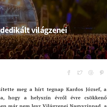
dedikált világzenei
ítette meg a hírt tegnap Kardos József, a
t világzenei helyszíne
ója, hogy a helyszín évről évre csökkenő
ben már nem lesz Világzenei Nagyszínpad, a