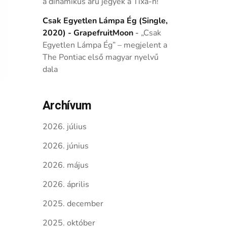
a dinamikus árú jegyek a Tixa-n!
Csak Egyetlen Lámpa Ég (Single,
2020) - GrapefruitMoon
-
„Csak
Egyetlen Lámpa Ég” – megjelent a
The Pontiac első magyar nyelvű
dala
Archívum
2026. július
2026. június
2026. május
2026. április
2025. december
2025. október