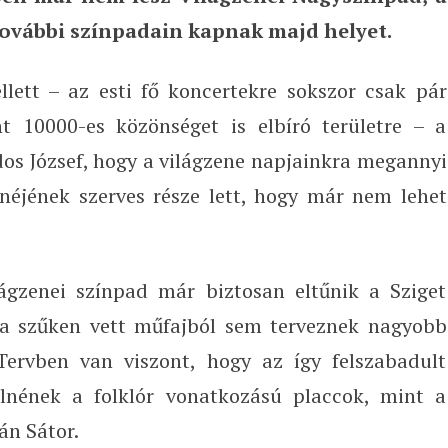
ovábbi színpadain kapnak majd helyet.
lett – az esti fő koncertekre sokszor csak pár
t 10000-es közönséget is elbíró területre – a
dos József, hogy a világzene napjainkra megannyi
néjének szerves része lett, hogy már nem lehet
ágzenei színpad már biztosan eltűnik a Sziget
re a szűken vett műfajból sem terveznek nagyobb
Tervben van viszont, hogy az így felszabadult
ülnének a folklór vonatkozású placcok, mint a
án Sátor.