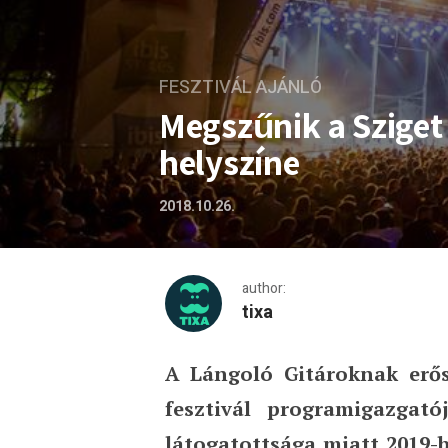
FESZTIVÁL AJÁNLÓ
Megszűnik a Sziget 
helyszíne
2018.10.26.
author:
tixa
A Lángoló Gitároknak erős
Megszűnik a Sziget dedikál
fesztivál programigazgat
látogatottsága miatt 2019-