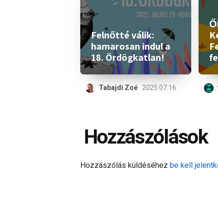
Ők
Felnőtté válik:
K
hamarosan indul a
Fe
18. Ördögkatlan!
fe
Tabajdi Zoé
2025.07.16.
Hozzászólások
Hozzászólás küldéséhez
be kell jelentk