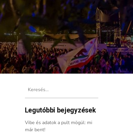
Keresés:
Legutóbbi bejegyzések
Vibe és adatok a pult mögül: mi
már bent!