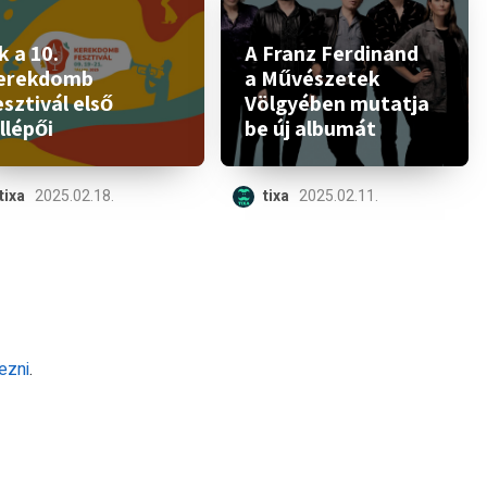
 a 10.
A Franz Ferdinand
erekdomb
a Művészetek
sztivál első
Völgyében mutatja
llépői
be új albumát
tixa
2025.02.18.
tixa
2025.02.11.
ezni
.