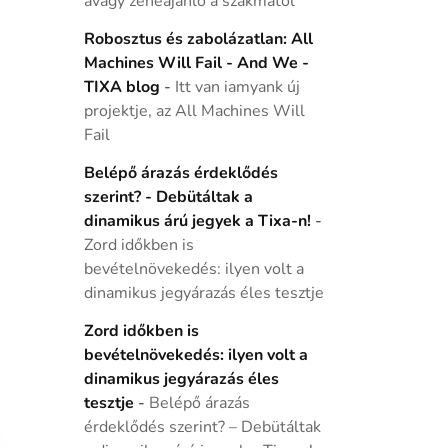
avagy zeneajánló a szakmától
Robosztus és zabolázatlan: All
Machines Will Fail - And We -
TIXA blog
-
Itt van iamyank új
projektje, az All Machines Will
Fail
Belépő árazás érdeklődés
szerint? - Debütáltak a
dinamikus árú jegyek a Tixa-n!
-
Zord időkben is
bevételnövekedés: ilyen volt a
dinamikus jegyárazás éles tesztje
Zord időkben is
bevételnövekedés: ilyen volt a
dinamikus jegyárazás éles
tesztje
-
Belépő árazás
érdeklődés szerint? – Debütáltak