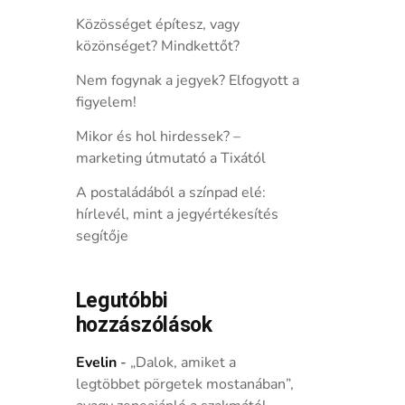
Közösséget építesz, vagy
közönséget? Mindkettőt?
Nem fogynak a jegyek? Elfogyott a
figyelem!
Mikor és hol hirdessek? –
marketing útmutató a Tixától
A postaládából a színpad elé:
hírlevél, mint a jegyértékesítés
segítője
Legutóbbi
hozzászólások
Evelin
-
„Dalok, amiket a
legtöbbet pörgetek mostanában”,