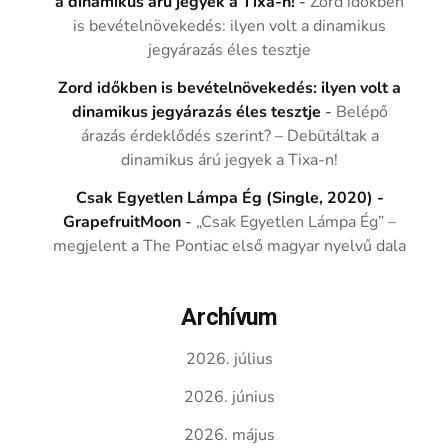
a dinamikus árú jegyek a Tixa-n!
-
Zord időkben
is bevételnövekedés: ilyen volt a dinamikus
jegyárazás éles tesztje
Zord időkben is bevételnövekedés: ilyen volt a
dinamikus jegyárazás éles tesztje
-
Belépő
árazás érdeklődés szerint? – Debütáltak a
dinamikus árú jegyek a Tixa-n!
Csak Egyetlen Lámpa Ég (Single, 2020) -
GrapefruitMoon
-
„Csak Egyetlen Lámpa Ég” –
megjelent a The Pontiac első magyar nyelvű dala
Archívum
2026. július
2026. június
2026. május