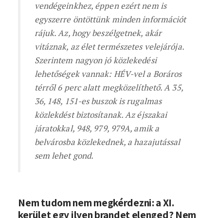
vendégeinkhez, éppen ezért nem is
egyszerre öntöttünk minden információt
rájuk. Az, hogy beszélgetnek, akár
vitáznak, az élet természetes velejárója.
Szerintem nagyon jó közlekedési
lehetőségek vannak: HÉV-vel a Boráros
térről 6 perc alatt megközelíthető. A 35,
36, 148, 151-es buszok is rugalmas
közlekdést biztosítanak. Az éjszakai
járatokkal, 948, 979, 979A, amik a
belvárosba közlekednek, a hazajutással
sem lehet gond.
Nem tudom nem megkérdezni: a XI.
kerület egy ilyen brandet elenged? Nem