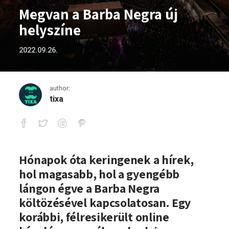
Megvan a Barba Negra új
helyszíne
2022.09.26.
author:
tixa
Megvan a Barba Negra új helyszíne
Hónapok óta keringenek a hírek,
hol magasabb, hol a gyengébb
lángon égve a Barba Negra
költözésével kapcsolatosan. Egy
korábbi, félresikerült online