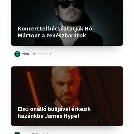
Koncerttel búcsúztatják Hó
Mártont a zenészbarátok
tixa
2025.02.20.
Első önálló bulijával érkezik
hazánkba James Hype!