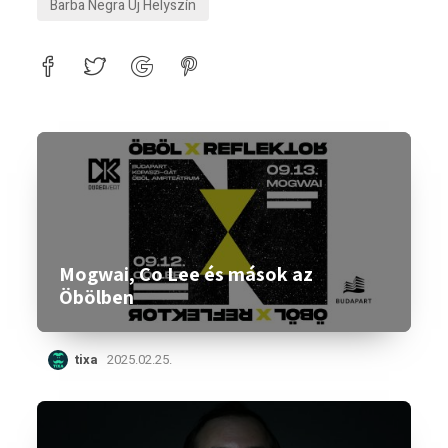
Barba Negra Új Helyszín
Mogwai, Co Lee és mások az
Öbölben
tixa
2025.02.25.