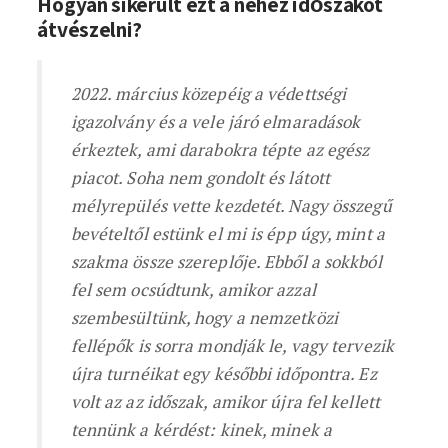
Hogyan sikerült ezt a nehéz időszakot
átvészelni?
2022. március közepéig a védettségi
igazolvány és a vele járó elmaradások
érkeztek, ami darabokra tépte az egész
piacot. Soha nem gondolt és látott
mélyrepülés vette kezdetét. Nagy összegű
bevételtől estünk el mi is épp úgy, mint a
szakma össze szereplője. Ebből a sokkból
fel sem ocsúdtunk, amikor azzal
szembesültünk, hogy a nemzetközi
fellépők is sorra mondják le, vagy tervezik
újra turnéikat egy későbbi időpontra. Ez
volt az az időszak, amikor újra fel kellett
tennünk a kérdést: kinek, minek a