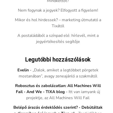
Mindkettőt?
Nem fogynak a jegyek? Elfogyott a figyelem!
Mikor és hol hirdessek? – marketing útmutató a
Tixától
A postaládából a színpad elé: hírlevél, mint a
jegyértékesítés segítője
Legutóbbi hozzászólások
Evelin
-
„Dalok, amiket a legtöbbet pörgetek
mostanában”, avagy zeneajánló a szakmától
Robosztus és zabolázatlan: All Machines Will
Fail - And We - TIXA blog
-
Itt van iamyank új
projektje, az All Machines Will Fail
Belépő árazás érdeklődés szerint? - Debütáltak