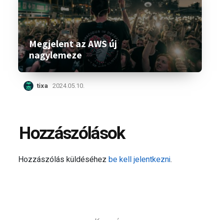
Megjelent az AWS új
nagylemeze
tixa
2024.05.10.
Hozzászólások
Hozzászólás küldéséhez
be kell jelentkezni
.
Keresés: