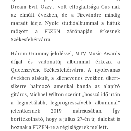
Dream Evil, Ozzy… volt elfoglaltsága Gus-nak
az elmúlt években, de a Firewindre mindig
maradt ideje. Nyolc stúdióalbummal a hátuk
mögött a FEZEN zárónapján érkeznek
Székesfehérvárra.
Három Grammy jelöléssel, MTV Music Awards
díjjal és vadonatúj albummal érkezik a
Queensrÿche Székesfehérvárra. A nyolcvanas
években alakult, a kilencvenes években sikert-
sikerre halmozó amerikai banda az alapító
gitáros, Michael Wilton szerint „hosszú idő után
a legmetálabb, legprogresszívebb albummal”
jelentkeznek 2019 márciusában. Így
borítékolható, hogy a július 27-én új dalokat is
hoznak a FEZEN-re a régi slágerek mellett.