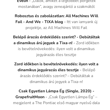
Evelin
-
„Dalok, amiket a legtöbbet pörgetek
mostanában”, avagy zeneajánló a szakmától
Robosztus és zabolázatlan: All Machines Will
Fail - And We - TIXA blog
-
Itt van iamyank új
projektje, az All Machines Will Fail
Belépő árazás érdeklődés szerint? - Debütáltak
a dinamikus árú jegyek a Tixa-n!
-
Zord időkben
is bevételnövekedés: ilyen volt a dinamikus
jegyárazás éles tesztje
Zord időkben is bevételnövekedés: ilyen volt a
dinamikus jegyárazás éles tesztje
-
Belépő
árazás érdeklődés szerint? – Debütáltak a
dinamikus árú jegyek a Tixa-n!
Csak Egyetlen Lámpa Ég (Single, 2020) -
GrapefruitMoon
-
„Csak Egyetlen Lámpa Ég” –
megjelent a The Pontiac első magyar nyelvű dala