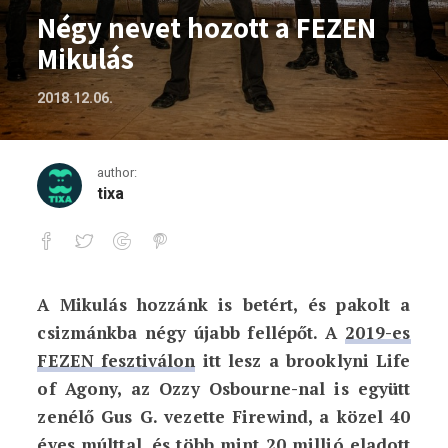
Négy nevet hozott a FEZEN
Mikulás
2018.12.06.
author:
tixa
A Mikulás hozzánk is betért, és pakolt a
Négy nevet hozott a FEZEN Mikulás
csizmánkba négy újabb fellépőt. A
2019-es
FEZEN fesztiválon
itt lesz a brooklyni Life
of Agony, az Ozzy Osbourne-nal is együtt
zenélő Gus G. vezette Firewind, a közel 40
éves múlttal, és több mint 20 millió eladott