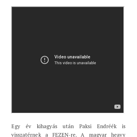
Egy év kihagyás után Paksi Endréék is
visszatérnek a FEZEN-re. A magyar heavy