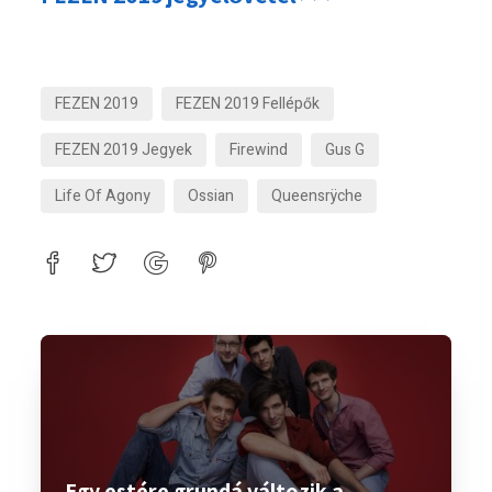
FEZEN 2019
FEZEN 2019 Fellépők
FEZEN 2019 Jegyek
Firewind
Gus G
Life Of Agony
Ossian
Queensrÿche
Egy estére grundá változik a