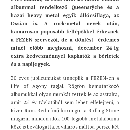
albummal rendelkező Queensrÿche és a
hazai heavy metal egyik állócsillaga, az
Ossian is. A rock-metal nevek után,
hamarosan poposabb fellépőkkel érkeznek
a FEZEN szervezői, de a döntést érdemes
minél előbb meghozni, december 24-ig
extra kedvezménnyel kaphatók a bérletek
és a napijegyek.
30 éves jubileumukat ünneplik a FEZEN-en a
Life of Agony tagjai. Rögtön bemutatkozó
albumukkal olyan munkát tettek le az asztalra,
amit 25 év távlatából sem lehet elfelejteni, a
River Runs Red című korongot a Rolling Stone
magazin minden idők 100 legjobb metalalbuma
közé is beválogatta. A viharos múltba persze két