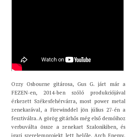
Ozzy Osbourne gitárosa, Gus G. járt már a
FEZEN-en, 2014-ben szóló produkciójával
érkezett Székesfehérvárra, most power metal
zenekarával, a Firewinddel jön július 27-én a
fesztiválra. A görög gitárhős még első demóihoz
verbuválta össze a zenekart Szalonikiben, és
igazi szerelemprojekt lett belőle. Arch Enemy,