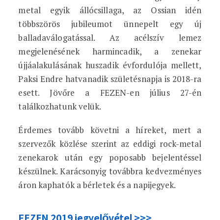
metal egyik állócsillaga, az Ossian idén
többszörös jubileumot ünnepelt egy új
balladaválogatással. Az acélszív lemez
megjelenésének harmincadik, a zenekar
újjáalakulásának huszadik évfordulója mellett,
Paksi Endre hatvanadik születésnapja is 2018-ra
esett. Jövőre a FEZEN-en július 27-én
találkozhatunk velük.
Érdemes tovább követni a híreket, mert a
szervezők közlése szerint az eddigi rock-metal
zenekarok után egy poposabb bejelentéssel
készülnek. Karácsonyig továbbra kedvezményes
áron kaphatók a bérletek és a napijegyek.
FEZEN 2019 jegyelővétel >>>