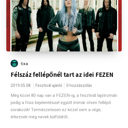
tixa
Félszáz fellépőnél tart az idei FEZEN
2019.05.08.
Fesztivál ajánló
0 hozzászólás
Még közel 80 nap van a FEZEN-ig, a fesztivál lajstromán
pedig a friss bejelentéssel együtt immár ötven fellépő
sorakozik! Természetesen ez közel sem a vége,
érkeznek még nevek külföldről...