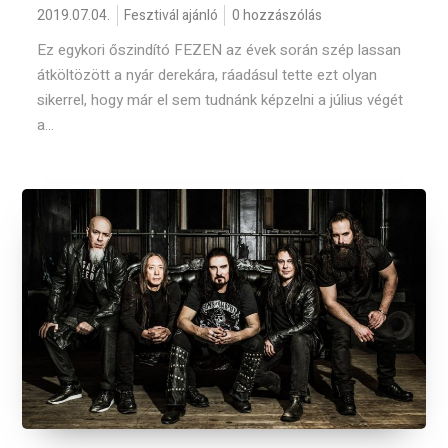
2019.07.04.
Fesztivál ajánló
0 hozzászólás
Ez egykori őszindító FEZEN az évek során szép lassan
átköltözött a nyár derekára, ráadásul tette ezt olyan
sikerrel, hogy már el sem tudnánk képzelni a július végét
a...