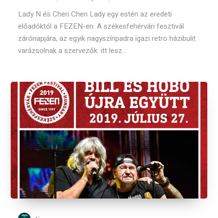
Lady N és Cheri Cheri Lady egy estén az eredeti
előadóktól a FEZEN-en. A székesfehérvári fesztivál
zárónapjára, az egyik nagyszínpadra igazi retro házibulit
varázsolnak a szervezők: itt lesz...