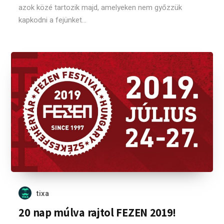
azok közé tartozik majd, amelyeken nem győzzük
kapkodni a fejünket...
tixa
20 nap múlva rajtol FEZEN 2019!