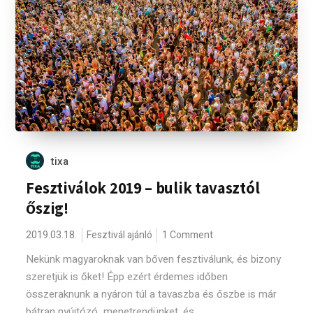
tixa
Fesztiválok 2019 – bulik tavasztól
őszig!
2019.03.18.
Fesztivál ajánló
1 Comment
Nekünk magyaroknak van bőven fesztiválunk, és bizony
szeretjük is őket! Épp ezért érdemes időben
összeraknunk a nyáron túl a tavaszba és őszbe is már
bátran nyújtózó menetrendünket, és...