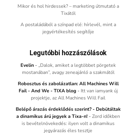
Mikor és hol hirdessek? – marketing útmutató a
Tixától
A postaládából a színpad elé: hírlevél, mint a
jegyértékesítés segítője
Legutóbbi hozzászólások
Evelin
-
„Dalok, amiket a legtöbbet pörgetek
mostanában”, avagy zeneajánló a szakmától
Robosztus és zabolázatlan: All Machines Will
Fail - And We - TIXA blog
-
Itt van iamyank új
projektje, az All Machines Will Fail
Belépő árazás érdeklődés szerint? - Debütáltak
a dinamikus árú jegyek a Tixa-n!
-
Zord időkben
is bevételnövekedés: ilyen volt a dinamikus
jegyárazás éles tesztje