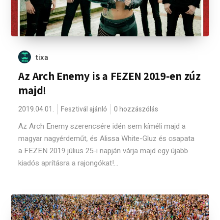
tixa
Az Arch Enemy is a FEZEN 2019-en zúz
majd!
2019.04.01.
Fesztivál ajánló
0 hozzászólás
Az Arch Enemy szerencsére idén sem kíméli majd a
magyar nagyérdeműt, és Alissa White-Gluz és csapata
a FEZEN 2019 július 25-i napján várja majd egy újabb
kiadós aprításra a rajongókat!...