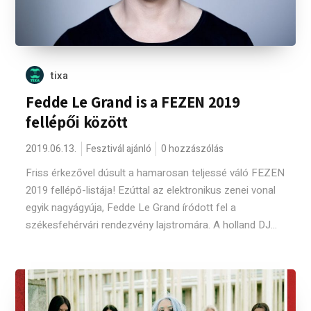
tixa
Fedde Le Grand is a FEZEN 2019
fellépői között
2019.06.13.
Fesztivál ajánló
0 hozzászólás
Friss érkezővel dúsult a hamarosan teljessé váló FEZEN
2019 fellépő-listája! Ezúttal az elektronikus zenei vonal
egyik nagyágyúja, Fedde Le Grand íródott fel a
székesfehérvári rendezvény lajstromára. A holland DJ...