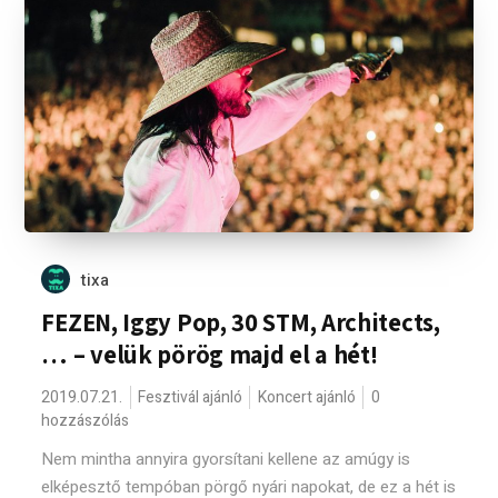
tixa
FEZEN, Iggy Pop, 30 STM, Architects,
… – velük pörög majd el a hét!
2019.07.21.
Fesztivál ajánló
Koncert ajánló
0
hozzászólás
Nem mintha annyira gyorsítani kellene az amúgy is
elképesztő tempóban pörgő nyári napokat, de ez a hét is