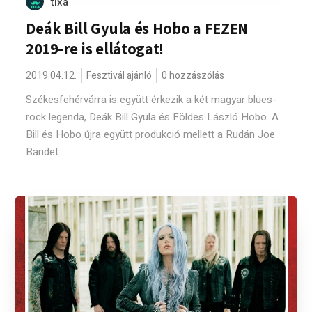
tixa
Deák Bill Gyula és Hobo a FEZEN
2019-re is ellátogat!
2019.04.12.
Fesztivál ajánló
0 hozzászólás
Székesfehérvárra is együtt érkezik a két magyar blues-
rock legenda, Deák Bill Gyula és Földes László Hobo. A
Bill és Hobo újra együtt produkció mellett a Rudán Joe
Bandet...