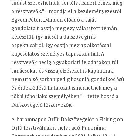
tudást szerezhetnek, fortélyt ismerhetnek meg
a résztvevők.” – mondja el a kezdeményezésről
Egyedi Péter. „Minden előadó a saját
gondolatait osztja meg egy választott témán
keresztül, így mesél a dalszövegírás
aspektusairól, így osztja meg az alkotással
kapcsolatos személyes tapasztalatait. A
résztvevők pedig a gyakorlati feladatokon túl
tanácsokat és visszajelzéseket is kaphatnak,
nem utolsó sorban pedig hasonló gondolkodású
és érdeklődésű fiatalokat ismerhetnek meg a
többi táborlakó személyében.” – tette hozzá a
Dalszövegelő főszervezője.
A háromnapos Orfűi Dalszövegelőt a Fishing on
Orfű fesztiválnak is helyt adó Panoráma