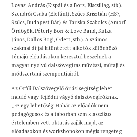
Lovasi András (Kispál és a Borz, Kiscsillag, stb.),
Szendrői Csaba (Elefánt), Szűcs Krisztián (HS7,
Szűcs, Budapest Bár) és Tariska Szabolcs (Amorf
Ördögök, Péterfy Bori & Love Band, Kulka
János, Dallos Bogi, Odett, stb.). A számos
szakmai díjjal kitüntetett alkotók különböző
témájú előadásokon keresztül beszélnek a
magyar nyelvű dalszövegírás művészi, műfaji és
módszertani szempontjairól.
Az Orfűi Dalszövegelő óriási segítség lehet
induló vagy fejlődni vágyó dalszövegíróknak.
„Ez egy lehetőség. Habár az előadók nem
pedagógusok és a táborban sem klasszikus
értelemben vett oktatás zajlik majd, az
előadásokon és workshopokon mégis rengeteg