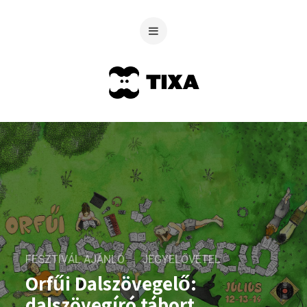
FESZTIVÁL AJÁNLÓ
JEGYELŐVÉTEL
Orfűi Dalszövegelő:
dalszövegíró tábort