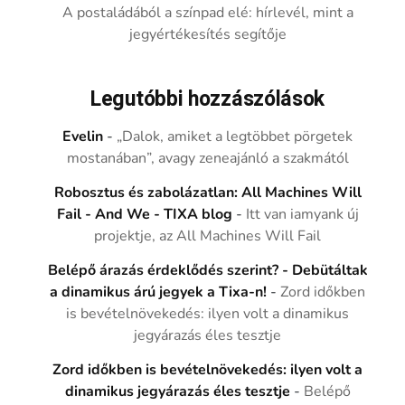
A postaládából a színpad elé: hírlevél, mint a
jegyértékesítés segítője
Legutóbbi hozzászólások
Evelin
-
„Dalok, amiket a legtöbbet pörgetek
mostanában”, avagy zeneajánló a szakmától
Robosztus és zabolázatlan: All Machines Will
Fail - And We - TIXA blog
-
Itt van iamyank új
projektje, az All Machines Will Fail
Belépő árazás érdeklődés szerint? - Debütáltak
a dinamikus árú jegyek a Tixa-n!
-
Zord időkben
is bevételnövekedés: ilyen volt a dinamikus
jegyárazás éles tesztje
Zord időkben is bevételnövekedés: ilyen volt a
dinamikus jegyárazás éles tesztje
-
Belépő