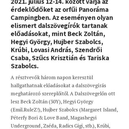
2021. július 12-14. között várja az
érdeklődőket az orfűi Panoráma
Campingben. Az eseményen olyan
elismert dalszövegírók tartanak
előadásokat, mint Beck Zoltán,
Hegyi György, Hujber Szabolcs,
Krúbi, Lovasi András, Szendrői
Csaba, Szűcs Krisztián és Tariska
Szabolcs.
A résztvevők három napon keresztül
hallgathatnak előadásokat a dalszövegírás
meghatározó szereplőitől. A Dalszövegelőn ott
lesz Beck Zoltán (30Y), Hegyi György
(Emil.RuleZ!), Hujber Szabolcs (Margaret Island,
Péterfy Bori & Love Band, Magashegyi
Underground, Zséda, Radics Gigi, stb.), Krúbi­,