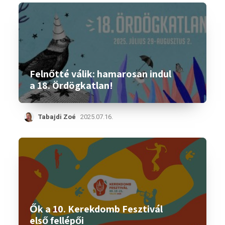
Felnőtté válik: hamarosan indul
a 18. Ördögkatlan!
Tabajdi Zoé
2025.07.16.
Ők a 10. Kerekdomb Fesztivál
első fellépői