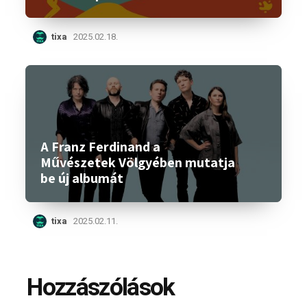
tixa
2025.02.18.
A Franz Ferdinand a
Művészetek Völgyében mutatja
be új albumát
tixa
2025.02.11.
Hozzászólások