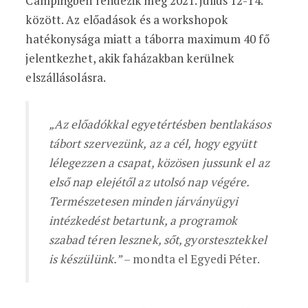
Campingben rendezik meg 2021. július 12-14.
között. Az előadások és a workshopok
hatékonysága miatt a táborra maximum 40 fő
jelentkezhet, akik faházakban kerülnek
elszállásolásra.
„Az előadókkal egyetértésben bentlakásos
tábort szervezünk, az a cél, hogy együtt
lélegezzen a csapat, közösen jussunk el az
első nap elejétől az utolsó nap végére.
Természetesen minden járványügyi
intézkedést betartunk, a programok
szabad téren lesznek, sőt, gyorstesztekkel
is készülünk.”
– mondta el Egyedi Péter.