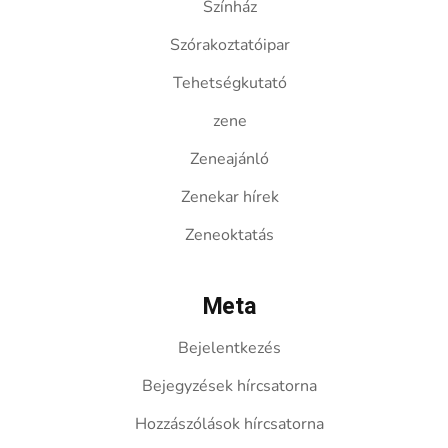
Színház
Szórakoztatóipar
Tehetségkutató
zene
Zeneajánló
Zenekar hírek
Zeneoktatás
Meta
Bejelentkezés
Bejegyzések hírcsatorna
Hozzászólások hírcsatorna