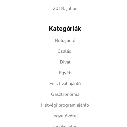
2018. július
Kategóriák
Buliajánló
Családi
Divat
Egyéb
Fesztivál ajánló
Gasztronómia
Hétvégi program ajánló
Jegyelővétel
Jegykezelés