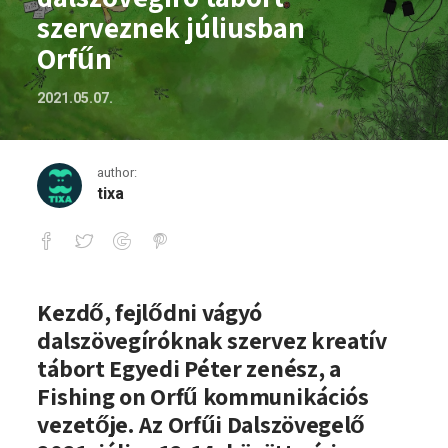
szerveznek júliusban
Orfűn
2021.05.07.
author:
tixa
Orfűi Dalszövegelő: dalszövegíró tábor
Kezdő, fejlődni vágyó
dalszövegíróknak szervez kreatív
tábort Egyedi Péter zenész, a
Fishing on Orfű kommunikációs
vezetője. Az Orfűi Dalszövegelő