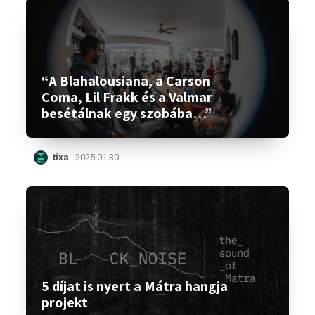
“A Blahalousiana, a Carson
Coma, Lil Frakk és a Valmar
besétálnak egy szobába…”
tixa
2025.01.30.
5 díjat is nyert a Mátra hangja
projekt