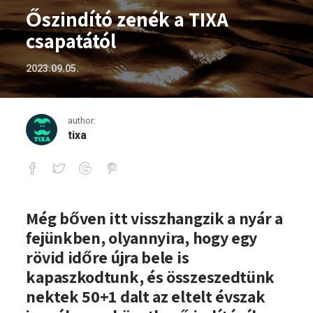
Őszindító zenék a TIXA
csapatától
2023.09.05.
author:
tixa
Őszindító zenék a TIXA csapatától
Még bőven itt visszhangzik a nyár a
fejünkben, olyannyira, hogy egy
rövid időre újra bele is
kapaszkodtunk, és összeszedtünk
nektek 50+1 dalt az eltelt évszak