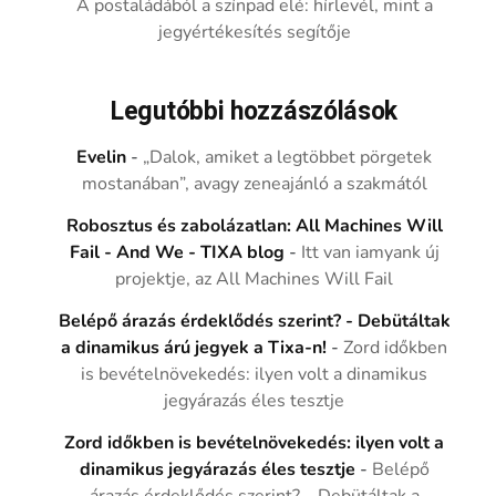
A postaládából a színpad elé: hírlevél, mint a
jegyértékesítés segítője
Legutóbbi hozzászólások
Evelin
-
„Dalok, amiket a legtöbbet pörgetek
mostanában”, avagy zeneajánló a szakmától
Robosztus és zabolázatlan: All Machines Will
Fail - And We - TIXA blog
-
Itt van iamyank új
projektje, az All Machines Will Fail
Belépő árazás érdeklődés szerint? - Debütáltak
a dinamikus árú jegyek a Tixa-n!
-
Zord időkben
is bevételnövekedés: ilyen volt a dinamikus
jegyárazás éles tesztje
Zord időkben is bevételnövekedés: ilyen volt a
dinamikus jegyárazás éles tesztje
-
Belépő