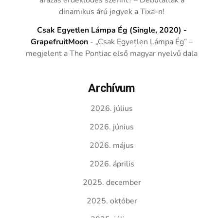
árazás érdeklődés szerint? – Debütáltak a
dinamikus árú jegyek a Tixa-n!
Csak Egyetlen Lámpa Ég (Single, 2020) -
GrapefruitMoon
-
„Csak Egyetlen Lámpa Ég” –
megjelent a The Pontiac első magyar nyelvű dala
Archívum
2026. július
2026. június
2026. május
2026. április
2025. december
2025. október