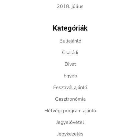
2018. július
Kategóriák
Buliajánló
Családi
Divat
Egyéb
Fesztivál ajánló
Gasztronómia
Hétvégi program ajánló
Jegyelővétel
Jegykezelés