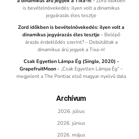
a dinamikus árú jegyek a Tixa-n!
-
Zord időkben
is bevételnövekedés: ilyen volt a dinamikus
jegyárazás éles tesztje
Zord időkben is bevételnövekedés: ilyen volt a
dinamikus jegyárazás éles tesztje
-
Belépő
árazás érdeklődés szerint? – Debütáltak a
dinamikus árú jegyek a Tixa-n!
Csak Egyetlen Lámpa Ég (Single, 2020) -
GrapefruitMoon
-
„Csak Egyetlen Lámpa Ég” –
megjelent a The Pontiac első magyar nyelvű dala
Archívum
2026. július
2026. június
2026. május