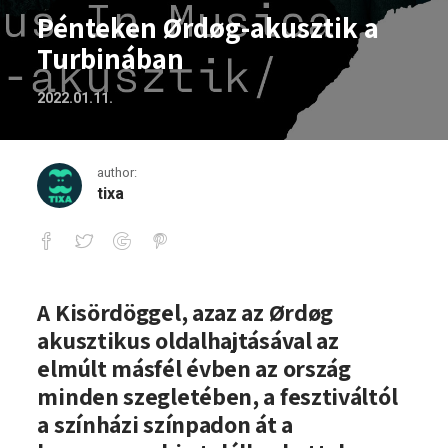
Pénteken Ørdøg-akusztik a
Turbinában
2022.01.11.
author:
tixa
Pénteken Ørdøg-akusztik a Turbinában
A Kisördöggel, azaz az Ørdøg
akusztikus oldalhajtásával az
elmúlt másfél évben az ország
minden szegletében, a fesztiváltól
a színházi színpadon át a