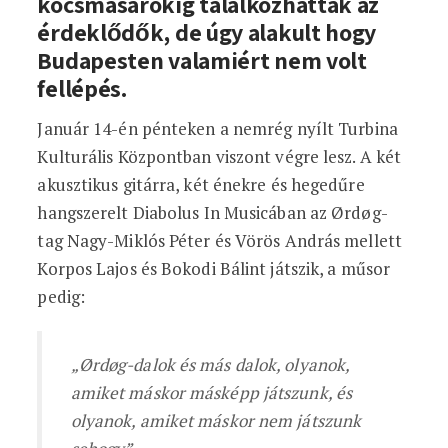
kocsmasarokig találkozhattak az
érdeklődők, de úgy alakult hogy
Budapesten valamiért nem volt
fellépés.
Január 14-én pénteken a nemrég nyílt Turbina
Kulturális Központban viszont végre lesz. A két
akusztikus gitárra, két énekre és hegedűre
hangszerelt Diabolus In Musicában az Ørdøg-
tag Nagy-Miklós Péter és Vörös András mellett
Korpos Lajos és Bokodi Bálint játszik, a műsor
pedig:
„Ørdøg-dalok és más dalok, olyanok,
amiket máskor másképp játszunk, és
olyanok, amiket máskor nem játszunk