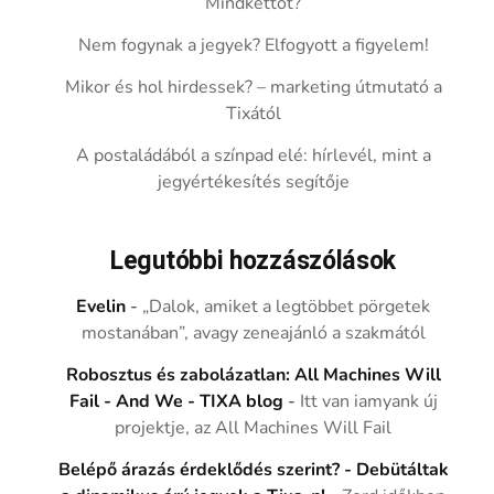
Mindkettőt?
Nem fogynak a jegyek? Elfogyott a figyelem!
Mikor és hol hirdessek? – marketing útmutató a
Tixától
A postaládából a színpad elé: hírlevél, mint a
jegyértékesítés segítője
Legutóbbi hozzászólások
Evelin
-
„Dalok, amiket a legtöbbet pörgetek
mostanában”, avagy zeneajánló a szakmától
Robosztus és zabolázatlan: All Machines Will
Fail - And We - TIXA blog
-
Itt van iamyank új
projektje, az All Machines Will Fail
Belépő árazás érdeklődés szerint? - Debütáltak