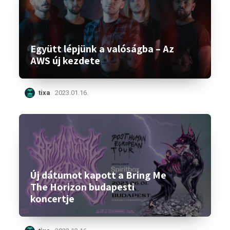
Együtt lépjünk a valóságba – Az
AWS új kezdete
tixa
2023.01.16.
Új dátumot kapott a Bring Me
The Horizon budapesti
koncertje