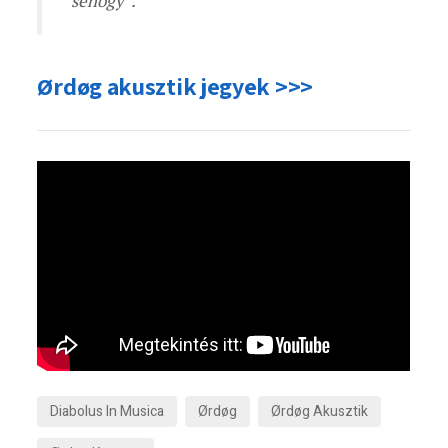
sehogy”.
Ørdøg akusztik jegyek >>>
Diabolus In Musica
Ørdøg
Ørdøg Akusztik