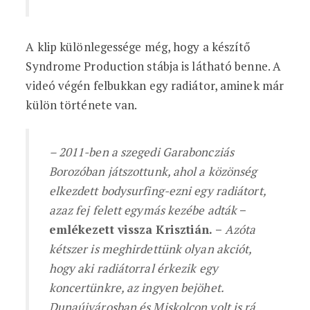
A klip különlegessége még, hogy a készítő
Syndrome Production stábja is látható benne. A
videó végén felbukkan egy radiátor, aminek már
külön története van.
– 2011-ben a szegedi Garaboncziás
Borozóban játszottunk, ahol a közönség
elkezdett bodysurfing-ezni egy radiátort,
azaz fej felett egymás kezébe adták
–
emlékezett vissza Krisztián. –
Azóta
kétszer is meghirdettünk olyan akciót,
hogy aki radiátorral érkezik egy
koncertünkre, az ingyen bejöhet.
Dunaújvárosban és Miskolcon volt is rá