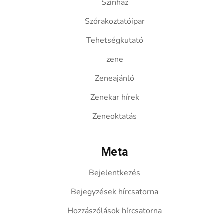
Színház
Szórakoztatóipar
Tehetségkutató
zene
Zeneajánló
Zenekar hírek
Zeneoktatás
Meta
Bejelentkezés
Bejegyzések hírcsatorna
Hozzászólások hírcsatorna