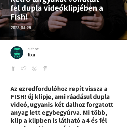
fel dupla videóklipjében a
Fish!
2023.04.28.
author:
tixa
Retró tárgyakat vonultat fel dupla vide
Az ezredfordulóhoz repít vissza a
FISH! új klipje, ami ráadásul dupla
videó, ugyanis két dalhoz forgatott
anyag lett egybegyúrva. Mi több,
klip a klipben is látható a 4 és fél