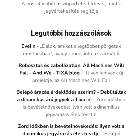
A postaládából a színpad elé: hírlevél, mint a
jegyértékesítés segítője
Legutóbbi hozzászólások
Evelin
-
„Dalok, amiket a legtöbbet pörgetek
mostanában”, avagy zeneajánló a szakmától
Robosztus és zabolázatlan: All Machines Will
Fail - And We - TIXA blog
-
Itt van iamyank új
projektje, az All Machines Will Fail
Belépő árazás érdeklődés szerint? - Debütáltak
a dinamikus árú jegyek a Tixa-n!
-
Zord időkben
is bevételnövekedés: ilyen volt a dinamikus
jegyárazás éles tesztje
Zord időkben is bevételnövekedés: ilyen volt a
dinamikus jegyárazás éles tesztje
-
Belépő