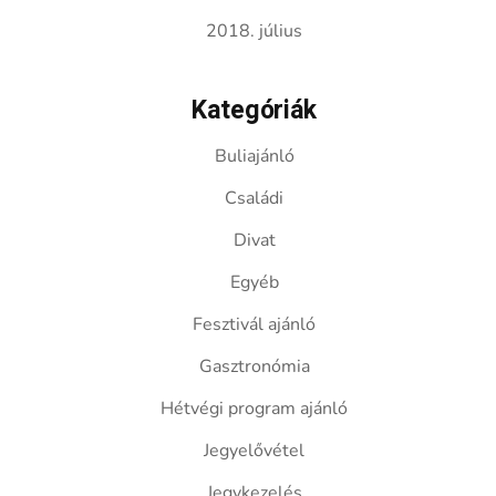
2018. július
Kategóriák
Buliajánló
Családi
Divat
Egyéb
Fesztivál ajánló
Gasztronómia
Hétvégi program ajánló
Jegyelővétel
Jegykezelés