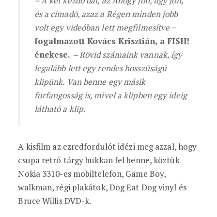
– A két kezdő dal, az Ahogy jön, úgy jön,
és a címadó, azaz a Régen minden jobb
volt egy videóban lett megfilmesítve
–
fogalmazott Kovács Krisztián, a FISH!
énekese.
– Rövid számaink vannak, így
legalább lett egy rendes hosszúságú
klipünk. Van benne egy másik
furfangosság is, mivel a klipben egy ideig
látható a klip.
A kisfilm az ezredfordulót idézi meg azzal, hogy
csupa retró tárgy bukkan fel benne, köztük
Nokia 3310-es mobiltelefon, Game Boy,
walkman, régi plakátok, Dog Eat Dog vinyl és
Bruce Willis DVD-k.