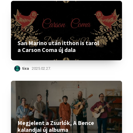
San Marino után itthon is tarol
a Carson Coma új dala
tixa
2025.02.27.
Megjelent a Zsurlók, A Bence
kalandjai új albuma