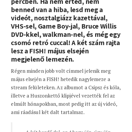
percben. Ha nem érted, nem
benned van a hiba, lesd meg a
videót, nosztalgiázz kazettával,
VHS-sel, Game Boy-jal, Bruce Willis
DVD-kkel, walkman-nel, és még egy
csomó retró cuccal! A két szám rajta
lesz a FISH! május elsején
megjelenő lemezén.
Régen minden jobb volt címmel jelenik meg
május elsején a FISH! hetedik nagylemeze a
stream felületeken. Az albumot a Csipsz és kóla,
illetve a Huszonkettő klipjével vezették fel az
elmúlt hónapokban, most pedig itt az új videó,
ami ráadásul két dalt tartalmaz.