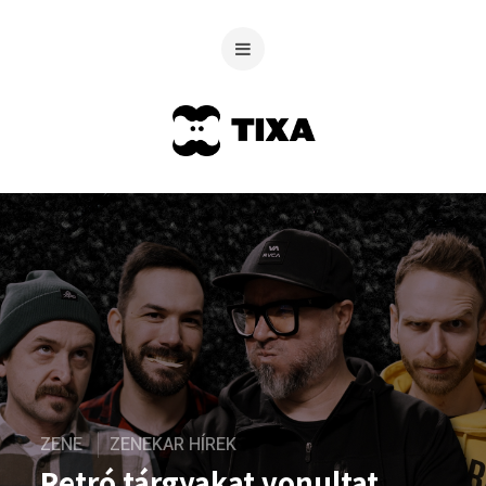
ZENE
ZENEKAR HÍREK
Retró tárgyakat vonultat