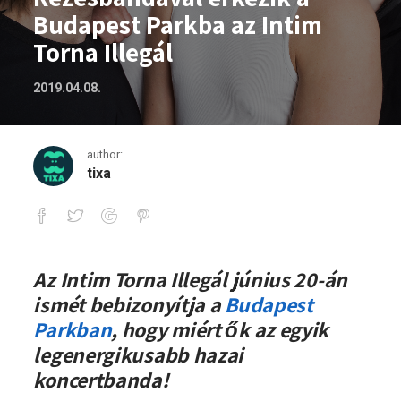
Budapest Parkba az Intim
Torna Illegál
2019.04.08.
author:
tixa
Rezesbandával érkezik a Budapest Parkb
Az Intim Torna Illegál június 20-án
ismét bebizonyítja a
Budapest
Parkban
, hogy miért ők az egyik
legenergikusabb hazai
koncertbanda!