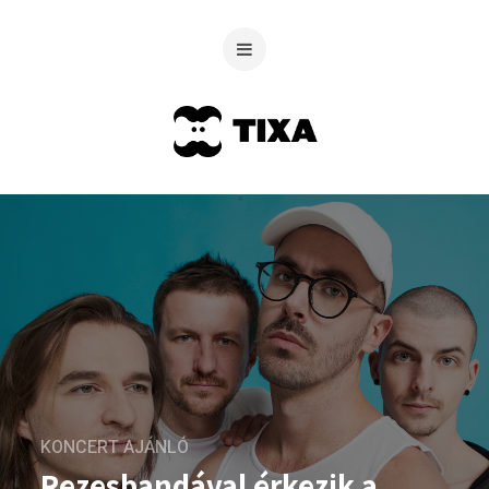
KONCERT AJÁNLÓ
Rezesbandával érkezik a