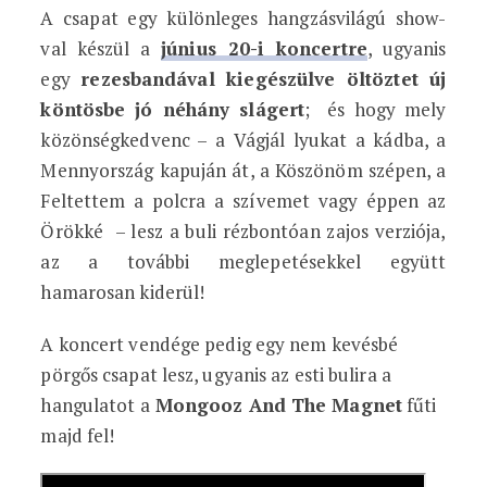
A csapat egy különleges hangzásvilágú show-
val készül a
június 20-i koncertre
, ugyanis
egy
rezesbandával kiegészülve öltöztet új
köntösbe jó néhány slágert
; és hogy mely
közönségkedvenc – a Vágjál lyukat a kádba, a
Mennyország kapuján át, a Köszönöm szépen, a
Feltettem a polcra a szívemet vagy éppen az
Örökké – lesz a buli rézbontóan zajos verziója,
az a további meglepetésekkel együtt
hamarosan kiderül!
A koncert vendége pedig egy nem kevésbé
pörgős csapat lesz, ugyanis az esti bulira a
hangulatot a
Mongooz And The Magnet
fűti
majd fel!