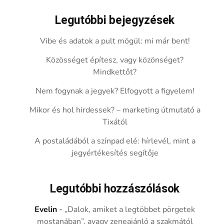
Legutóbbi bejegyzések
Vibe és adatok a pult mögül: mi már bent!
Közösséget építesz, vagy közönséget?
Mindkettőt?
Nem fogynak a jegyek? Elfogyott a figyelem!
Mikor és hol hirdessek? – marketing útmutató a
Tixától
A postaládából a színpad elé: hírlevél, mint a
jegyértékesítés segítője
Legutóbbi hozzászólások
Evelin
-
„Dalok, amiket a legtöbbet pörgetek
mostanában”, avagy zeneajánló a szakmától