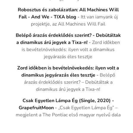
Robosztus és zabolázatlan: All Machines Will
Fail - And We - TIXA blog
-
Itt van iamyank új
projektje, az All Machines Will Fail
Belépő árazás érdeklődés szerint? - Debütáltak
a dinamikus árú jegyek a Tixa-n!
-
Zord időkben
is bevételnövekedés: ilyen volt a dinamikus
jegyárazás éles tesztje
Zord időkben is bevételnövekedés: ilyen volt a
dinamikus jegyárazás éles tesztje
-
Belépő
árazás érdeklődés szerint? – Debütáltak a
dinamikus árú jegyek a Tixa-n!
Csak Egyetlen Lámpa Ég (Single, 2020) -
GrapefruitMoon
-
„Csak Egyetlen Lámpa Ég” –
megjelent a The Pontiac első magyar nyelvű dala