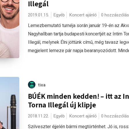
Illegál
2019.01.15.
Egyéb
Koncert ajánló
0 hozzászólás
Lemezbemutató turnéja során január 19-én az Akv
Nagyhallban tartja budapesti koncertjét az Intim To
Illegál, melynek Élni jöttünk című, még tavasz leg
megjelent lemeze pár napja bearanyozódott. Mindez
tixa
BÚÉK minden kedden! – itt az I
Torna Illegál új klipje
2018.11.22.
Egyéb
Koncert ajánló
0 hozzászólás
Szilveszter éjjelén bármi megtörténhet. Jó is, rossz