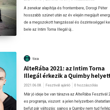
A zenekar alapítója és frontembere, Dorogi Péter
hosszabb szünet után az év elején megújult energi
de a megszokott hangzással és őszinteséggel ke
bele az Intim Torna Illegál új...
tixa
AlteRába 2021: az Intim Torna
Illegál érkezik a Quimby helyet
2021.06.08.
Fesztivál ajánló
0 hozzászólás
Már jó ideje be van tárazva az AlteRába Fesztivál
es programja, viszont a jelen helyzetben óhatatlan
befut pár változás: sajnos a Quimby nem tud fellép