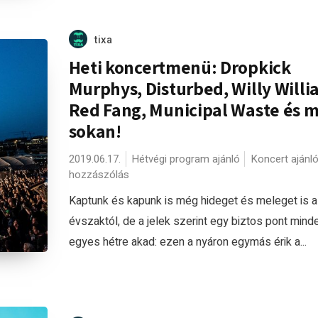
tixa
Heti koncertmenü: Dropkick
Murphys, Disturbed, Willy Willi
Red Fang, Municipal Waste és 
sokan!
2019.06.17.
Hétvégi program ajánló
Koncert ajánl
hozzászólás
Kaptunk és kapunk is még hideget és meleget is 
évszaktól, de a jelek szerint egy biztos pont mind
egyes hétre akad: ezen a nyáron egymás érik a...