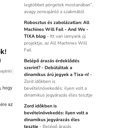
legtöbbet pörgetek mostanában”,
avagy zeneajánló a szakmától
Robosztus és zabolázatlan: All
Machines Will Fail - And We -
TIXA blog
-
Itt van iamyank új
projektje, az All Machines Will
k!
Fail
)
Belépő árazás érdeklődés
szerint? - Debütáltak a
ajánló
dinamikus árú jegyek a Tixa-n!
-
Zord időkben is
a, hogy
bevételnövekedés: ilyen volt a
dinamikus jegyárazás éles tesztje
sére az
Zord időkben is
bevételnövekedés: ilyen volt a
dinamikus jegyárazás éles
tesztje
-
Belépő árazás