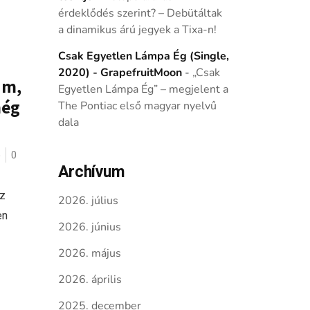
érdeklődés szerint? – Debütáltak
a dinamikus árú jegyek a Tixa-n!
Csak Egyetlen Lámpa Ég (Single,
2020) - GrapefruitMoon
-
„Csak
am,
Egyetlen Lámpa Ég” – megjelent a
még
The Pontiac első magyar nyelvű
dala
ó
0
Archívum
az
2026. július
en
2026. június
2026. május
2026. április
2025. december