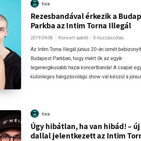
tixa
Rezesbandával érkezik a Budap
Parkba az Intim Torna Illegál
2019.04.08.
Koncert ajánló
0 hozzászólás
Az Intim Torna Illegál június 20-án ismét bebizonyít
Budapest Parkban, hogy miért ők az egyik
legenergikusabb hazai koncertbanda! A csapat eg
különleges hangzásvilágú show-val készül a június 
tixa
Úgy hibátlan, ha van hibád! – új
dallal jelentkezett az Intim Tor