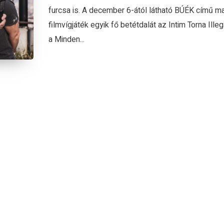
furcsa is. A december 6-ától látható BÚÉK című m
filmvígjáték egyik fő betétdalát az Intim Torna Illegá
a Minden...