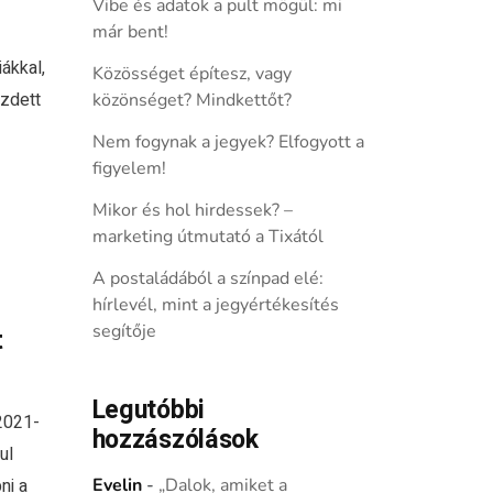
Vibe és adatok a pult mögül: mi
már bent!
ákkal,
Közösséget építesz, vagy
zdett
közönséget? Mindkettőt?
Nem fogynak a jegyek? Elfogyott a
figyelem!
Mikor és hol hirdessek? –
marketing útmutató a Tixától
A postaládából a színpad elé:
hírlevél, mint a jegyértékesítés
segítője
t
Legutóbbi
 2021-
hozzászólások
ul
ni a
Evelin
-
„Dalok, amiket a