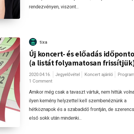
rendezvényen, viszont...
tixa
Új koncert- és előadás időponto
(a listát folyamatosan frissítjük
2020.04.16.
Jegyelővétel
Koncert ajánló
Program
1 Comment
Amikor még csak a tavaszt vártuk, nem hittük voln
ilyen kemény helyzettel kell szembenéznünk a
hétköznapok és a szabadidő frontján, de szerenc
első sokk után mindenki...