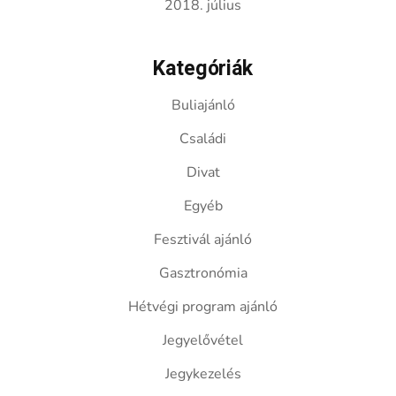
2018. július
Kategóriák
Buliajánló
Családi
Divat
Egyéb
Fesztivál ajánló
Gasztronómia
Hétvégi program ajánló
Jegyelővétel
Jegykezelés