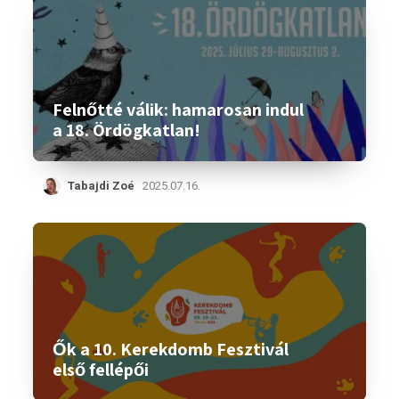
Felnőtté válik: hamarosan indul
a 18. Ördögkatlan!
Tabajdi Zoé
2025.07.16.
Ők a 10. Kerekdomb Fesztivál
első fellépői