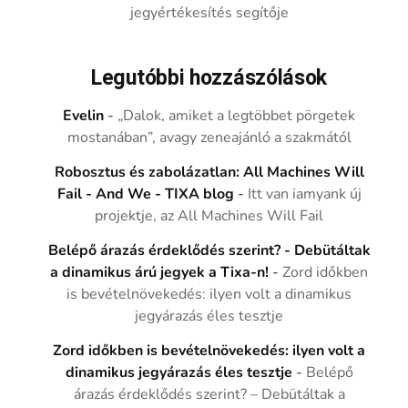
jegyértékesítés segítője
Legutóbbi hozzászólások
Evelin
-
„Dalok, amiket a legtöbbet pörgetek
mostanában”, avagy zeneajánló a szakmától
Robosztus és zabolázatlan: All Machines Will
Fail - And We - TIXA blog
-
Itt van iamyank új
projektje, az All Machines Will Fail
Belépő árazás érdeklődés szerint? - Debütáltak
a dinamikus árú jegyek a Tixa-n!
-
Zord időkben
is bevételnövekedés: ilyen volt a dinamikus
jegyárazás éles tesztje
Zord időkben is bevételnövekedés: ilyen volt a
dinamikus jegyárazás éles tesztje
-
Belépő
árazás érdeklődés szerint? – Debütáltak a