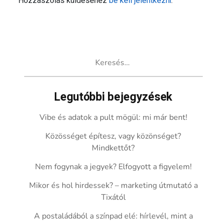
Hozzászólás küldéséhez
be kell jelentkezni
.
Keresés:
Legutóbbi bejegyzések
Vibe és adatok a pult mögül: mi már bent!
Közösséget építesz, vagy közönséget?
Mindkettőt?
Nem fogynak a jegyek? Elfogyott a figyelem!
Mikor és hol hirdessek? – marketing útmutató a
Tixától
A postaládából a színpad elé: hírlevél, mint a