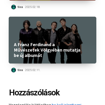
tixa
2025.02.18.
A Franz Ferdinand a
Művészetek Völgyében mutatja
be új albumát
tixa
2025.02.11.
Hozzászólások