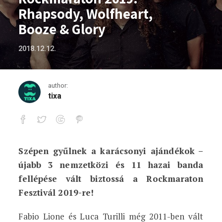
Rhapsody, Wolfheart,
Booze & Glory
2018.12.12.
author:
tixa
Szépen gyűlnek a karácsonyi ajándékok –
Rockmaraton 2019: Rhapsody, Wolfhear
újabb 3 nemzetközi és 11 hazai banda
fellépése vált biztossá a Rockmaraton
Fesztivál 2019-re!
Fabio Lione és Luca Turilli még 2011-ben vált